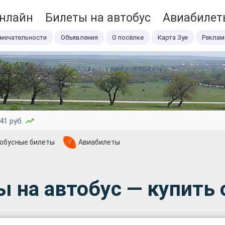
онлайн
Билеты на автобус
Авиабилет
мечательности
Объявления
О посёлке
Карта Зуи
Реклам
41 руб.
обусные билеты
#
Авиабилеты
ы на автобус — купить 