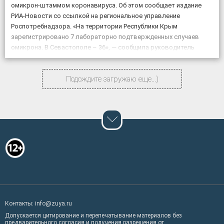
омикрон-штаммом коронавируса. Об этом сообщает издание
РИА-Новости со ссылкой на региональное управление
Роспотребнадзора. «На территории Республики Крым
зарегистрировано 7 лабораторно подтвержденных случаев
омикрона. В Севастополе – 36», — сообщила руководитель
регионального Управления Роспотребнадзора Наталья
Пеньковская.
Подождите загружаю еще...)
Контакты: info@zuya.ru
Допускается цитирование и перепечатывание материалов без
предварительного согласия и получения разрешения от