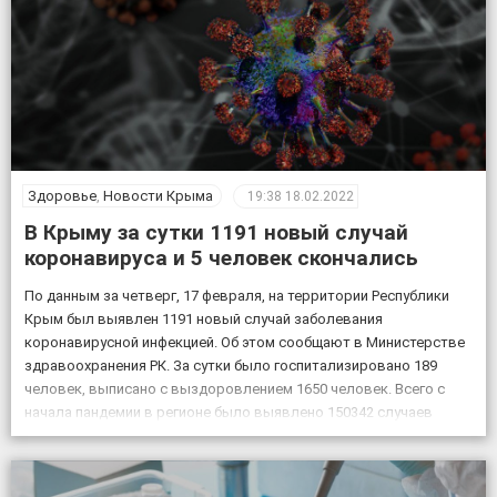
Здоровье
,
Новости Крыма
19:38
18.02.2022
В Крыму за сутки 1191 новый случай
коронавируса и 5 человек скончались
По данным за четверг, 17 февраля, на территории Республики
Крым был выявлен 1191 новый случай заболевания
коронавирусной инфекцией. Об этом сообщают в Министерстве
здравоохранения РК. За сутки было госпитализировано 189
человек, выписано с выздоровлением 1650 человек. Всего с
начала пандемии в регионе было выявлено 150342 случаев
заболевания коронавирусом, скончалось 4830 пациентов с
подтвержденным коронавирусом, в […]