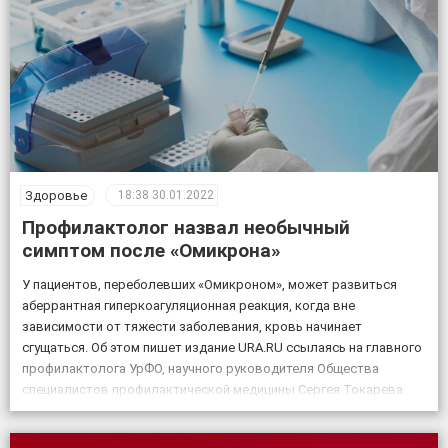
Здоровье
18:38
30.01.2022
Профилактолог назвал необычный
симптом после «Омикрона»
У пациентов, переболевших «Омикроном», может развиться
аберрантная гиперкоагуляционная реакция, когда вне
зависимости от тяжести заболевания, кровь начинает
сгущаться. Об этом пишет издание URA.RU ссылаясь на главного
профилактолога УрФО, научного руководителя Общества
специалистов профилактической медицины Сергея Токарева.
«При „Омикрона“ у пациентов стал наблюдаться так
называемый аберрантный гиперкоагуляционный ответ, когда,