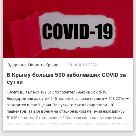
вне зависимости от тяжести течения заболевания, происходит
[…
Здоровье
,
Новости Крыма
18:16
30.01.2022
В Крыму больше 500 заболевших COVID за
сутки
«Всего выявлено 132 547 положительных на Covid-19.
Выздоровели за сутки 245 человек, за весь период – 123 221», —
говорится в сообщении. За сутки госпитализировали 110
пациентов, за все время на стационарном лечении находились
51616 человек. От осложнений болезни скончались еще семь
человек. Общее количество жертв пандемии в регионе достигло
4709. В Крыму ежедневно фиксируется […]