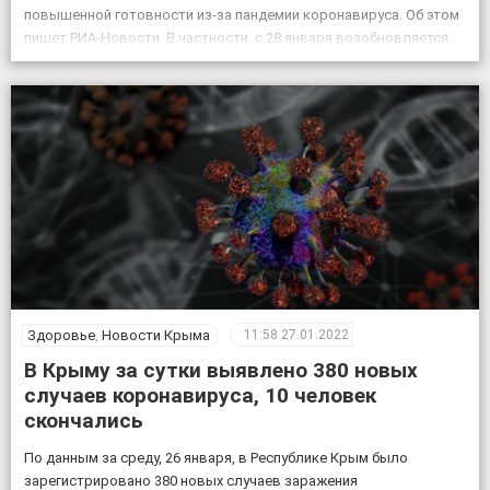
повышенной готовности из-за пандемии коронавируса. Об этом
пишет РИА-Новости. В частности, с 28 января возобновляется
предоставление льготного проезда в пределах Республики
Крым в автобусах, троллейбусах, […]
Здоровье
,
Новости Крыма
11:58
27.01.2022
В Крыму за сутки выявлено 380 новых
случаев коронавируса, 10 человек
скончались
По данным за среду, 26 января, в Республике Крым было
зарегистрировано 380 новых случаев заражения