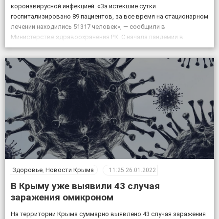
коронавирусной инфекцией. «За истекшие сутки
госпитализировано 89 пациентов, за все время на стационарном
лечении находились 51317 человек», — сообщили в
Министерстве здравоохранения РК. С начала пандемии в
регионе было выявлено 131158 положительных на Covid-19,
выздоровевших за весь период пандемии – […]
Здоровье
,
Новости Крыма
11:25
26.01.2022
В Крыму уже выявили 43 случая
заражения омикроном
На территории Крыма суммарно выявлено 43 случая заражения