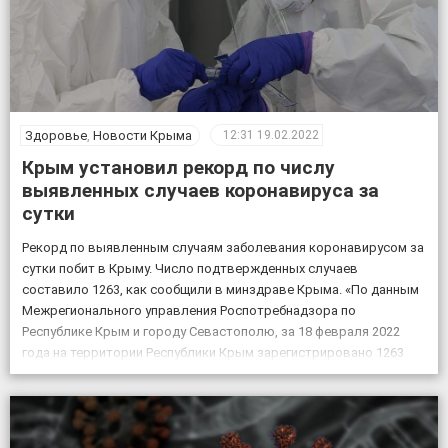
Здоровье
,
Новости Крыма
12:31
19.02.2022
Крым установил рекорд по числу
выявленных случаев коронавируса за
сутки
Рекорд по выявленным случаям заболевания коронавирусом за
сутки побит в Крыму. Число подтвержденных случаев
составило 1263, как сообщили в минздраве Крыма. «По данным
Межрегионального управления Роспотребнадзора по
Республике Крым и городу Севастополю, за 18 февраля 2022
года на территории Республики Крым зарегистрировано 1263
случая новой коронавирусной инфекции, всего выявлено 151605
положительных на COVID-19», – по […]