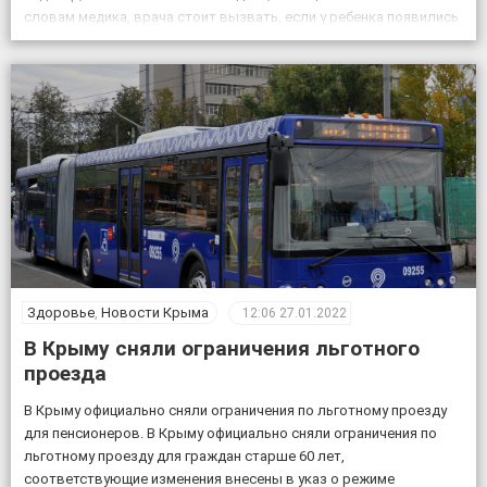
словам медика, врача стоит вызвать, если у ребенка появились
признаки дыхательной и сердечной недостаточности. К ним
относятся […]
Здоровье
,
Новости Крыма
12:06
27.01.2022
В Крыму сняли ограничения льготного
проезда
В Крыму официально сняли ограничения по льготному проезду
для пенсионеров. В Крыму официально сняли ограничения по
льготному проезду для граждан старше 60 лет,
соответствующие изменения внесены в указ о режиме