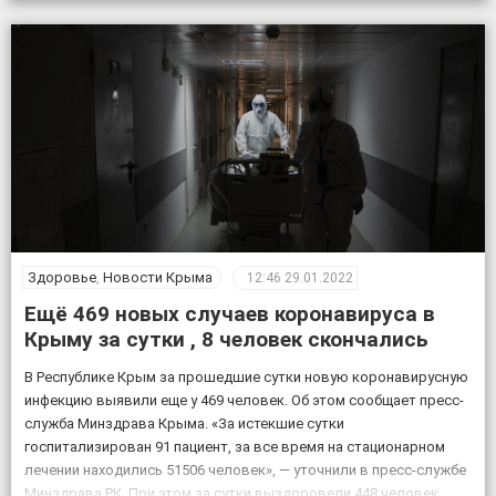
вакцинации подростков используют […]
Здоровье
,
Новости Крыма
12:46
29.01.2022
Ещё 469 новых случаев коронавируса в
Крыму за сутки , 8 человек скончались
В Республике Крым за прошедшие сутки новую коронавирусную
инфекцию выявили еще у 469 человек. Об этом сообщает пресс-
служба Минздрава Крыма. «За истекшие сутки
госпитализирован 91 пациент, за все время на стационарном
лечении находились 51506 человек», — уточнили в пресс-службе
Минздрава РК. При этом за сутки выздоровели 448 человек,