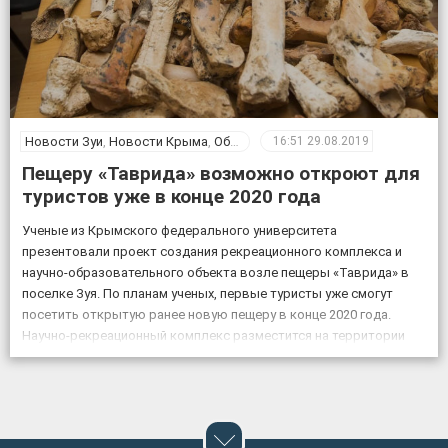
Новости Зуи
,
Новости Крыма
,
Общество
16:51
29.08.2019
Пещеру «Таврида» возможно откроют для
туристов уже в конце 2020 года
Ученые из Крымского федерального университета
презентовали проект создания рекреационного комплекса и
научно-образовательного объекта возле пещеры «Таврида» в
поселке Зуя. По планам ученых, первые туристы уже смогут
посетить открытую ранее новую пещеру в конце 2020 года.
Научно-рекреационный комплекс разместится на территории
более 15 гектаров. По словам председателя совета
Российского союза спелеологов, руководителя проекта научно-
образовательного и рекреационного […]