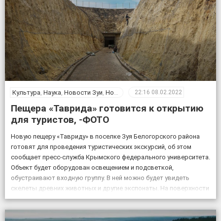
Культура
,
Наука
,
Новости Зуи
,
Новости Крыма
,
Общество
22:16
08.02.2022
Пещера «Таврида» готовится к открытию
для туристов, -ФОТО
Новую пещеру «Тавриду» в поселке Зуя Белогорского района
готовят для проведения туристических экскурсий, об этом
сообщает пресс-служба Крымского федерального университета.
Объект будет оборудован освещением и подсветкой,
обустраивают входную группу. В ней можно будет увидеть
скелеты древних животных и другие экспонаты. На поверхности
возле пещеры появится музей и ландшафтный парк. Фото:
пресс-служба КФУ Дата открытия уникального […]