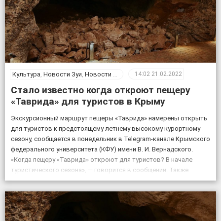
Культура
,
Новости Зуи
,
Новости Крыма
14:02
21.02.2022
Стало известно когда откроют пещеру
«Таврида» для туристов в Крыму
Экскурсионный маршрут пещеры «Таврида» намерены открыть
для туристов к предстоящему летнему высокому курортному
сезону, сообщается в понедельник в Telegram-канале Крымского
федерального университета (КФУ) имени В. И. Вернадского.
«Когда пещеру «Таврида» откроют для туристов? В начале
туристического сезона», — говорится в сообщении. Также
отмечается, что посещение «Тавриды» будет полностью
безопасным. За возможным движением грунтов и камней […]