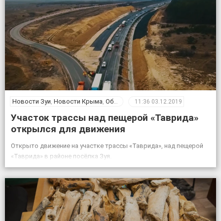
Новости Зуи
,
Новости Крыма
,
Общество
11:36
03.12.2019
Участок трассы над пещерой «Таврида»
открылся для движения
Открыто движение на участке трассы «Таврида», над пещерой
«Таврида» в районе посёлка Зуя.