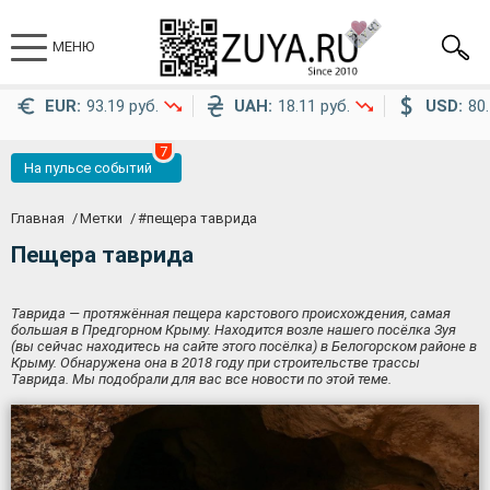
МЕНЮ
EUR:
93.19 руб.
UAH:
18.11 руб.
USD:
80.
7
На пульсе событий
Главная
Метки
#
пещера таврида
Пещера таврида
Таврида — протяжённая пещера карстового происхождения, самая
большая в Предгорном Крыму. Находится возле нашего посёлка Зуя
(вы сейчас находитесь на сайте этого посёлка) в Белогорском районе в
Крыму. Обнаружена она в 2018 году при строительстве трассы
Таврида. Мы подобрали для вас все новости по этой теме.