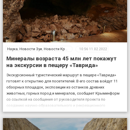
Наука
,
Новости Зуи
,
Новости Крыма
10:56
11.02.2022
Минералы возраста 45 млн лет покажут
на экскурсии в пещеру «Таврида»
Экскурсионный туристический маршрут в пещере «Таврида»
готовят к открытию для посетителей. В его состав войдут 11
обзорных площадок, экспозиции из останков древних
животных, горных пород и минералов, сообщает Крыминформ
со ссылкой на сообщения от руководителя проекта по
созданию научно-образовательного и рекреационного
комплекса на базе пещеры Таврида, старшего преподавателя
Крымского федерального университета Геннадия Самохина. «На
протяжении […]