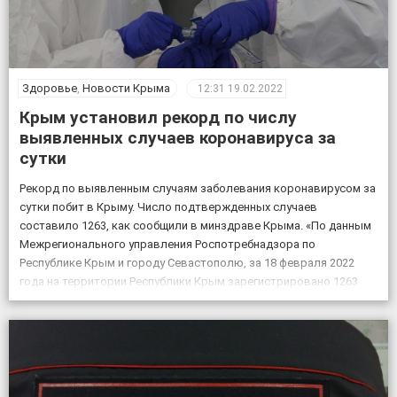
Здоровье
,
Новости Крыма
12:31
19.02.2022
Крым установил рекорд по числу
выявленных случаев коронавируса за
сутки
Рекорд по выявленным случаям заболевания коронавирусом за
сутки побит в Крыму. Число подтвержденных случаев
составило 1263, как сообщили в минздраве Крыма. «По данным
Межрегионального управления Роспотребнадзора по
Республике Крым и городу Севастополю, за 18 февраля 2022
года на территории Республики Крым зарегистрировано 1263
случая новой коронавирусной инфекции, всего выявлено 151605
положительных на COVID-19», – по […]