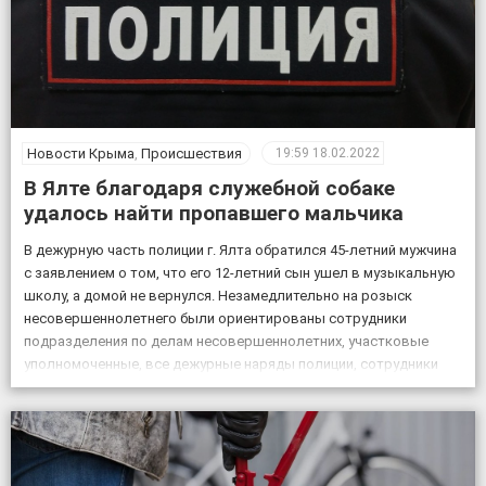
Новости Крыма
,
Происшествия
19:59
18.02.2022
В Ялте благодаря служебной собаке
удалось найти пропавшего мальчика
В дежурную часть полиции г. Ялта обратился 45-летний мужчина
с заявлением о том, что его 12-летний сын ушел в музыкальную
школу, а домой не вернулся. Незамедлительно на розыск
несовершеннолетнего были ориентированы сотрудники
подразделения по делам несовершеннолетних, участковые
уполномоченные, все дежурные наряды полиции, сотрудники
патрульной постовой службы, ГИБДД, уголовного розыска.
Также к поисковым мероприятиям привлекли кинолога […]