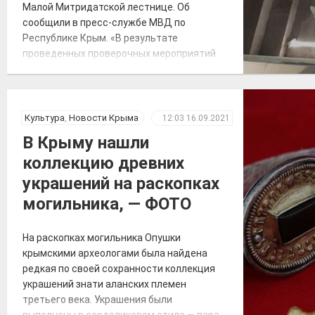
Малой Митридатской лестнице. Об
сообщили в пресс-службе МВД по
Республике Крым. «В результате
проведенных проверочных мероприятий
участковые уполномоченные полиции
управления МВД России по Керчи
задержали местного жителя 1999 года
рождения, который сознался в
Культура
,
Новости Крыма
12:03
16.09.2021
повреждении каменных ваз на
В Крыму нашли
Митридатской лестнице», – сообщили в
коллекцию древних
МВД. Задержанный рассказал, что […]
украшений на раскопках
могильника, — ФОТО
На раскопках могильника Опушки
крымскими археологами была найдена
редкая по своей сохранности коллекция
украшений знати аланских племен
третьего века. Украшения были
выполнены в сердоликовом стиле — пара