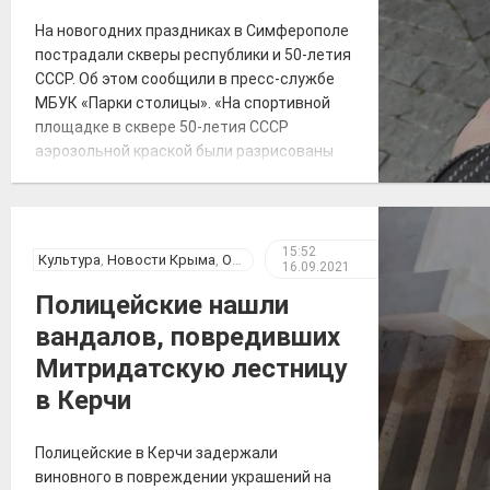
На новогодних праздниках в Симферополе
пострадали скверы республики и 50-летия
СССР. Об этом сообщили в пресс-службе
МБУК «Парки столицы». «На спортивной
площадке в сквере 50-летия СССР
аэрозольной краской были разрисованы
спортивные снаряды. В сквере Республики
пострадала детская площадка: её
элементы также обезображены
рисунками», — уточнили в пресс-службе.
15:52
Культура
,
Новости Крыма
,
Общество
16.09.2021
Также в сквере республики пострадала
центральная надпись, вандалы […]
Полицейские нашли
вандалов, повредивших
Митридатскую лестницу
в Керчи
Полицейские в Керчи задержали
виновного в повреждении украшений на