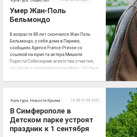
Культура
,
Общество
19:26
06.09.2021
паспорта внешнего вида фасадов.
Умер Жан-Поль
Департаменту архитектуры и
Бельмондо
градостроительства поручено
подготовить регламенты, нормативные
акты — как должна выглядеть [&h
В возрасте 88 лет скончался Жан-Поль
Бельмондо, у себя дома в Париже,
сообщило Agence France-Presse со
ссылкой на юриста актера Мишеля
Годеста.Собеседник агентства отметил,
что артист «скончался спокойно». «Он был
очень уставший какое-то время», —
добавил Годест. Соболезнования в связи
со смертью Бельмондо выразил
президент Франции Эммануэль Макрон.
Культура
,
Новости Крыма
10:08
31.08.2021
Бельмондо снялся в десятках фильмов, в
числе […]
В Симферополе в
Детском парке устроят
праздник к 1 сентября