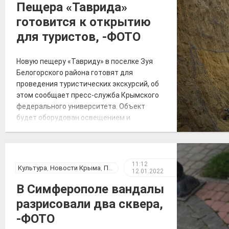
будет полностью безопасным. За
Пещера «Таврида»
возможным движением грунтов и камней
готовится к открытию
[…]
для туристов, -ФОТО
Новую пещеру «Тавриду» в поселке Зуя
Белогорского района готовят для
проведения туристических экскурсий, об
этом сообщает пресс-служба Крымского
федерального университета. Объект
будет оборудован освещением и
подсветкой, обустраивают входную
группу. В ней можно будет увидеть
скелеты древних животных и другие
экспонаты. На поверхности возле пещеры
11:12
Культура
,
Новости Крыма
,
Происшествия
12.01.2022
появится музей и ландшафтный парк.
Фото: пресс-служба КФУ Дата открытия
В Симферополе вандалы
уникального […]
разрисовали два сквера,
-ФОТО