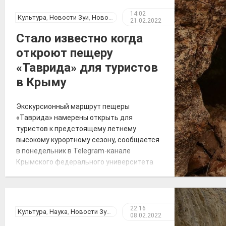
14:02
Культура
,
Новости Зуи
,
Новости Крыма
21.02.2022
Стало известно когда
откроют пещеру
«Таврида» для туристов
в Крыму
Экскурсионный маршрут пещеры
«Таврида» намерены открыть для
туристов к предстоящему летнему
высокому курортному сезону, сообщается
в понедельник в Telegram-канале
Крымского федерального университета
(КФУ) имени В. И. Вернадского. «Когда
пещеру «Таврида» откроют для туристов?
В начале туристического сезона», —
говорится в сообщении. Также
22:16
Культура
,
Наука
,
Новости Зуи
,
Новости Крыма
,
Общество
08.02.2022
отмечается, что посещение «Тавриды»