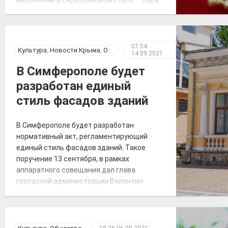
серег, три браслета и еще два нагрудных
украшения. Они были найдены в
захоронении предков средневековых алан,
которые жили на территории Крыма в
07:54
Культура
,
Новости Крыма
,
Общество
14.09.2021
третье веке нашей эры. «Большинство
найденных […]
В Симферополе будет
разработан единый
стиль фасадов зданий
В Симферополе будет разработан
нормативный акт, регламентирующий
единый стиль фасадов зданий. Такое
поручение 13 сентября, в рамках
аппаратного совещания дал глава
городской администрации Валентин
Демидов. «Необходимо разработать
правовой акт, регламентирующий единую
концепцию общего цветового решения
застройки улиц, устанавливающий