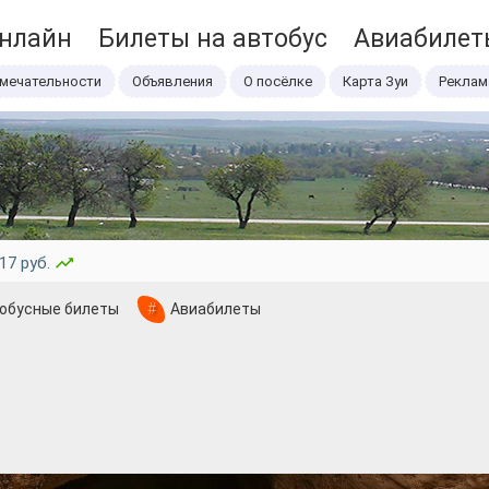
онлайн
Билеты на автобус
Авиабилет
мечательности
Объявления
О посёлке
Карта Зуи
Реклам
17 руб.
обусные билеты
#
Авиабилеты