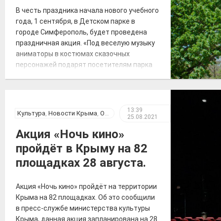
В честь праздника начала нового учебного
года, 1 сентября, в Детском парке в
городе Симферополь, будет проведена
праздничная акция. «Под веселую музыку
аниматоры в костюмах сказочных
персонажей подарят посетителям парка
воздушные шары, радостные эмоции и
поздравят с праздником. Особую
атмосферу создаст оформление парковых
зон мыльными пузырями», — говорилось в
13:39
Культура
,
Новости Крыма
,
Общество
25.08.2021
сообщении МБУК «Парки столицы».
Источник: Сайт […]
Акция «Ночь кино»
пройдёт в Крыму на 82
площадках 28 августа.
Акция «Ночь кино» пройдёт на территории
Крыма на 82 площадках. Об это сообщили
в пресс-службе министерства культуры
Крыма, данная акция запланирована на 28