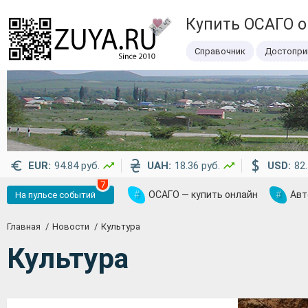
Купить ОСАГО 
Справочник
Достопри
EUR:
94.84 руб.
UAH:
18.36 руб.
USD:
82.
7
#
ОСАГО — купить онлайн
#
Авт
На пульсе событий
Главная
Новости
Культура
Культура