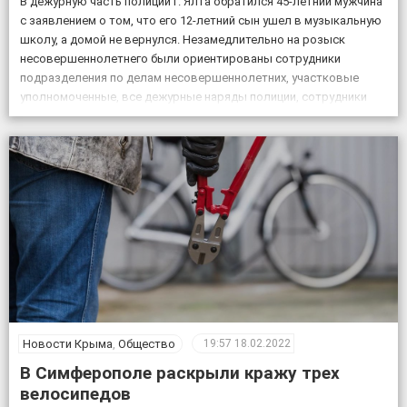
В дежурную часть полиции г. Ялта обратился 45-летний мужчина
с заявлением о том, что его 12-летний сын ушел в музыкальную
школу, а домой не вернулся. Незамедлительно на розыск
несовершеннолетнего были ориентированы сотрудники
подразделения по делам несовершеннолетних, участковые
уполномоченные, все дежурные наряды полиции, сотрудники
патрульной постовой службы, ГИБДД, уголовного розыска.
Также к поисковым мероприятиям привлекли кинолога […]
Новости Крыма
,
Общество
19:57
18.02.2022
В Симферополе раскрыли кражу трех
велосипедов