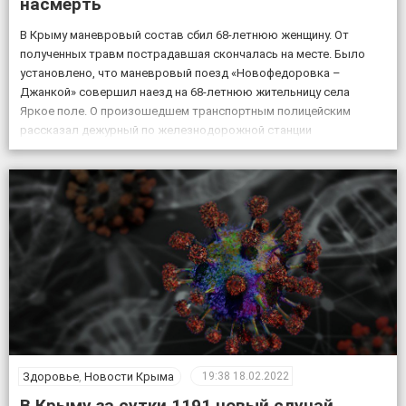
насмерть
В Крыму маневровый состав сбил 68-летнюю женщину. От
полученных травм пострадавшая скончалась на месте. Было
установлено, что маневровый поезд «Новофедоровка –
Джанкой» совершил наезд на 68-летнюю жительницу села
Яркое поле. О произошедшем транспортным полицейским
рассказал дежурный по железнодорожной станции
«Кировская». «Женщина переходила через железнодорожные
пути в установленном для этого месте, но на сигналы,
подаваемые машинистом, […]
Здоровье
,
Новости Крыма
19:38
18.02.2022
В Крыму за сутки 1191 новый случай