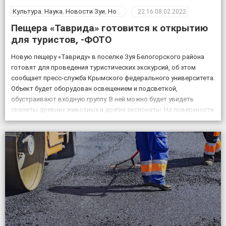
Культура
,
Наука
,
Новости Зуи
,
Новости Крыма
,
Общество
22:16
08.02.2022
Пещера «Таврида» готовится к открытию
для туристов, -ФОТО
Новую пещеру «Тавриду» в поселке Зуя Белогорского района
готовят для проведения туристических экскурсий, об этом
сообщает пресс-служба Крымского федерального университета.
Объект будет оборудован освещением и подсветкой,
обустраивают входную группу. В ней можно будет увидеть
скелеты древних животных и другие экспонаты. На поверхности
возле пещеры появится музей и ландшафтный парк. Фото:
пресс-служба КФУ Дата открытия уникального […]