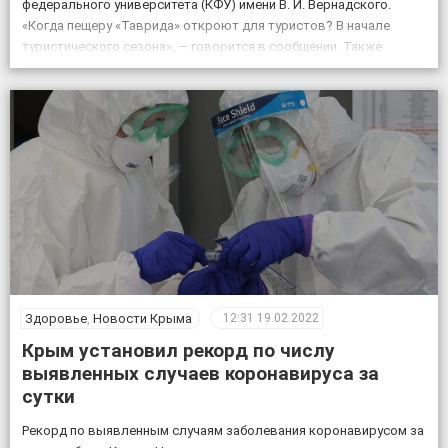
федерального университета (КФУ) имени В. И. Вернадского.
«Когда пещеру «Таврида» откроют для туристов? В начале
туристического сезона», — говорится в сообщении. Также
отмечается, что посещение «Тавриды» будет полностью
безопасным. За возможным движением грунтов и камней […]
Здоровье
,
Новости Крыма
12:31
19.02.2022
Крым установил рекорд по числу
выявленных случаев коронавируса за
сутки
Рекорд по выявленным случаям заболевания коронавирусом за