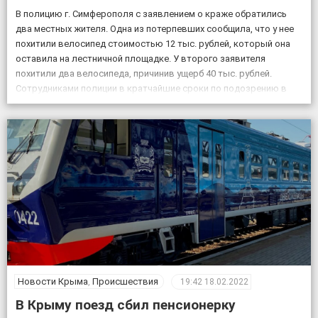
В полицию г. Симферополя с заявлением о краже обратились
два местных жителя. Одна из потерпевших сообщила, что у нее
похитили велосипед стоимостью 12 тыс. рублей, который она
оставила на лестничной площадке. У второго заявителя
похитили два велосипеда, причинив ущерб 40 тыс. рублей.
Сотрудниками полиции в кратчайшие сроки по подозрению в
совершении данных преступлений задержаны двое […]
Новости Крыма
,
Происшествия
19:42
18.02.2022
В Крыму поезд сбил пенсионерку