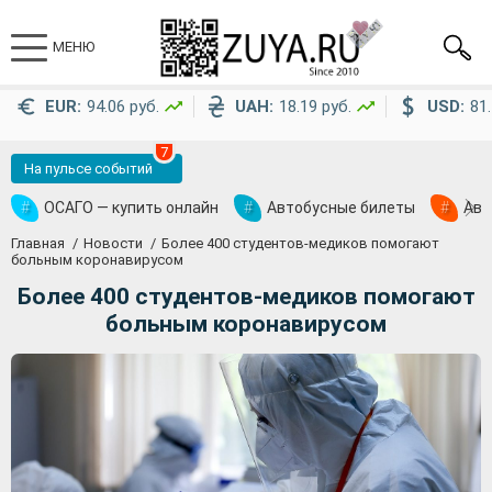
МЕНЮ
EUR:
94.06 руб.
UAH:
18.19 руб.
USD:
81.
7
На пульсе событий
#
ОСАГО — купить онлайн
#
Автобусные билеты
#
Ави
Главная
Новости
Более 400 студентов-медиков помогают
больным коронавирусом
Более 400 студентов-медиков помогают
больным коронавирусом