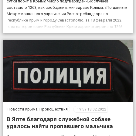
сутки побит в Крыму. Число подтвержденных случаев
составило 1263, как сообщили в минздраве Крыма. «По данным
Межрегионального управления Роспотребнадзора по
Республике Крым и городу Севастополю, за 18 февраля 2022
года на территории Республики Крым зарегистрировано 1263
случая новой коронавирусной инфекции, всего выявлено 151605
положительных на COVID-19», – по […]
Новости Крыма
,
Происшествия
19:59
18.02.2022
В Ялте благодаря служебной собаке
удалось найти пропавшего мальчика