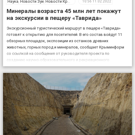
Наука
,
Новости Зуи
,
Новости Крыма
10:56
11.02.2022
Минералы возраста 45 млн лет покажут
на экскурсии в пещеру «Таврида»
Экскурсионный туристический маршрут в пещере «Таврида»
готовят к открытию для посетителей. В его состав войдут 11
обзорных площадок, экспозиции из останков древних
животных, горных пород и минералов, сообщает Крыминформ
со ссылкой на сообщения от руководителя проекта по
созданию научно-образовательного и рекреационного
комплекса на базе пещеры Таврида, старшего преподавателя
Крымского федерального университета Геннадия Самохина. «На
протяжении […]