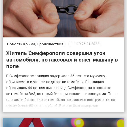
Новости Крыма
,
Происшествия
11:19
26.01.2022
Житель Симферополя совершил угон
автомобиля, потаксовал и сжег машину в
поле
В Симферополе полиция задержала 35-летнего мужчину,
обвиняемого в угоне и поджоге автомобиля. В полицию
обратилась 44-летняя жительница Симферополя о пропаже
автомобиля ВАЗ, который был припаркован возле дома. По ее
словам, в багажнике автомобиля находились инструменты на
сумму более 60 тысяч рублей. Вскоре был задержан
подозреваемый в угоне мужчина, ранее неоднократно судимый
35-летний житель симферополя, в […]