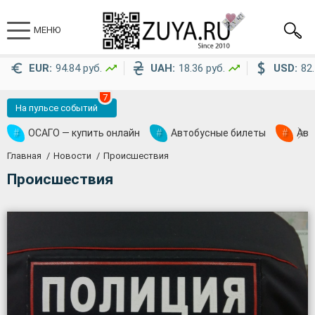
МЕНЮ
EUR:
94.84 руб.
UAH:
18.36 руб.
USD:
82.
7
На пульсе событий
#
ОСАГО — купить онлайн
#
Автобусные билеты
#
Ави
Главная
Новости
Происшествия
Происшествия