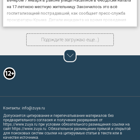
вечером 7 января в районе улицы Насыпной в Феодосии напала
на 17-летнюю местную жительницу. Закончилось это всё
госпитализацией пострадавшей, как сообщает пресс-служба
прокуратуры Крыма. Детали инцидента на время проведения
проверки не разглашаются. Вместе с тем сообщается, что
родители нападавших подростков […]
Подождите загружаю еще...)
Контакты: info@zuya.ru
Допускается цитирование и перепечатывание материалов без
предварительного согласия и получения разрешения от
https://www.zuya.ru при условии обязательного размещения ссылки на
сайт https://www.zuya.ru. Обязательное размещение прямой и открытой
для поисковых систем ссылки на цитируемые статьи в тексте или в
качестве источника.