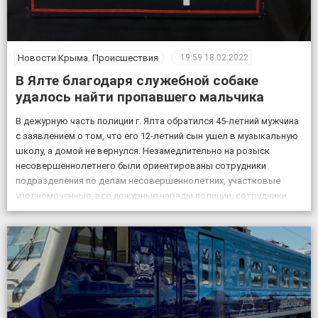
Новости Крыма
,
Происшествия
19:59
18.02.2022
В Ялте благодаря служебной собаке
удалось найти пропавшего мальчика
В дежурную часть полиции г. Ялта обратился 45-летний мужчина
с заявлением о том, что его 12-летний сын ушел в музыкальную
школу, а домой не вернулся. Незамедлительно на розыск
несовершеннолетнего были ориентированы сотрудники
подразделения по делам несовершеннолетних, участковые
уполномоченные, все дежурные наряды полиции, сотрудники
патрульной постовой службы, ГИБДД, уголовного розыска.
Также к поисковым мероприятиям привлекли кинолога […]