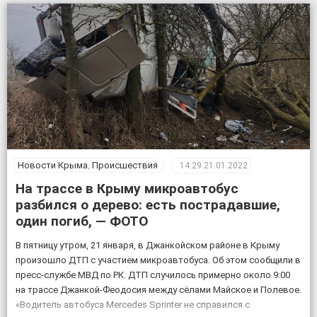
обрушения ограждено лентой, никого […]
Новости Крыма
,
Происшествия
14:29
21.01.2022
На трассе в Крыму микроавтобус
разбился о дерево: есть пострадавшие,
один погиб, — ФОТО
В пятницу утром, 21 января, в Джанкойском районе в Крыму
произошло ДТП с участием микроавтобуса. Об этом сообщили в
пресс-службе МВД по РК. ДТП случилось примерно около 9:00
на трассе Джанкой-Феодосия между сёлами Майское и Полевое.
«Водитель автобуса Mercedes Sprinter не справился с