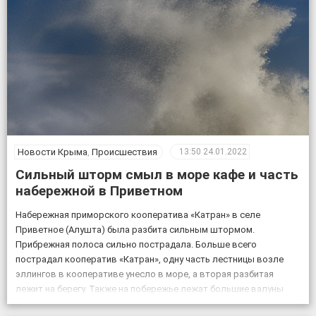
Новости Крыма
,
Происшествия
13:50
24.01.2022
Сильный шторм смыл в море кафе и часть
набережной в Приветном
Набережная приморского кооператива «Катран» в селе
Приветное (Алушта) была разбита сильным штормом.
Прибрежная полоса сильно пострадала. Больше всего
пострадал кооператив «Катран», одну часть лестницы возле
эллингов в кооперативе унесло в море, а вторая разбитая
лежит на берегу. Также на побережье лежат большие валуны
подпорных стен, которую разбил сильный шторм. Само место