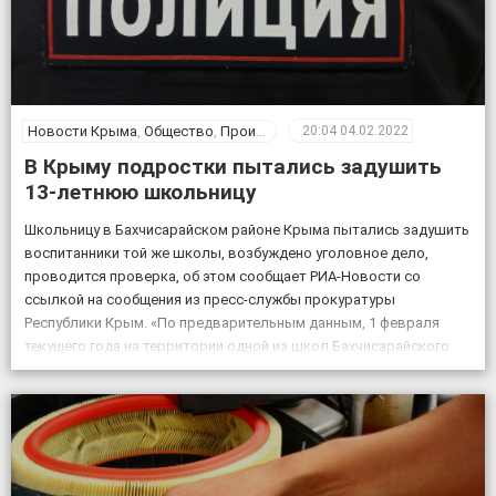
Новости Крыма
,
Общество
,
Происшествия
20:04
04.02.2022
В Крыму подростки пытались задушить
13-летнюю школьницу
Школьницу в Бахчисарайском районе Крыма пытались задушить
воспитанники той же школы, возбуждено уголовное дело,
проводится проверка, об этом сообщает РИА-Новости со
ссылкой на сообщения из пресс-службы прокуратуры
Республики Крым. «По предварительным данным, 1 февраля
текущего года на территории одной из школ Бахчисарайского
района учащиеся совершили действия, направленные на
удушение 13-летней девочки, ученицы той же школы. […]