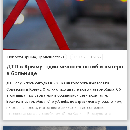
Новости Крыма
,
Происшествия
15:16
25.01.2022
ДТП в Крыму: один человек погиб и пятеро
в больнице
ДТП случилось сегодня в 7.25 на автодороге Желябовка –
Советский в Крыму. Столкнулись два легковых автомобиля. Об
этом пишут пользователи в социальной сети вконтакте.
Водитель автомобиля Chery Amulet не справился с управлением,
выехал на полосу встречного движения, где совершил
столкновение с автомобилем «Лада Калина. В результате
произошедшего ДТП пассажир автомобиля марки Chery был
смертельно травмирован, […]