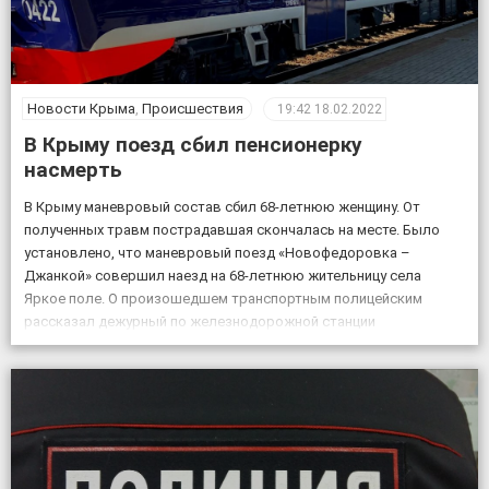
Новости Крыма
,
Происшествия
19:42
18.02.2022
В Крыму поезд сбил пенсионерку
насмерть
В Крыму маневровый состав сбил 68-летнюю женщину. От
полученных травм пострадавшая скончалась на месте. Было
установлено, что маневровый поезд «Новофедоровка –
Джанкой» совершил наезд на 68-летнюю жительницу села
Яркое поле. О произошедшем транспортным полицейским
рассказал дежурный по железнодорожной станции
«Кировская». «Женщина переходила через железнодорожные
пути в установленном для этого месте, но на сигналы,
подаваемые машинистом, […]