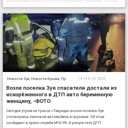
управлением, выехал на полосу встречного движения, а затем
за пределы проезжей части […]
Новости Зуи
,
Новости Крыма
,
Происшествия
14:14
21.01.2022
Возле поселка Зуя спасатели достали из
искорёженного в ДТП авто беременную
женщину, -ФОТО
Сегодня утром на трассе «Таврида» возле поселка Зуя
столкнулись легковой автомобиль и грузовик. Об этом
сообщают в пресс-службе МЧС РК. В результате ДТП