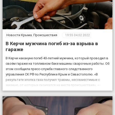
Новости Крыма
,
Происшествия
19:55
04.02.2022
В Керчи мужчина погиб из-за взрыва в
гараже
В Керчи накануне погиб 40-летний мужчина, который проводил в
своём гараже на топливном баке машины сварочные работы. Об
этом сообщила пресс-служба главного следственного
управления СК РФ по Республике Крым и Севастополю. «В
результате хлопка газа получил травмы, несовместимые с
жизнью, от которых скончался на месте происшествия», –
сказано в сообщении. Проводится доследственная проверка.
Правоохранители устанавливают […]