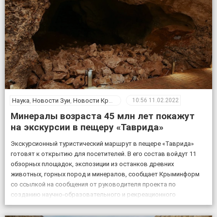
Наука
,
Новости Зуи
,
Новости Крыма
10:56
11.02.2022
Минералы возраста 45 млн лет покажут
на экскурсии в пещеру «Таврида»
Экскурсионный туристический маршрут в пещере «Таврида»
готовят к открытию для посетителей. В его состав войдут 11
обзорных площадок, экспозиции из останков древних
животных, горных пород и минералов, сообщает Крыминформ
со ссылкой на сообщения от руководителя проекта по
созданию научно-образовательного и рекреационного
комплекса на базе пещеры Таврида, старшего преподавателя
Крымского федерального университета Геннадия Самохина. «На