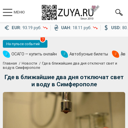
МЕНЮ
EUR:
93.19 руб.
UAH:
18.11 руб.
USD:
80.
7
На пульсе событий
#
ОСАГО — купить онлайн
#
Автобусные билеты
#
Ави
Главная
Новости
Где в ближайшие два дня отключат свет и
воду в Симферополе
Где в ближайшие два дня отключат свет
и воду в Симферополе