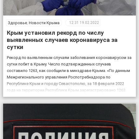
Здоровье
,
Новости Крыма
12:31
19.02.2022
Крым установил рекорд по числу
выявленных случаев коронавируса за
сутки
Рекорд по выявленным случаям заболевания коронавирусом за
сутки побит в Крыму. Число подтвержденных случаев
составило 1263, как сообщили в минздраве Крыма. «По данным
Межрегионального управления Роспотребнадзора по
Республике Крым и городу Севастополю, за 18 февраля 2022
года на территории Республики Крым зарегистрировано 1263
случая новой коронавирусной инфекции, всего выявлено 151605
положительных на COVID-19», – по […]