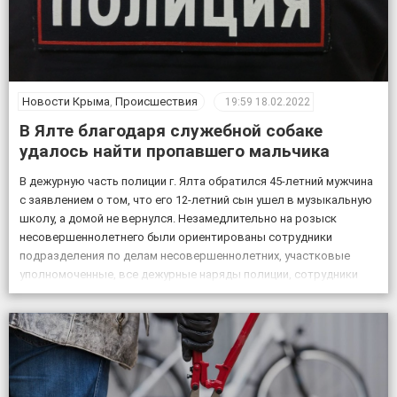
Новости Крыма
,
Происшествия
19:59
18.02.2022
В Ялте благодаря служебной собаке
удалось найти пропавшего мальчика
В дежурную часть полиции г. Ялта обратился 45-летний мужчина
с заявлением о том, что его 12-летний сын ушел в музыкальную
школу, а домой не вернулся. Незамедлительно на розыск
несовершеннолетнего были ориентированы сотрудники
подразделения по делам несовершеннолетних, участковые
уполномоченные, все дежурные наряды полиции, сотрудники
патрульной постовой службы, ГИБДД, уголовного розыска.
Также к поисковым мероприятиям привлекли кинолога […]