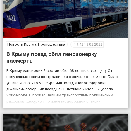
Новости Крыма
,
Происшествия
19:42
18.02.2022
В Крыму поезд сбил пенсионерку
насмерть
В Крыму маневровый состав сбил 68-летнюю женщину. От
полученных травм пострадавшая скончалась на месте. Было
установлено, что маневровый поезд «Новофедоровка –
Джанкой» совершил наезд на 68-летнюю жительницу села
Яркое поле. О произошедшем транспортным полицейским
рассказал дежурный по железнодорожной станции
«Кировская». «Женщина переходила через железнодорожные
пути в установленном для этого месте, но на сигналы,
подаваемые машинистом, […]