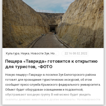
протяжении […]
Культура
,
Наука
,
Новости Зуи
,
Новости Крыма
,
Общество
22:16
08.02.2022
Пещера «Таврида» готовится к открытию
для туристов, -ФОТО
Новую пещеру «Тавриду» в поселке Зуя Белогорского района
готовят для проведения туристических экскурсий, об этом
сообщает пресс-служба Крымского федерального университета.
Объект будет оборудован освещением и подсветкой,
обустраивают входную группу. В ней можно будет увидеть
скелеты древних животных и другие экспонаты. На поверхности
возле пещеры появится музей и ландшафтный парк. Фото: