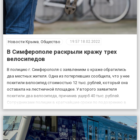
Новости Крыма
,
Общество
19:57
18.02.2022
В Симферополе раскрыли кражу трех
велосипедов
В полицию г. Симферополя с заявлением о краже обратились
два местных жителя. Одна из потерпевших сообщила, что у нее
похитили велосипед стоимостью 12 тыс. рублей, который она
оставила на лестничной площадке. У второго заявителя
похитили два велосипеда, причинив ущерб 40 тыс. рублей.
Сотрудниками полиции в кратчайшие сроки по подозрению в
совершении данных преступлений задержаны двое […]