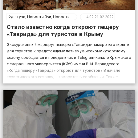
Культура
,
Новости Зуи
,
Новости Крыма
14:02
21.02.2022
Стало известно когда откроют пещеру
«Таврида» для туристов в Крыму
Экскурсионный маршрут пещеры «Таврида» намерены открыть
для туристов к предстоящему летнему высокому курортному
сезону, сообщается в понедельник в Telegram-канале Крымского
федерального университета (КФУ) имени В. И. Вернадского.
«Когда пещеру «Таврида» откроют для туристов? В начале
туристического сезона», — говорится в сообщении. Также
отмечается, что посещение «Тавриды» будет полностью
безопасным. За возможным движением грунтов и камней […]