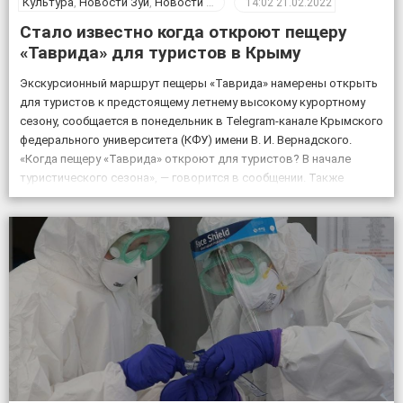
Культура
,
Новости Зуи
,
Новости Крыма
14:02
21.02.2022
Стало известно когда откроют пещеру
«Таврида» для туристов в Крыму
Экскурсионный маршрут пещеры «Таврида» намерены открыть
для туристов к предстоящему летнему высокому курортному
сезону, сообщается в понедельник в Telegram-канале Крымского
федерального университета (КФУ) имени В. И. Вернадского.
«Когда пещеру «Таврида» откроют для туристов? В начале
туристического сезона», — говорится в сообщении. Также
отмечается, что посещение «Тавриды» будет полностью
безопасным. За возможным движением грунтов и камней […]