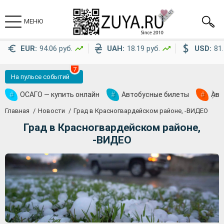
МЕНЮ
EUR:
94.06 руб.
UAH:
18.19 руб.
USD:
81.
7
На пульсе событий
#
ОСАГО — купить онлайн
#
Автобусные билеты
#
Ави
Главная
Новости
Град в Красногвардейском районе, -ВИДЕО
Град в Красногвардейском районе,
-ВИДЕО