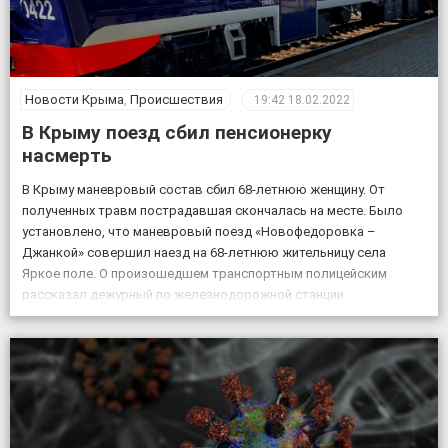
Новости Крыма
,
Происшествия
19:42
18.02.2022
В Крыму поезд сбил пенсионерку
насмерть
В Крыму маневровый состав сбил 68-летнюю женщину. От
полученных травм пострадавшая скончалась на месте. Было
установлено, что маневровый поезд «Новофедоровка –
Джанкой» совершил наезд на 68-летнюю жительницу села
Яркое поле. О произошедшем транспортным полицейским
рассказал дежурный по железнодорожной станции
«Кировская». «Женщина переходила через железнодорожные
пути в установленном для этого месте, но на сигналы,
подаваемые машинистом, […]