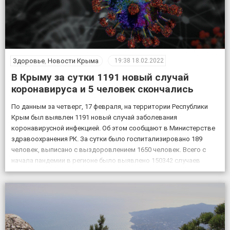
Здоровье
,
Новости Крыма
19:38
18.02.2022
В Крыму за сутки 1191 новый случай
коронавируса и 5 человек скончались
По данным за четверг, 17 февраля, на территории Республики
Крым был выявлен 1191 новый случай заболевания
коронавирусной инфекцией. Об этом сообщают в Министерстве
здравоохранения РК. За сутки было госпитализировано 189
человек, выписано с выздоровлением 1650 человек. Всего с
начала пандемии в регионе было выявлено 150342 случаев
заболевания коронавирусом, скончалось 4830 пациентов с
подтвержденным коронавирусом, в […]