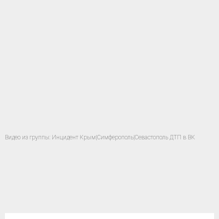
Видео из группы: Инцидент Крым|Симферополь|Севастополь ДТП в ВК