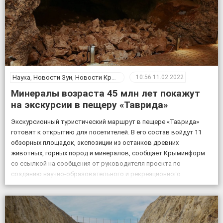
Наука
,
Новости Зуи
,
Новости Крыма
10:56
11.02.2022
Минералы возраста 45 млн лет покажут
на экскурсии в пещеру «Таврида»
Экскурсионный туристический маршрут в пещере «Таврида»
готовят к открытию для посетителей. В его состав войдут 11
обзорных площадок, экспозиции из останков древних
животных, горных пород и минералов, сообщает Крыминформ
со ссылкой на сообщения от руководителя проекта по
созданию научно-образовательного и рекреационного
комплекса на базе пещеры Таврида, старшего преподавателя
Крымского федерального университета Геннадия Самохина. «На
протяжении […]