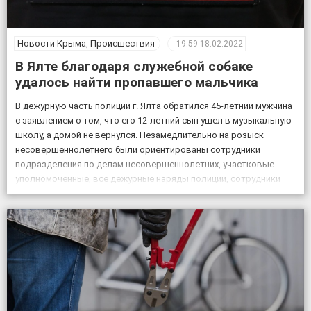
Новости Крыма
,
Происшествия
19:59
18.02.2022
В Ялте благодаря служебной собаке
удалось найти пропавшего мальчика
В дежурную часть полиции г. Ялта обратился 45-летний мужчина
с заявлением о том, что его 12-летний сын ушел в музыкальную
школу, а домой не вернулся. Незамедлительно на розыск
несовершеннолетнего были ориентированы сотрудники
подразделения по делам несовершеннолетних, участковые
уполномоченные, все дежурные наряды полиции, сотрудники
патрульной постовой службы, ГИБДД, уголовного розыска.
Также к поисковым мероприятиям привлекли кинолога […]