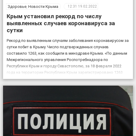
Здоровье
,
Новости Крыма
12:31
19.02.2022
Крым установил рекорд по числу
выявленных случаев коронавируса за
сутки
Рекорд по выявленным случаям заболевания коронавирусом за
сутки побит в Крыму. Число подтвержденных случаев
составило 1263, как сообщили в минздраве Крыма. «По данным
Межрегионального управления Роспотребнадзора по
Республике Крым и городу Севастополю, за 18 февраля 2022
года на территории Республики Крым зарегистрировано 1263
случая новой коронавирусной инфекции, всего выявлено 151605
положительных на COVID-19», – по […]