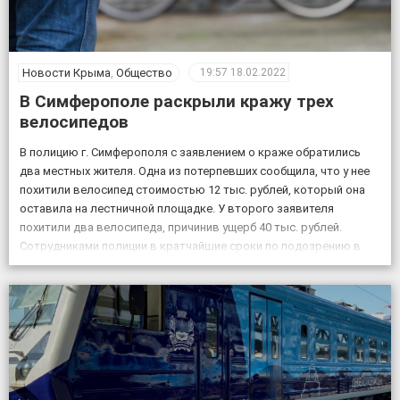
Новости Крыма
,
Общество
19:57
18.02.2022
В Симферополе раскрыли кражу трех
велосипедов
В полицию г. Симферополя с заявлением о краже обратились
два местных жителя. Одна из потерпевших сообщила, что у нее
похитили велосипед стоимостью 12 тыс. рублей, который она
оставила на лестничной площадке. У второго заявителя
похитили два велосипеда, причинив ущерб 40 тыс. рублей.
Сотрудниками полиции в кратчайшие сроки по подозрению в
совершении данных преступлений задержаны двое […]