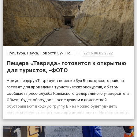
Культура
,
Наука
,
Новости Зуи
,
Новости Крыма
,
Общество
22:16
08.02.2022
Пещера «Таврида» готовится к открытию
для туристов, -ФОТО
Новую пещеру «Тавриду» в поселке Зуя Белогорского района
готовят для проведения туристических экскурсий, об этом
сообщает пресс-служба Крымского федерального университета.
Объект будет оборудован освещением и подсветкой,
обустраивают входную группу. В ней можно будет увидеть
скелеты древних животных и другие экспонаты. На поверхности
возле пещеры появится музей и ландшафтный парк. Фото:
пресс-служба КФУ Дата открытия уникального […]