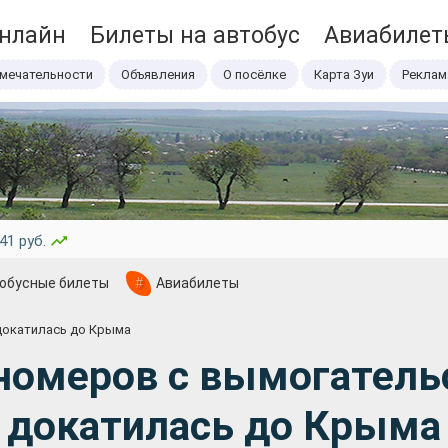
онлайн
Билеты на автобус
Авиабилет
мечательности
Объявления
О посёлке
Карта Зуи
Реклам
41 руб.
обусные билеты
#
Авиабилеты
докатилась до Крыма
номеров с вымогатель
докатилась до Крыма