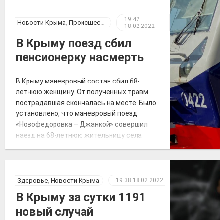
Сотрудниками полиции в кратчайшие
сроки по подозрению в совершении
19:42
Новости Крыма
,
Происшествия
18.02.2022
данных преступлений задержаны двое […]
В Крыму поезд сбил
пенсионерку насмерть
В Крыму маневровый состав сбил 68-
летнюю женщину. От полученных травм
пострадавшая скончалась на месте. Было
установлено, что маневровый поезд
«Новофедоровка – Джанкой» совершил
наезд на 68-летнюю жительницу села
Яркое поле. О произошедшем
транспортным полицейским рассказал
дежурный по железнодорожной станции
«Кировская». «Женщина переходила через
Здоровье
,
Новости Крыма
19:38
18.02.2022
железнодорожные пути в установленном
В Крыму за сутки 1191
для этого месте, но на сигналы,
новый случай
подаваемые машинистом, […]