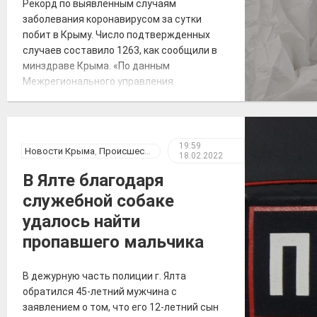
Рекорд по выявленным случаям
заболевания коронавирусом за сутки
побит в Крыму. Число подтвержденных
случаев составило 1263, как сообщили в
минздраве Крыма. «По данным
Межрегионального управления
Роспотребнадзора по Республике Крым и
городу Севастополю, за 18 февраля 2022
года на территории Республики Крым
зарегистрировано 1263 случая новой
19:59
Новости Крыма
,
Происшествия
18.02.2022
коронавирусной инфекции, всего
выявлено 151605 положительных на
В Ялте благодаря
COVID-19», – по […]
служебной собаке
удалось найти
пропавшего мальчика
В дежурную часть полиции г. Ялта
обратился 45-летний мужчина с
заявлением о том, что его 12-летний сын