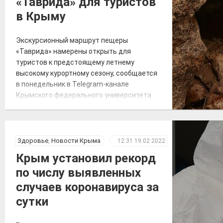
«Таврида» для туристов
в Крыму
Экскурсионный маршрут пещеры
«Таврида» намерены открыть для
туристов к предстоящему летнему
высокому курортному сезону, сообщается
в понедельник в Telegram-канале
Крымского федерального университета
(КФУ) имени В. И. Вернадского. «Когда
пещеру «Таврида» откроют для туристов?
В начале туристического сезона», —
говорится в сообщении. Также
Здоровье
,
Новости Крыма
12:31
19.02.2022
отмечается, что посещение «Тавриды»
Крым установил рекорд
будет полностью безопасным. За
по числу выявленных
возможным движением грунтов и камней
[…]
случаев коронавируса за
сутки