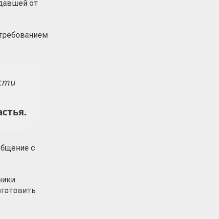
адавшей от
 требованием
ести
стья.
общение с
ники
зготовить