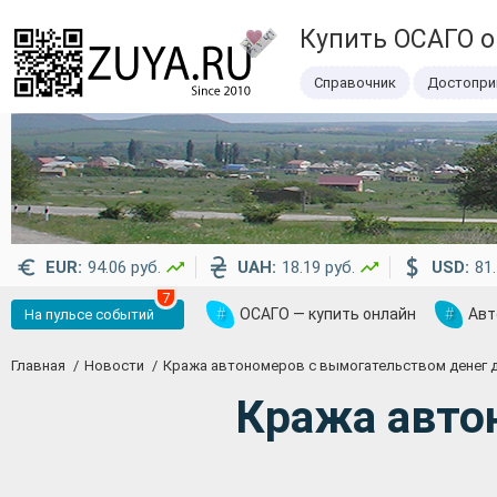
Купить ОСАГО 
Справочник
Достопри
EUR:
94.06 руб.
UAH:
18.19 руб.
USD:
81.
7
#
ОСАГО — купить онлайн
#
Авт
На пульсе событий
Главная
Новости
Кража автономеров с вымогательством денег 
Кража авто