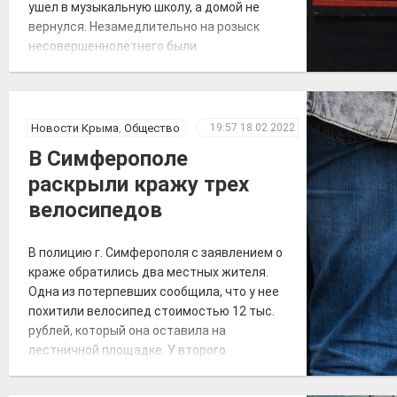
ушел в музыкальную школу, а домой не
вернулся. Незамедлительно на розыск
несовершеннолетнего были
ориентированы сотрудники
подразделения по делам
несовершеннолетних, участковые
уполномоченные, все дежурные наряды
Новости Крыма
,
Общество
19:57
18.02.2022
полиции, сотрудники патрульной постовой
В Симферополе
службы, ГИБДД, уголовного розыска.
раскрыли кражу трех
Также к поисковым мероприятиям
привлекли кинолога […]
велосипедов
В полицию г. Симферополя с заявлением о
краже обратились два местных жителя.
Одна из потерпевших сообщила, что у нее
похитили велосипед стоимостью 12 тыс.
рублей, который она оставила на
лестничной площадке. У второго
заявителя похитили два велосипеда,
причинив ущерб 40 тыс. рублей.