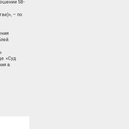
ношении 58-
ве)», – по
ения
лей.
ь
е. «Суд
ния в