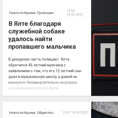
года на территории Республики Крым
зарегистрировано 1263 случая новой
19:59
Новости Крыма
,
Происшествия
18.02.2022
коронавирусной инфекции, всего
выявлено 151605 положительных на
В Ялте благодаря
COVID-19», – по […]
служебной собаке
удалось найти
пропавшего мальчика
В дежурную часть полиции г. Ялта
обратился 45-летний мужчина с
заявлением о том, что его 12-летний сын
ушел в музыкальную школу, а домой не
вернулся. Незамедлительно на розыск
несовершеннолетнего были
ориентированы сотрудники
подразделения по делам
несовершеннолетних, участковые
уполномоченные, все дежурные наряды
Новости Крыма
,
Общество
19:57
18.02.2022
полиции, сотрудники патрульной постовой