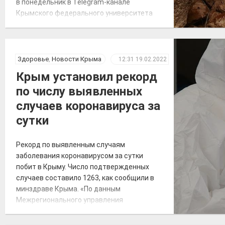
в понедельник в Telegram-канале
Крымского федерального университета
(КФУ) имени В. И. Вернадского. «Когда
пещеру «Таврида» откроют для туристов?
В начале туристического сезона», —
говорится в сообщении. Также
Здоровье
,
Новости Крыма
12:31
19.02.2022
отмечается, что посещение «Тавриды»
Крым установил рекорд
будет полностью безопасным. За
по числу выявленных
возможным движением грунтов и камней
[…]
случаев коронавируса за
сутки
Рекорд по выявленным случаям
заболевания коронавирусом за сутки
побит в Крыму. Число подтвержденных
случаев составило 1263, как сообщили в
минздраве Крыма. «По данным
Межрегионального управления
Роспотребнадзора по Республике Крым и
городу Севастополю, за 18 февраля 2022