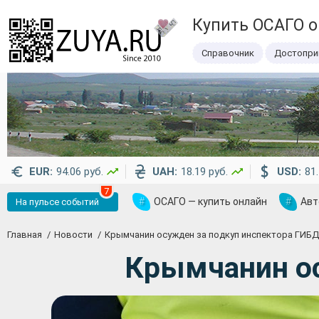
Купить ОСАГО 
Справочник
Достопри
EUR:
94.06 руб.
UAH:
18.19 руб.
USD:
81.
7
#
ОСАГО — купить онлайн
#
Авт
На пульсе событий
Главная
Новости
Крымчанин осужден за подкуп инспектора ГИБ
Крымчанин ос