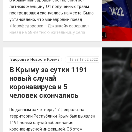
летнюю женщину. От полученных травм
пострадавшая скончалась на месте. Было
установлено, что маневровый поезд
«Новофедоровка – Джанкой» совершил
наезд на 68-летнюю жительницу села
Яркое поле. О произошедшем
транспортным полицейским рассказал
дежурный по железнодорожной станции
«Кировская». «Женщина переходила через
Здоровье
,
Новости Крыма
19:38
18.02.2022
железнодорожные пути в установленном
В Крыму за сутки 1191
для этого месте, но на сигналы,
новый случай
подаваемые машинистом, […]
коронавируса и 5
человек скончались
По данным за четверг, 17 февраля, на
территории Республики Крым был выявлен
1191 новый случай заболевания
коронавирусной инфекцией. Об этом