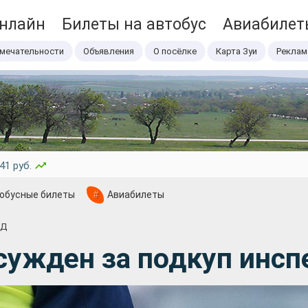
онлайн
Билеты на автобус
Авиабилет
мечательности
Объявления
О посёлке
Карта Зуи
Реклам
41 руб.
обусные билеты
#
Авиабилеты
ДД
ужден за подкуп инс