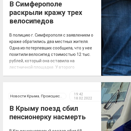
В Симферополе
службы, ГИБДД, уголовного розыска.
раскрыли кражу трех
Также к поисковым мероприятиям
привлекли кинолога […]
велосипедов
В полицию г. Симферополя с заявлением о
краже обратились два местных жителя.
Одна из потерпевших сообщила, что у нее
похитили велосипед стоимостью 12 тыс.
рублей, который она оставила на
лестничной площадке. У второго
заявителя похитили два велосипеда,
причинив ущерб 40 тыс. рублей.
Сотрудниками полиции в кратчайшие
сроки по подозрению в совершении
19:42
Новости Крыма
,
Происшествия
18.02.2022
данных преступлений задержаны двое […]
В Крыму поезд сбил
пенсионерку насмерть
В Крыму маневровый состав сбил 68-