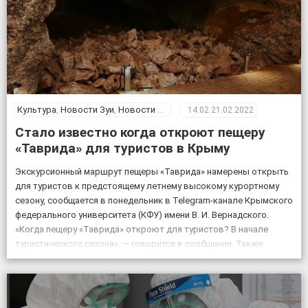
Культура
,
Новости Зуи
,
Новости Крыма
14:02
21.02.2022
Стало известно когда откроют пещеру
«Таврида» для туристов в Крыму
Экскурсионный маршрут пещеры «Таврида» намерены открыть
для туристов к предстоящему летнему высокому курортному
сезону, сообщается в понедельник в Telegram-канале Крымского
федерального университета (КФУ) имени В. И. Вернадского.
«Когда пещеру «Таврида» откроют для туристов? В начале
туристического сезона», — говорится в сообщении. Также
отмечается, что посещение «Тавриды» будет полностью
безопасным. За возможным движением грунтов и камней […]