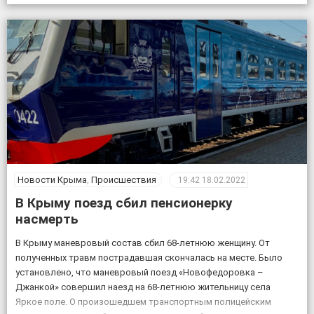
совершении данных преступлений задержаны двое […]
Новости Крыма
,
Происшествия
19:42
18.02.2022
В Крыму поезд сбил пенсионерку
насмерть
В Крыму маневровый состав сбил 68-летнюю женщину. От
полученных травм пострадавшая скончалась на месте. Было
установлено, что маневровый поезд «Новофедоровка –
Джанкой» совершил наезд на 68-летнюю жительницу села
Яркое поле. О произошедшем транспортным полицейским