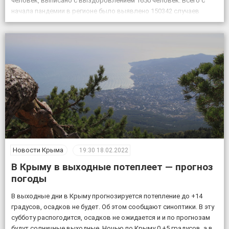
человек, выписано с выздоровлением 1650 человек. Всего с
начала пандемии в регионе было выявлено 150342 случаев
заболевания коронавирусом, скончалось 4830 пациентов с
подтвержденным коронавирусом, в […]
Новости Крыма
19:30
18.02.2022
В Крыму в выходные потеплеет — прогноз
погоды
В выходные дни в Крыму прогнозируется потепление до +14
градусов, осадков не будет. Об этом сообщают синоптики. В эту
субботу распогодится, осадков не ожидается и и по прогнозам
будут солничные выходные. Ночью по Крыму 0 +5 градусов, а в