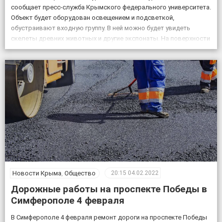
сообщает пресс-служба Крымского федерального университета.
Объект будет оборудован освещением и подсветкой,
обустраивают входную группу. В ней можно будет увидеть
скелеты древних животных и другие экспонаты. На поверхности
возле пещеры появится музей и ландшафтный парк. Фото:
пресс-служба КФУ Дата открытия уникального […]
Новости Крыма
,
Общество
20:15
04.02.2022
Дорожные работы на проспекте Победы в
Симферополе 4 февраля
В Симферополе 4 февраля ремонт дороги на проспекте Победы