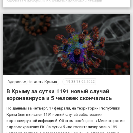
рассказал дежурный по железнодорожной станции
«Кировская». «Женщина переходила через железнодорожные
пути в установленном для этого месте, но на сигналы,
подаваемые машинистом, […]
Здоровье
,
Новости Крыма
19:38
18.02.2022
В Крыму за сутки 1191 новый случай
коронавируса и 5 человек скончались
По данным за четверг, 17 февраля, на территории Республики
Крым был выявлен 1191 новый случай заболевания
коронавирусной инфекцией. Об этом сообщают в Министерстве
здравоохранения РК. За сутки было госпитализировано 189