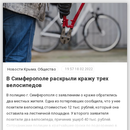
Также к поисковым мероприятиям привлекли кинолога […]
Новости Крыма
,
Общество
19:57
18.02.2022
В Симферополе раскрыли кражу трех
велосипедов
В полицию г. Симферополя с заявлением о краже обратились
два местных жителя. Одна из потерпевших сообщила, что у нее
похитили велосипед стоимостью 12 тыс. рублей, который она
оставила на лестничной площадке. У второго заявителя
похитили два велосипеда, причинив ущерб 40 тыс. рублей.
Сотрудниками полиции в кратчайшие сроки по подозрению в