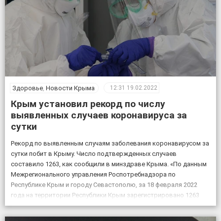
Здоровье
,
Новости Крыма
12:31
19.02.2022
Крым установил рекорд по числу
выявленных случаев коронавируса за
сутки
Рекорд по выявленным случаям заболевания коронавирусом за
сутки побит в Крыму. Число подтвержденных случаев
составило 1263, как сообщили в минздраве Крыма. «По данным
Межрегионального управления Роспотребнадзора по
Республике Крым и городу Севастополю, за 18 февраля 2022
года на территории Республики Крым зарегистрировано 1263
случая новой коронавирусной инфекции, всего выявлено 151605
положительных на COVID-19», – по […]