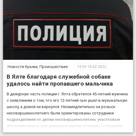
Новости Крыма
,
Происшествия
19:59
18.02.2022
В Ялте благодаря служебной собаке
удалось найти пропавшего мальчика
В дежурную часть полиции г. Ялта обратился 45-летний мужчина
с заявлением о том, что его 12-летний сын ушел в музыкальную
школу, а домой не вернулся. Незамедлительно на розыск
несовершеннолетнего были ориентированы сотрудники
подразделения по делам несовершеннолетних, участковые
уполномоченные, все дежурные наряды полиции, сотрудники
патрульной постовой службы, ГИБДД, уголовного розыска.