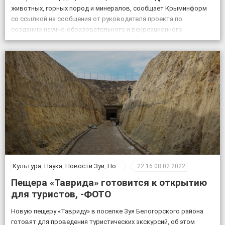
животных, горных пород и минералов, сообщает Крыминформ
со ссылкой на сообщения от руководителя проекта по
созданию научно-образовательного и рекреационного
комплекса на базе пещеры Таврида, старшего преподавателя
Крымского федерального университета Геннадия Самохина. «На
протяжении […]
Культура
,
Наука
,
Новости Зуи
,
Новости Крыма
,
Общество
22:16
08.02.2022
Пещера «Таврида» готовится к открытию
для туристов, -ФОТО
Новую пещеру «Тавриду» в поселке Зуя Белогорского района
готовят для проведения туристических экскурсий, об этом