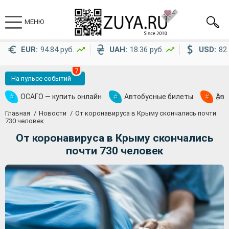
МЕНЮ
EUR:
94.84 руб.
UAH:
18.36 руб.
USD:
82.
7
На пульсе событий
#
ОСАГО — купить онлайн
#
Автобусные билеты
#
Ави
Главная
Новости
От коронавируса в Крыму скончались почти
730 человек
От коронавируса в Крыму скончались
почти 730 человек