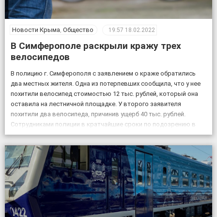
Новости Крыма
,
Общество
19:57
18.02.2022
В Симферополе раскрыли кражу трех
велосипедов
В полицию г. Симферополя с заявлением о краже обратились
два местных жителя. Одна из потерпевших сообщила, что у нее
похитили велосипед стоимостью 12 тыс. рублей, который она
оставила на лестничной площадке. У второго заявителя
похитили два велосипеда, причинив ущерб 40 тыс. рублей.
Сотрудниками полиции в кратчайшие сроки по подозрению в
совершении данных преступлений задержаны двое […]