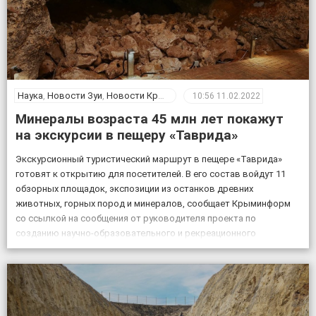
Наука
,
Новости Зуи
,
Новости Крыма
10:56
11.02.2022
Минералы возраста 45 млн лет покажут
на экскурсии в пещеру «Таврида»
Экскурсионный туристический маршрут в пещере «Таврида»
готовят к открытию для посетителей. В его состав войдут 11
обзорных площадок, экспозиции из останков древних
животных, горных пород и минералов, сообщает Крыминформ
со ссылкой на сообщения от руководителя проекта по
созданию научно-образовательного и рекреационного
комплекса на базе пещеры Таврида, старшего преподавателя
Крымского федерального университета Геннадия Самохина. «На
протяжении […]