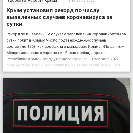
Здоровье
,
Новости Крыма
12:31
19.02.2022
Крым установил рекорд по числу
выявленных случаев коронавируса за
сутки
Рекорд по выявленным случаям заболевания коронавирусом за
сутки побит в Крыму. Число подтвержденных случаев
составило 1263, как сообщили в минздраве Крыма. «По данным
Межрегионального управления Роспотребнадзора по
Республике Крым и городу Севастополю, за 18 февраля 2022
года на территории Республики Крым зарегистрировано 1263
случая новой коронавирусной инфекции, всего выявлено 151605
положительных на COVID-19», – по […]