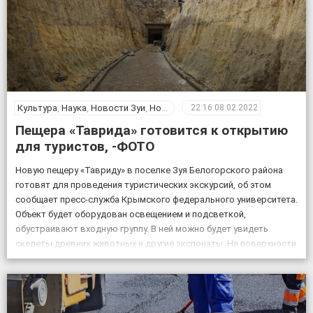
Культура
,
Наука
,
Новости Зуи
,
Новости Крыма
,
Общество
22:16
08.02.2022
Пещера «Таврида» готовится к открытию
для туристов, -ФОТО
Новую пещеру «Тавриду» в поселке Зуя Белогорского района
готовят для проведения туристических экскурсий, об этом
сообщает пресс-служба Крымского федерального университета.
Объект будет оборудован освещением и подсветкой,
обустраивают входную группу. В ней можно будет увидеть
скелеты древних животных и другие экспонаты. На поверхности
возле пещеры появится музей и ландшафтный парк. Фото:
пресс-служба КФУ Дата открытия уникального […]