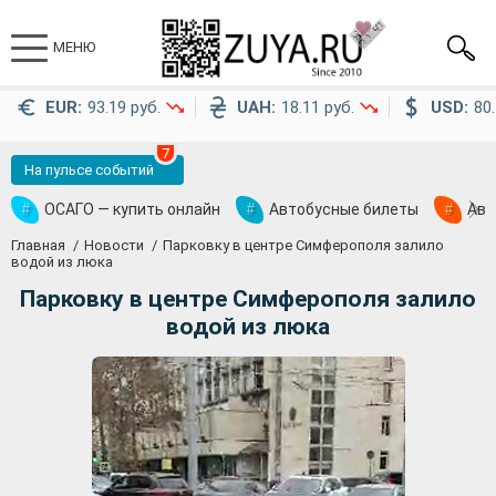
МЕНЮ
EUR:
93.19 руб.
UAH:
18.11 руб.
USD:
80.
7
На пульсе событий
#
ОСАГО — купить онлайн
#
Автобусные билеты
#
Ави
Главная
Новости
Парковку в центре Симферополя залило
водой из люка
Парковку в центре Симферополя залило
водой из люка