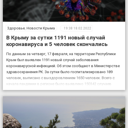
Здоровье
,
Новости Крыма
19:38
18.02.2022
В Крыму за сутки 1191 новый случай
коронавируса и 5 человек скончались
По данным за четверг, 17 февраля, на территории Республики
Крым был выявлен 1191 новый случай заболевания
коронавирусной инфекцией. Об этом сообщают в Министерстве
здравоохранения РК. За сутки было госпитализировано 189
человек, выписано с выздоровлением 1650 человек. Всего с
начала пандемии в регионе было выявлено 150342 случаев
заболевания коронавирусом, скончалось 4830 пациентов с
подтвержденным коронавирусом, в […]