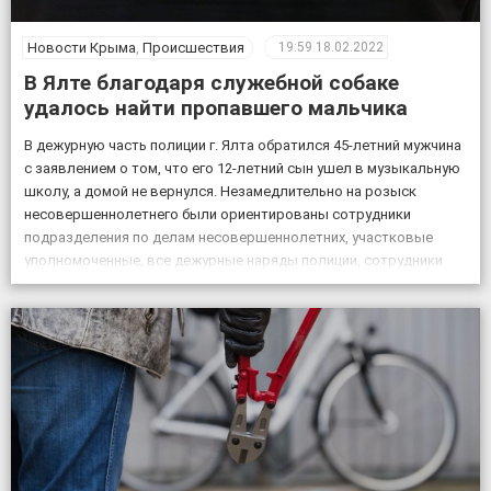
Новости Крыма
,
Происшествия
19:59
18.02.2022
В Ялте благодаря служебной собаке
удалось найти пропавшего мальчика
В дежурную часть полиции г. Ялта обратился 45-летний мужчина
с заявлением о том, что его 12-летний сын ушел в музыкальную
школу, а домой не вернулся. Незамедлительно на розыск
несовершеннолетнего были ориентированы сотрудники
подразделения по делам несовершеннолетних, участковые
уполномоченные, все дежурные наряды полиции, сотрудники
патрульной постовой службы, ГИБДД, уголовного розыска.
Также к поисковым мероприятиям привлекли кинолога […]