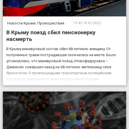
Новости Крыма
,
Происшествия
19:42
18.02.2022
В Крыму поезд сбил пенсионерку
насмерть
В Крыму маневровый состав сбил 68-летнюю женщину. От
полученных травм пострадавшая скончалась на месте. Было
установлено, что маневровый поезд «Новофедоровка –
Джанкой» совершил наезд на 68-летнюю жительницу села
Яркое поле. О произошедшем транспортным полицейским
рассказал дежурный по железнодорожной станции
«Кировская». «Женщина переходила через железнодорожные
пути в установленном для этого месте, но на сигналы,
подаваемые машинистом, […]