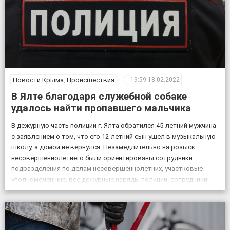
Новости Крыма
,
Происшествия
19:59
18.02.2022
В Ялте благодаря служебной собаке
удалось найти пропавшего мальчика
В дежурную часть полиции г. Ялта обратился 45-летний мужчина
с заявлением о том, что его 12-летний сын ушел в музыкальную
школу, а домой не вернулся. Незамедлительно на розыск
несовершеннолетнего были ориентированы сотрудники
подразделения по делам несовершеннолетних, участковые
уполномоченные, все дежурные наряды полиции, сотрудники
патрульной постовой службы, ГИБДД, уголовного розыска.
Также к поисковым мероприятиям привлекли кинолога […]