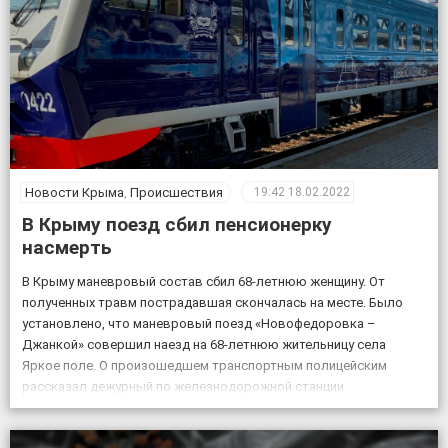
Новости Крыма
,
Происшествия
19:42
18.02.2022
В Крыму поезд сбил пенсионерку
насмерть
В Крыму маневровый состав сбил 68-летнюю женщину. От
полученных травм пострадавшая скончалась на месте. Было
установлено, что маневровый поезд «Новофедоровка –
Джанкой» совершил наезд на 68-летнюю жительницу села
Яркое поле. О произошедшем транспортным полицейским
рассказал дежурный по железнодорожной станции
«Кировская». «Женщина переходила через железнодорожные
пути в установленном для этого месте, но на сигналы,