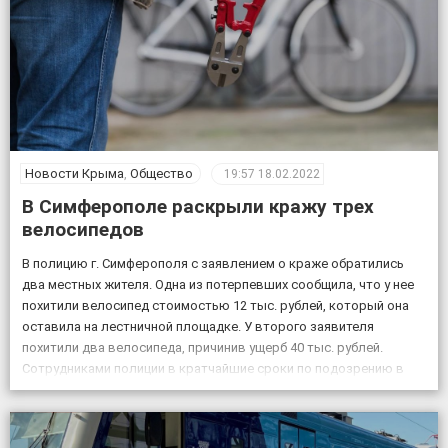
Новости Крыма
,
Общество
19:57
18.02.2022
В Симферополе раскрыли кражу трех
велосипедов
В полицию г. Симферополя с заявлением о краже обратились
два местных жителя. Одна из потерпевших сообщила, что у нее
похитили велосипед стоимостью 12 тыс. рублей, который она
оставила на лестничной площадке. У второго заявителя
похитили два велосипеда, причинив ущерб 40 тыс. рублей.
Сотрудниками полиции в кратчайшие сроки по подозрению в
совершении данных преступлений задержаны двое […]