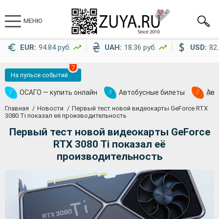
МЕНЮ
EUR:
94.84 руб.
UAH:
18.36 руб.
USD:
82.
7
На пульсе событий
#
ОСАГО — купить онлайн
#
Автобусные билеты
#
Ави
Главная
Новости
Первый тест новой видеокарты GeForce RTX
3080 Ti показал её производительность
Первый тест новой видеокарты GeForce
RTX 3080 Ti показал её
производительность