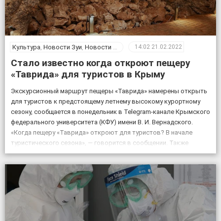
Культура
,
Новости Зуи
,
Новости Крыма
14:02
21.02.2022
Стало известно когда откроют пещеру
«Таврида» для туристов в Крыму
Экскурсионный маршрут пещеры «Таврида» намерены открыть
для туристов к предстоящему летнему высокому курортному
сезону, сообщается в понедельник в Telegram-канале Крымского
федерального университета (КФУ) имени В. И. Вернадского.
«Когда пещеру «Таврида» откроют для туристов? В начале
туристического сезона», — говорится в сообщении. Также
отмечается, что посещение «Тавриды» будет полностью
безопасным. За возможным движением грунтов и камней […]