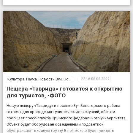
комплекса на базе пещеры Таврида, старшего преподавателя
Крымского федерального университета Геннадия Самохина. «На
протяжении […]
Культура
,
Наука
,
Новости Зуи
,
Новости Крыма
,
Общество
22:16
08.02.2022
Пещера «Таврида» готовится к открытию
для туристов, -ФОТО
Новую пещеру «Тавриду» в поселке Зуя Белогорского района
готовят для проведения туристических экскурсий, об этом
сообщает пресс-служба Крымского федерального университета.
Объект будет оборудован освещением и подсветкой,
обустраивают входную группу. В ней можно будет увидеть