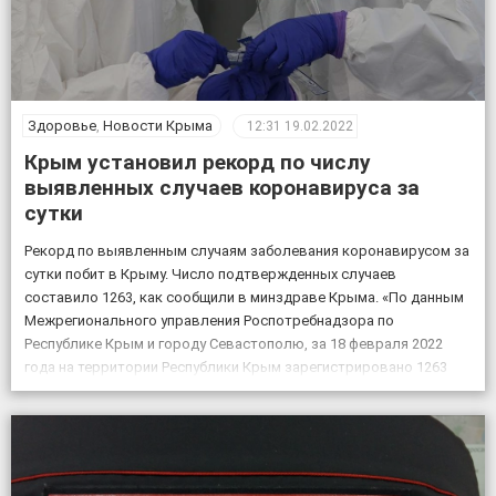
Здоровье
,
Новости Крыма
12:31
19.02.2022
Крым установил рекорд по числу
выявленных случаев коронавируса за
сутки
Рекорд по выявленным случаям заболевания коронавирусом за
сутки побит в Крыму. Число подтвержденных случаев
составило 1263, как сообщили в минздраве Крыма. «По данным
Межрегионального управления Роспотребнадзора по
Республике Крым и городу Севастополю, за 18 февраля 2022
года на территории Республики Крым зарегистрировано 1263
случая новой коронавирусной инфекции, всего выявлено 151605
положительных на COVID-19», – по […]