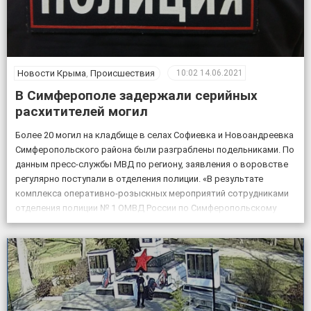
Новости Крыма
,
Происшествия
10:02
14.06.2021
В Симферополе задержали серийных
расхитителей могил
Более 20 могил на кладбище в селах Софиевка и Новоандреевка
Симферопольского района были разграблены подельниками. По
данным пресс-службы МВД по региону, заявления о воровстве
регулярно поступали в отделения полиции. «В результате
комплекса оперативно-розыскных мероприятий сотрудниками
отделения полиции № 1 ОМВД России по Симферопольскому
району были установлены два местных жителя, мужчина и
женщина, причастные к кражам». […]