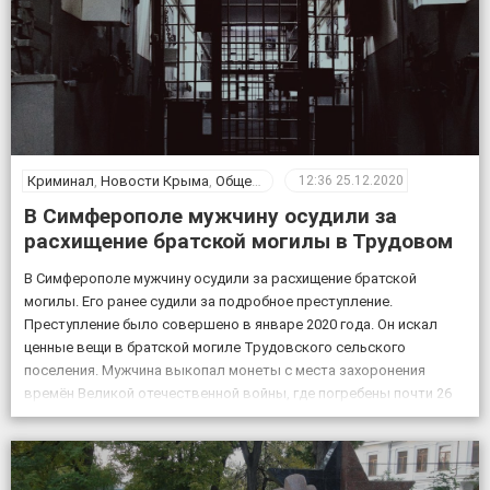
Криминал
,
Новости Крыма
,
Общество
12:36
25.12.2020
В Симферополе мужчину осудили за
расхищение братской могилы в Трудовом
В Симферополе мужчину осудили за расхищение братской
могилы. Его ранее судили за подробное преступление.
Преступление было совершено в январе 2020 года. Он искал
ценные вещи в братской могиле Трудовского сельского
поселения. Мужчина выкопал монеты с места захоронения
времён Великой отечественной войны, где погребены почти 26
тысяч мирных жителей и военных. «Подсудимый был застигнут
на месте […]