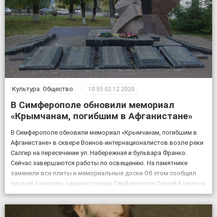
Культура
,
Общество
10:55
02.12.2020
В Симферополе обновили мемориал
«Крымчанам, погибшим в Афганистане»
В Симферополе обновили мемориал «Крымчанам, погибшим в
Афганистане» в сквере Воинов-интернационалистов возле реки
Салгир на пересечении ул. Набережная и бульвара Франко.
Сейчас завершаются работы по освещению. На памятнике
заменили все плиты и мемориальные доски Об этом сообщил
первый замглавы администрации Симферополя Сергей Бажан на
своей странице в Facebook