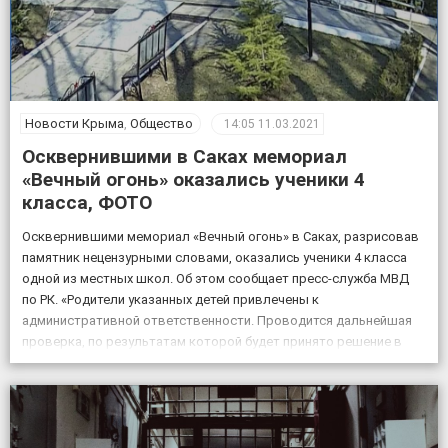
Новости Крыма
,
Общество
14:05
11.03.2021
Осквернившими в Саках мемориал
«Вечный огонь» оказались ученики 4
класса, ФОТО
Осквернившими мемориал «Вечный огонь» в Саках, разрисовав
памятник нецензурными словами, оказались ученики 4 класса
одной из местных школ. Об этом сообщает пресс-служба МВД
по РК. «Родители указанных детей привлечены к
административной ответственности. Проводится дальнейшая
проверка, по результатам которой будет принято решение в
соответствии с законодательством», – сообщили в пресс-
службе. Источник информации и фотографий: Крым-24