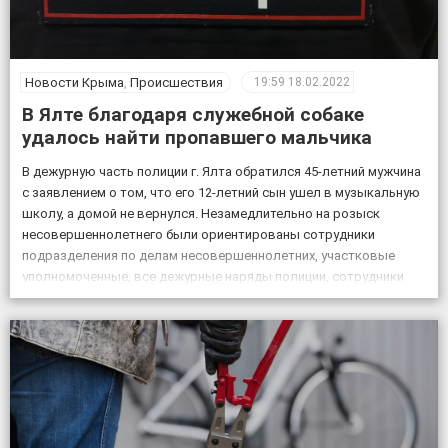
Новости Крыма
,
Происшествия
19:59
18.02.2022
В Ялте благодаря служебной собаке
удалось найти пропавшего мальчика
В дежурную часть полиции г. Ялта обратился 45-летний мужчина
с заявлением о том, что его 12-летний сын ушел в музыкальную
школу, а домой не вернулся. Незамедлительно на розыск
несовершеннолетнего были ориентированы сотрудники
подразделения по делам несовершеннолетних, участковые
уполномоченные, все дежурные наряды полиции, сотрудники
патрульной постовой службы, ГИБДД, уголовного розыска.
Также к поисковым мероприятиям привлекли кинолога […]