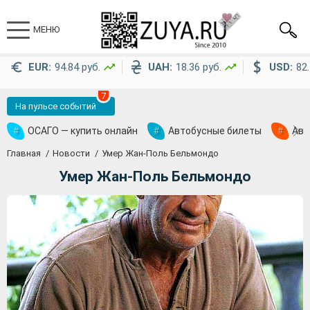
МЕНЮ
EUR:
94.84 руб.
UAH:
18.36 руб.
USD:
82.
7
На пульсе событий
#
ОСАГО — купить онлайн
#
Автобусные билеты
#
Ави
Главная
Новости
Умер Жан-Поль Бельмондо
Умер Жан-Поль Бельмондо