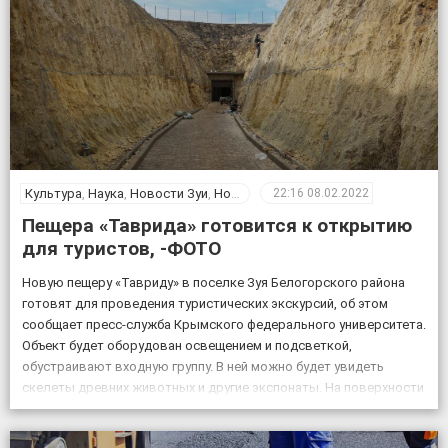
Культура
,
Наука
,
Новости Зуи
,
Новости Крыма
,
Общество
22:16
08.02.2022
Пещера «Таврида» готовится к открытию
для туристов, -ФОТО
Новую пещеру «Тавриду» в поселке Зуя Белогорского района
готовят для проведения туристических экскурсий, об этом
сообщает пресс-служба Крымского федерального университета.
Объект будет оборудован освещением и подсветкой,
обустраивают входную группу. В ней можно будет увидеть
скелеты древних животных и другие экспонаты. На поверхности
возле пещеры появится музей и ландшафтный парк. Фото:
пресс-служба КФУ Дата открытия уникального […]