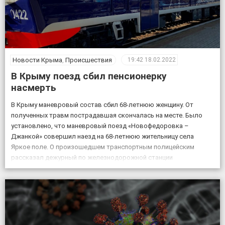
Новости Крыма
,
Происшествия
19:42
18.02.2022
В Крыму поезд сбил пенсионерку
насмерть
В Крыму маневровый состав сбил 68-летнюю женщину. От
полученных травм пострадавшая скончалась на месте. Было
установлено, что маневровый поезд «Новофедоровка –
Джанкой» совершил наезд на 68-летнюю жительницу села
Яркое поле. О произошедшем транспортным полицейским
рассказал дежурный по железнодорожной станции
«Кировская». «Женщина переходила через железнодорожные
пути в установленном для этого месте, но на сигналы,
подаваемые машинистом, […]