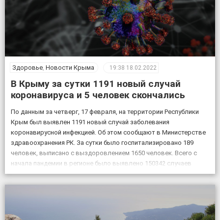
Здоровье
,
Новости Крыма
19:38
18.02.2022
В Крыму за сутки 1191 новый случай
коронавируса и 5 человек скончались
По данным за четверг, 17 февраля, на территории Республики
Крым был выявлен 1191 новый случай заболевания
коронавирусной инфекцией. Об этом сообщают в Министерстве
здравоохранения РК. За сутки было госпитализировано 189
человек, выписано с выздоровлением 1650 человек. Всего с
начала пандемии в регионе было выявлено 150342 случаев
заболевания коронавирусом, скончалось 4830 пациентов с
подтвержденным коронавирусом, в […]