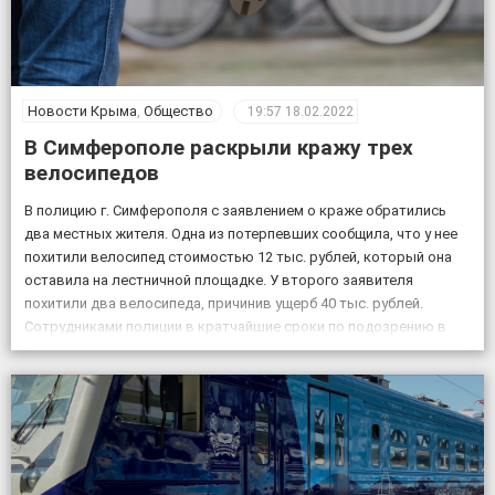
Новости Крыма
,
Общество
19:57
18.02.2022
В Симферополе раскрыли кражу трех
велосипедов
В полицию г. Симферополя с заявлением о краже обратились
два местных жителя. Одна из потерпевших сообщила, что у нее
похитили велосипед стоимостью 12 тыс. рублей, который она
оставила на лестничной площадке. У второго заявителя
похитили два велосипеда, причинив ущерб 40 тыс. рублей.
Сотрудниками полиции в кратчайшие сроки по подозрению в
совершении данных преступлений задержаны двое […]