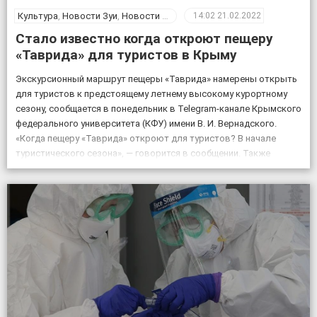
Культура
,
Новости Зуи
,
Новости Крыма
14:02
21.02.2022
Стало известно когда откроют пещеру
«Таврида» для туристов в Крыму
Экскурсионный маршрут пещеры «Таврида» намерены открыть
для туристов к предстоящему летнему высокому курортному
сезону, сообщается в понедельник в Telegram-канале Крымского
федерального университета (КФУ) имени В. И. Вернадского.
«Когда пещеру «Таврида» откроют для туристов? В начале
туристического сезона», — говорится в сообщении. Также
отмечается, что посещение «Тавриды» будет полностью
безопасным. За возможным движением грунтов и камней […]