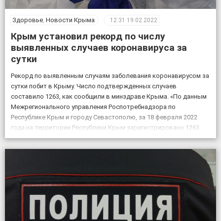
Здоровье
,
Новости Крыма
12:31
19.02.2022
Крым установил рекорд по числу
выявленных случаев коронавируса за
сутки
Рекорд по выявленным случаям заболевания коронавирусом за
сутки побит в Крыму. Число подтвержденных случаев
составило 1263, как сообщили в минздраве Крыма. «По данным
Межрегионального управления Роспотребнадзора по
Республике Крым и городу Севастополю, за 18 февраля 2022
года на территории Республики Крым зарегистрировано 1263
случая новой коронавирусной инфекции, всего выявлено 151605
положительных на COVID-19», – по […]