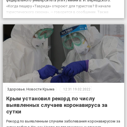
федерального университета (КФУ) имени В. И. Вернадского.
«Когда пещеру «Таврида» откроют для туристов? В начале
туристического сезона», — говорится в сообщении. Также
отмечается, что посещение «Тавриды» будет полностью
безопасным. За возможным движением грунтов и камней […]
Здоровье
,
Новости Крыма
12:31
19.02.2022
Крым установил рекорд по числу
выявленных случаев коронавируса за
сутки
Рекорд по выявленным случаям заболевания коронавирусом за