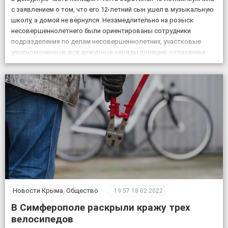
с заявлением о том, что его 12-летний сын ушел в музыкальную
школу, а домой не вернулся. Незамедлительно на розыск
несовершеннолетнего были ориентированы сотрудники
подразделения по делам несовершеннолетних, участковые
уполномоченные, все дежурные наряды полиции, сотрудники
патрульной постовой службы, ГИБДД, уголовного розыска.
Также к поисковым мероприятиям привлекли кинолога […]
Новости Крыма
,
Общество
19:57
18.02.2022
В Симферополе раскрыли кражу трех
велосипедов