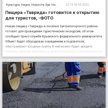
Культура
,
Наука
,
Новости Зуи
,
Новости Крыма
,
Общество
22:16
08.02.2022
Пещера «Таврида» готовится к открытию
для туристов, -ФОТО
Новую пещеру «Тавриду» в поселке Зуя Белогорского района
готовят для проведения туристических экскурсий, об этом
сообщает пресс-служба Крымского федерального университета.
Объект будет оборудован освещением и подсветкой,
обустраивают входную группу. В ней можно будет увидеть
скелеты древних животных и другие экспонаты. На поверхности
возле пещеры появится музей и ландшафтный парк. Фото:
пресс-служба КФУ Дата открытия уникального […]