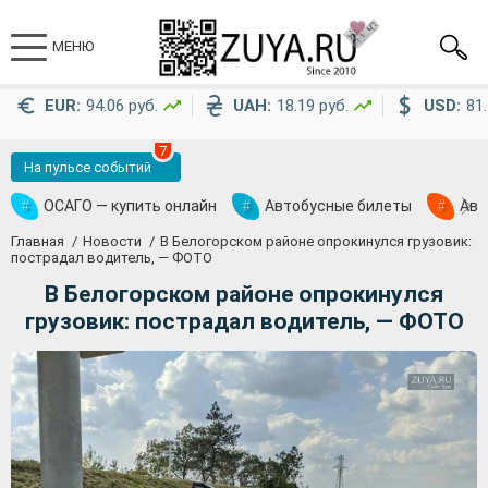
МЕНЮ
EUR:
94.06 руб.
UAH:
18.19 руб.
USD:
81.
7
На пульсе событий
#
ОСАГО — купить онлайн
#
Автобусные билеты
#
Ави
Главная
Новости
В Белогорском районе опрокинулся грузовик:
пострадал водитель, — ФОТО
В Белогорском районе опрокинулся
грузовик: пострадал водитель, — ФОТО