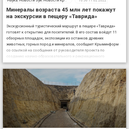
Наука
,
Новости Зуи
,
Новости Крыма
10:56
11.02.2022
Минералы возраста 45 млн лет покажут
на экскурсии в пещеру «Таврида»
Экскурсионный туристический маршрут в пещере «Таврида»
готовят к открытию для посетителей. В его состав войдут 11
обзорных площадок, экспозиции из останков древних
животных, горных пород и минералов, сообщает Крыминформ
со ссылкой на сообщения от руководителя проекта по
созданию научно-образовательного и рекреационного
комплекса на базе пещеры Таврида, старшего преподавателя
Крымского федерального университета Геннадия Самохина. «На
протяжении […]