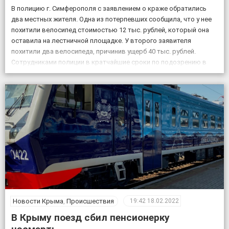
В полицию г. Симферополя с заявлением о краже обратились
два местных жителя. Одна из потерпевших сообщила, что у нее
похитили велосипед стоимостью 12 тыс. рублей, который она
оставила на лестничной площадке. У второго заявителя
похитили два велосипеда, причинив ущерб 40 тыс. рублей.
Сотрудниками полиции в кратчайшие сроки по подозрению в
совершении данных преступлений задержаны двое […]
Новости Крыма
,
Происшествия
19:42
18.02.2022
В Крыму поезд сбил пенсионерку