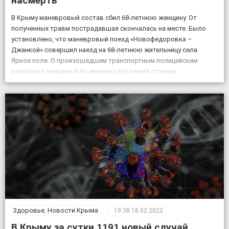
насмерть
В Крыму маневровый состав сбил 68-летнюю женщину. От
полученных травм пострадавшая скончалась на месте. Было
установлено, что маневровый поезд «Новофедоровка –
Джанкой» совершил наезд на 68-летнюю жительницу села
Яркое поле. О произошедшем транспортным полицейским
рассказал дежурный по железнодорожной станции
«Кировская». «Женщина переходила через железнодорожные
пути в установленном для этого месте, но на сигналы,
подаваемые машинистом, […]
Здоровье
,
Новости Крыма
19:38
18.02.2022
В Крыму за сутки 1191 новый случай