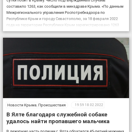
сутки побит в Крыму. Число подтвержденных случаев
составило 1263, как сообщили в минздраве Крыма. «По данным
Межрегионального управления Роспотребнадзора по
Республике Крым и городу Севастополю, за 18 февраля 2022
года на территории Республики Крым зарегистрировано 1263
случая новой коронавирусной инфекции, всего выявлено 151605
положительных на COVID-19», – по […]
Новости Крыма
,
Происшествия
19:59
18.02.2022
В Ялте благодаря служебной собаке
удалось найти пропавшего мальчика
В дежурную часть полиции г. Ялта обратился 45-летний мужчина