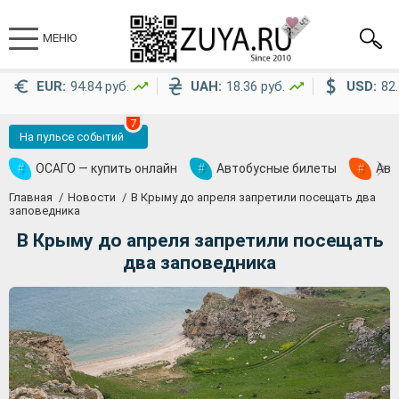
МЕНЮ
EUR:
94.84 руб.
UAH:
18.36 руб.
USD:
82.
7
На пульсе событий
#
ОСАГО — купить онлайн
#
Автобусные билеты
#
Ави
Главная
Новости
В Крыму до апреля запретили посещать два
заповедника
В Крыму до апреля запретили посещать
два заповедника