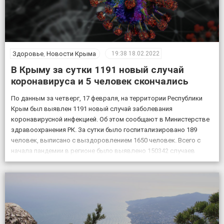
Здоровье
,
Новости Крыма
19:38
18.02.2022
В Крыму за сутки 1191 новый случай
коронавируса и 5 человек скончались
По данным за четверг, 17 февраля, на территории Республики
Крым был выявлен 1191 новый случай заболевания
коронавирусной инфекцией. Об этом сообщают в Министерстве
здравоохранения РК. За сутки было госпитализировано 189
человек, выписано с выздоровлением 1650 человек. Всего с
начала пандемии в регионе было выявлено 150342 случаев
заболевания коронавирусом, скончалось 4830 пациентов с
подтвержденным коронавирусом, в […]