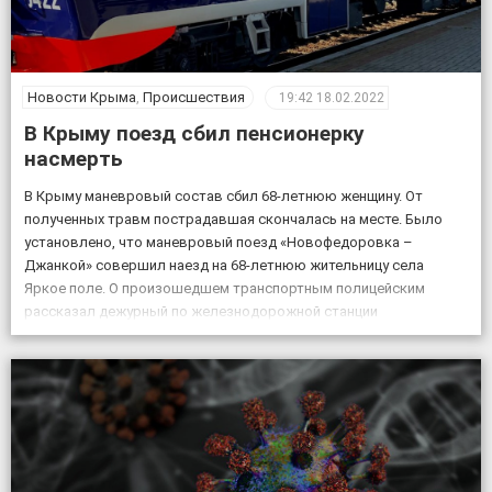
Новости Крыма
,
Происшествия
19:42
18.02.2022
В Крыму поезд сбил пенсионерку
насмерть
В Крыму маневровый состав сбил 68-летнюю женщину. От
полученных травм пострадавшая скончалась на месте. Было
установлено, что маневровый поезд «Новофедоровка –
Джанкой» совершил наезд на 68-летнюю жительницу села
Яркое поле. О произошедшем транспортным полицейским
рассказал дежурный по железнодорожной станции
«Кировская». «Женщина переходила через железнодорожные
пути в установленном для этого месте, но на сигналы,
подаваемые машинистом, […]