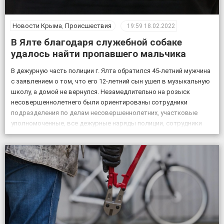
Новости Крыма
,
Происшествия
19:59
18.02.2022
В Ялте благодаря служебной собаке
удалось найти пропавшего мальчика
В дежурную часть полиции г. Ялта обратился 45-летний мужчина
с заявлением о том, что его 12-летний сын ушел в музыкальную
школу, а домой не вернулся. Незамедлительно на розыск
несовершеннолетнего были ориентированы сотрудники
подразделения по делам несовершеннолетних, участковые
уполномоченные, все дежурные наряды полиции, сотрудники
патрульной постовой службы, ГИБДД, уголовного розыска.
Также к поисковым мероприятиям привлекли кинолога […]