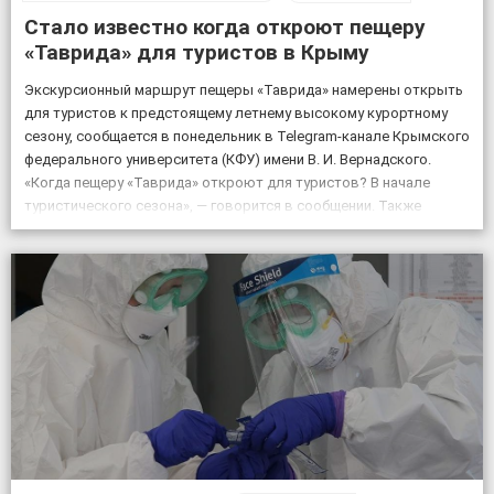
Стало известно когда откроют пещеру
«Таврида» для туристов в Крыму
Экскурсионный маршрут пещеры «Таврида» намерены открыть
для туристов к предстоящему летнему высокому курортному
сезону, сообщается в понедельник в Telegram-канале Крымского
федерального университета (КФУ) имени В. И. Вернадского.
«Когда пещеру «Таврида» откроют для туристов? В начале
туристического сезона», — говорится в сообщении. Также
отмечается, что посещение «Тавриды» будет полностью
безопасным. За возможным движением грунтов и камней […]