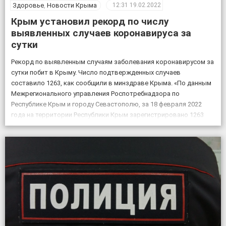
Здоровье
,
Новости Крыма
12:31
19.02.2022
Крым установил рекорд по числу
выявленных случаев коронавируса за
сутки
Рекорд по выявленным случаям заболевания коронавирусом за
сутки побит в Крыму. Число подтвержденных случаев
составило 1263, как сообщили в минздраве Крыма. «По данным
Межрегионального управления Роспотребнадзора по
Республике Крым и городу Севастополю, за 18 февраля 2022
года на территории Республики Крым зарегистрировано 1263
случая новой коронавирусной инфекции, всего выявлено 151605
положительных на COVID-19», – по […]