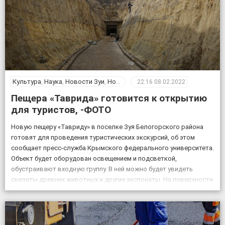
Культура
,
Наука
,
Новости Зуи
,
Новости Крыма
,
Общество
22:16
08.02.2022
Пещера «Таврида» готовится к открытию
для туристов, -ФОТО
Новую пещеру «Тавриду» в поселке Зуя Белогорского района
готовят для проведения туристических экскурсий, об этом
сообщает пресс-служба Крымского федерального университета.
Объект будет оборудован освещением и подсветкой,
обустраивают входную группу. В ней можно будет увидеть
скелеты древних животных и другие экспонаты. На поверхности
возле пещеры появится музей и ландшафтный парк. Фото:
пресс-служба КФУ Дата открытия уникального […]