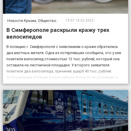
Новости Крыма
,
Общество
19:57
18.02.2022
В Симферополе раскрыли кражу трех
велосипедов
В полицию г. Симферополя с заявлением о краже обратились
два местных жителя. Одна из потерпевших сообщила, что у нее
похитили велосипед стоимостью 12 тыс. рублей, который она
оставила на лестничной площадке. У второго заявителя
похитили два велосипеда, причинив ущерб 40 тыс. рублей.
Сотрудниками полиции в кратчайшие сроки по подозрению в
совершении данных преступлений задержаны двое […]