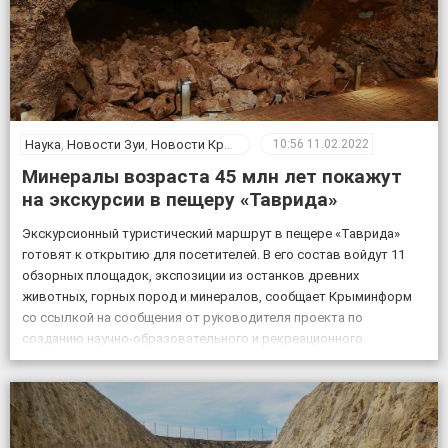
Наука
,
Новости Зуи
,
Новости Крыма
10:56
11.02.2022
Минералы возраста 45 млн лет покажут
на экскурсии в пещеру «Таврида»
Экскурсионный туристический маршрут в пещере «Таврида»
готовят к открытию для посетителей. В его состав войдут 11
обзорных площадок, экспозиции из останков древних
животных, горных пород и минералов, сообщает Крыминформ
со ссылкой на сообщения от руководителя проекта по
созданию научно-образовательного и рекреационного
комплекса на базе пещеры Таврида, старшего преподавателя
Крымского федерального университета Геннадия Самохина. «На
протяжении […]