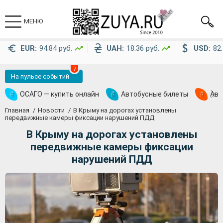
МЕНЮ
EUR:
94.84 руб.
UAH:
18.36 руб.
USD:
82.
7
На пульсе событий
#
ОСАГО — купить онлайн
#
Автобусные билеты
#
Ави
Главная
Новости
В Крыму на дорогах установлены
передвижные камеры фиксации нарушений ПДД
В Крыму на дорогах установлены
передвижные камеры фиксации
нарушений ПДД