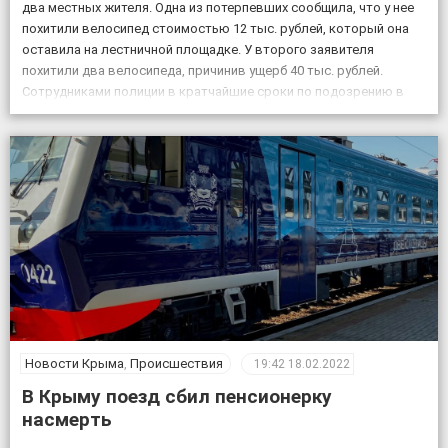
два местных жителя. Одна из потерпевших сообщила, что у нее
похитили велосипед стоимостью 12 тыс. рублей, который она
оставила на лестничной площадке. У второго заявителя
похитили два велосипеда, причинив ущерб 40 тыс. рублей.
Сотрудниками полиции в кратчайшие сроки по подозрению в
совершении данных преступлений задержаны двое […]
Новости Крыма
,
Происшествия
19:42
18.02.2022
В Крыму поезд сбил пенсионерку
насмерть