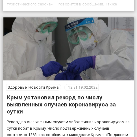
туристического сезона», — говорится в сообщении. Также
отмечается, что посещение «Тавриды» будет полностью
безопасным. За возможным движением грунтов и камней […]
Здоровье
,
Новости Крыма
12:31
19.02.2022
Крым установил рекорд по числу
выявленных случаев коронавируса за
сутки
Рекорд по выявленным случаям заболевания коронавирусом за
сутки побит в Крыму. Число подтвержденных случаев
составило 1263, как сообщили в минздраве Крыма. «По данным