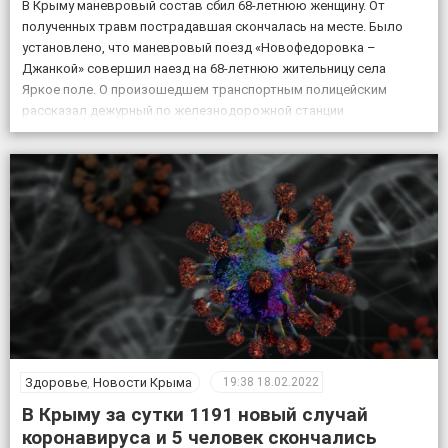
В Крыму маневровый состав сбил 68-летнюю женщину. От
полученных травм пострадавшая скончалась на месте. Было
установлено, что маневровый поезд «Новофедоровка –
Джанкой» совершил наезд на 68-летнюю жительницу села
Яркое поле. О произошедшем транспортным полицейским
рассказал дежурный по железнодорожной станции
«Кировская». «Женщина переходила через железнодорожные
пути в установленном для этого месте, но на сигналы,
подаваемые машинистом, […]
Здоровье
,
Новости Крыма
19:38
18.02.2022
В Крыму за сутки 1191 новый случай
коронавируса и 5 человек скончались