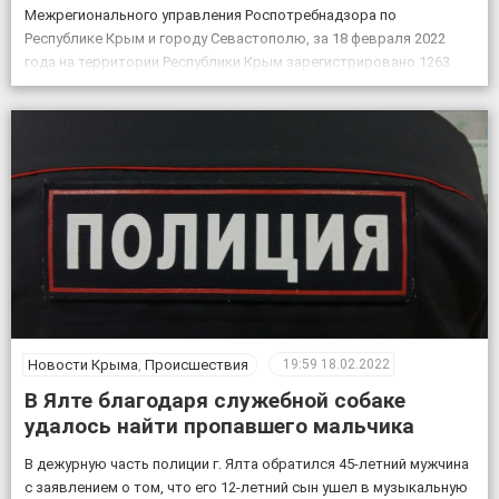
Межрегионального управления Роспотребнадзора по
Республике Крым и городу Севастополю, за 18 февраля 2022
года на территории Республики Крым зарегистрировано 1263
случая новой коронавирусной инфекции, всего выявлено 151605
положительных на COVID-19», – по […]
Новости Крыма
,
Происшествия
19:59
18.02.2022
В Ялте благодаря служебной собаке
удалось найти пропавшего мальчика
В дежурную часть полиции г. Ялта обратился 45-летний мужчина
с заявлением о том, что его 12-летний сын ушел в музыкальную