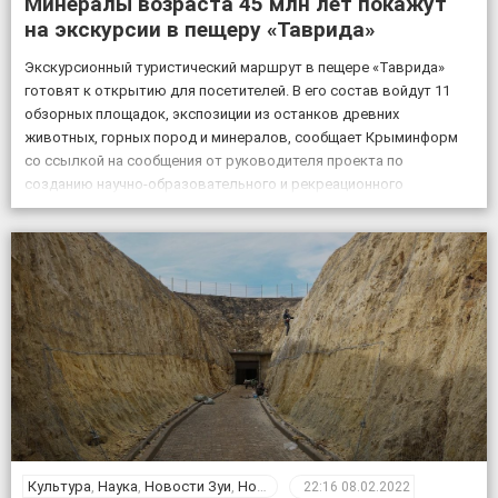
Минералы возраста 45 млн лет покажут
на экскурсии в пещеру «Таврида»
Экскурсионный туристический маршрут в пещере «Таврида»
готовят к открытию для посетителей. В его состав войдут 11
обзорных площадок, экспозиции из останков древних
животных, горных пород и минералов, сообщает Крыминформ
со ссылкой на сообщения от руководителя проекта по
созданию научно-образовательного и рекреационного
комплекса на базе пещеры Таврида, старшего преподавателя
Крымского федерального университета Геннадия Самохина. «На
протяжении […]
Культура
,
Наука
,
Новости Зуи
,
Новости Крыма
,
Общество
22:16
08.02.2022