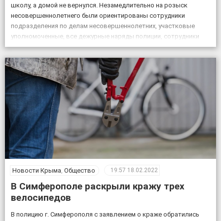
школу, а домой не вернулся. Незамедлительно на розыск
несовершеннолетнего были ориентированы сотрудники
подразделения по делам несовершеннолетних, участковые
уполномоченные, все дежурные наряды полиции, сотрудники
патрульной постовой службы, ГИБДД, уголовного розыска.
Также к поисковым мероприятиям привлекли кинолога […]
Новости Крыма
,
Общество
19:57
18.02.2022
В Симферополе раскрыли кражу трех
велосипедов
В полицию г. Симферополя с заявлением о краже обратились