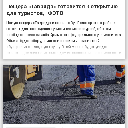
Пещера «Таврида» готовится к открытию
для туристов, -ФОТО
Новую пещеру «Тавриду» в поселке Зуя Белогорского района
готовят для проведения туристических экскурсий, об этом
сообщает пресс-служба Крымского федерального университета.
Объект будет оборудован освещением и подсветкой,
обустраивают входную группу. В ней можно будет увидеть
скелеты древних животных и другие экспонаты. На поверхности
возле пещеры появится музей и ландшафтный парк. Фото:
пресс-служба КФУ Дата открытия уникального […]