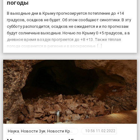
погоды
В выходные дни в Крыму прогнозируется потепление до +14
градусов, осадков не будет. Об этом сообщают синоптики. В эту
субботу распогодится, осадков не ожидается и и по прогнозам
будут солничные выходные. Ночью по Крыму 0 +5 градусов, а в
дневное время воздух прогреется до +8 +13. Также тёплая
погода сохранится в регионе и в воскресенье. […]
Наука
,
Новости Зуи
,
Новости Крыма
10:56
11.02.2022