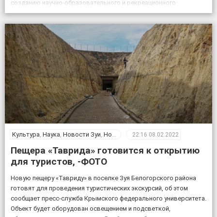
созданию научно-образовательного и рекреационного
комплекса на базе пещеры Таврида, старшего преподавателя
Крымского федерального университета Геннадия Самохина. «На
протяжении […]
Культура
,
Наука
,
Новости Зуи
,
Новости Крыма
,
Общество
22:16
08.02.2022
Пещера «Таврида» готовится к открытию
для туристов, -ФОТО
Новую пещеру «Тавриду» в поселке Зуя Белогорского района
готовят для проведения туристических экскурсий, об этом
сообщает пресс-служба Крымского федерального университета.
Объект будет оборудован освещением и подсветкой,