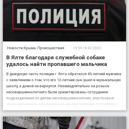
Новости Крыма
,
Происшествия
19:59
18.02.2022
В Ялте благодаря служебной собаке
удалось найти пропавшего мальчика
В дежурную часть полиции г. Ялта обратился 45-летний мужчина
с заявлением о том, что его 12-летний сын ушел в музыкальную
школу, а домой не вернулся. Незамедлительно на розыск
несовершеннолетнего были ориентированы сотрудники
подразделения по делам несовершеннолетних, участковые
уполномоченные, все дежурные наряды полиции, сотрудники
патрульной постовой службы, ГИБДД, уголовного розыска.
Также к поисковым мероприятиям привлекли кинолога […]