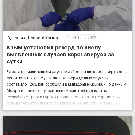
Здоровье
,
Новости Крыма
12:31
19.02.2022
Крым установил рекорд по числу
выявленных случаев коронавируса за
сутки
Рекорд по выявленным случаям заболевания коронавирусом за
сутки побит в Крыму. Число подтвержденных случаев
составило 1263, как сообщили в минздраве Крыма. «По данным
Межрегионального управления Роспотребнадзора по
Республике Крым и городу Севастополю, за 18 февраля 2022
года на территории Республики Крым зарегистрировано 1263
случая новой коронавирусной инфекции, всего выявлено 151605
положительных на COVID-19», – по […]