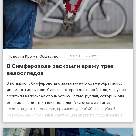
Новости Крыма
,
Общество
19:57
18.02.2022
В Симферополе раскрыли кражу трех
велосипедов
В полицию г. Симферополя с заявлением о краже обратились
два местных жителя. Одна из потерпевших сообщила, что у нее
похитили велосипед стоимостью 12 тыс. рублей, который она
оставила на лестничной площадке. У второго заявителя
похитили два велосипеда, причинив ущерб 40 тыс. рублей.
Сотрудниками полиции в кратчайшие сроки по подозрению в
совершении данных преступлений задержаны двое […]