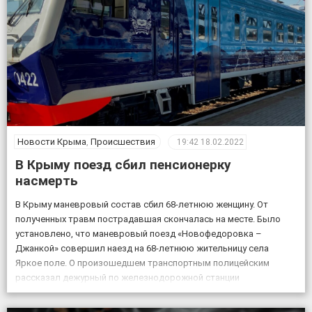
Новости Крыма
,
Происшествия
19:42
18.02.2022
В Крыму поезд сбил пенсионерку
насмерть
В Крыму маневровый состав сбил 68-летнюю женщину. От
полученных травм пострадавшая скончалась на месте. Было
установлено, что маневровый поезд «Новофедоровка –
Джанкой» совершил наезд на 68-летнюю жительницу села
Яркое поле. О произошедшем транспортным полицейским
рассказал дежурный по железнодорожной станции
«Кировская». «Женщина переходила через железнодорожные
пути в установленном для этого месте, но на сигналы,