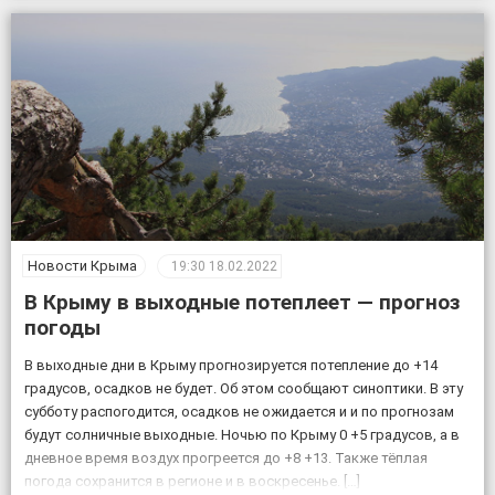
подтвержденным коронавирусом, в […]
Новости Крыма
19:30
18.02.2022
В Крыму в выходные потеплеет — прогноз
погоды
В выходные дни в Крыму прогнозируется потепление до +14
градусов, осадков не будет. Об этом сообщают синоптики. В эту
субботу распогодится, осадков не ожидается и и по прогнозам
будут солничные выходные. Ночью по Крыму 0 +5 градусов, а в
дневное время воздух прогреется до +8 +13. Также тёплая
погода сохранится в регионе и в воскресенье. […]