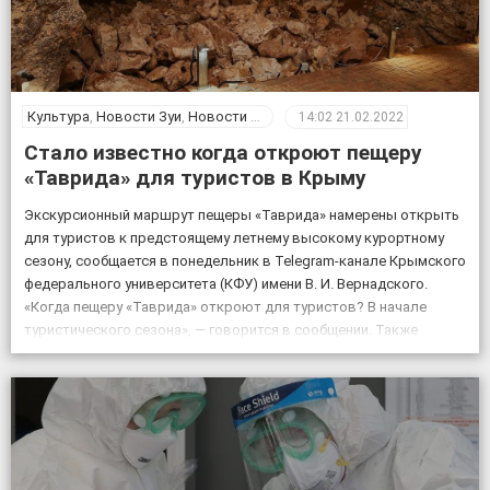
Культура
,
Новости Зуи
,
Новости Крыма
14:02
21.02.2022
Стало известно когда откроют пещеру
«Таврида» для туристов в Крыму
Экскурсионный маршрут пещеры «Таврида» намерены открыть
для туристов к предстоящему летнему высокому курортному
сезону, сообщается в понедельник в Telegram-канале Крымского
федерального университета (КФУ) имени В. И. Вернадского.
«Когда пещеру «Таврида» откроют для туристов? В начале
туристического сезона», — говорится в сообщении. Также
отмечается, что посещение «Тавриды» будет полностью
безопасным. За возможным движением грунтов и камней […]