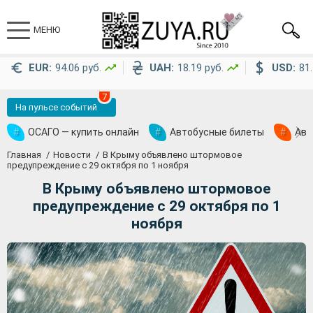
МЕНЮ
EUR:
94.06 руб.
UAH:
18.19 руб.
USD:
81.
7
На пульсе событий
#
ОСАГО — купить онлайн
#
Автобусные билеты
#
Ави
Главная
Новости
В Крыму объявлено штормовое
предупреждение с 29 октября по 1 ноября
В Крыму объявлено штормовое
предупреждение с 29 октября по 1
ноября