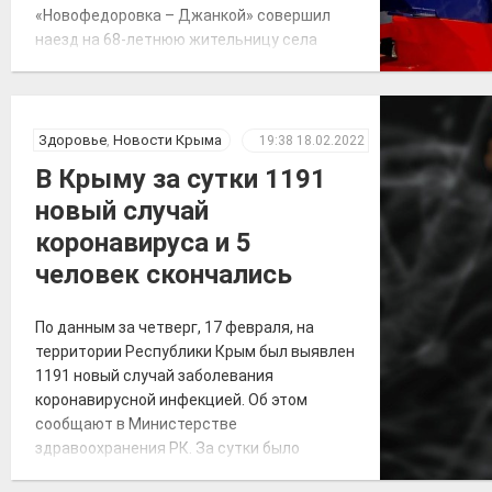
«Новофедоровка – Джанкой» совершил
наезд на 68-летнюю жительницу села
Яркое поле. О произошедшем
транспортным полицейским рассказал
дежурный по железнодорожной станции
«Кировская». «Женщина переходила через
Здоровье
,
Новости Крыма
19:38
18.02.2022
железнодорожные пути в установленном
В Крыму за сутки 1191
для этого месте, но на сигналы,
новый случай
подаваемые машинистом, […]
коронавируса и 5
человек скончались
По данным за четверг, 17 февраля, на
территории Республики Крым был выявлен
1191 новый случай заболевания
коронавирусной инфекцией. Об этом
сообщают в Министерстве
здравоохранения РК. За сутки было
госпитализировано 189 человек, выписано