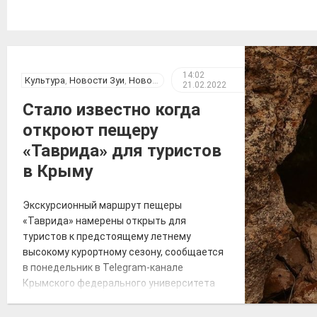
14:02
Культура
,
Новости Зуи
,
Новости Крыма
21.02.2022
Стало известно когда
откроют пещеру
«Таврида» для туристов
в Крыму
Экскурсионный маршрут пещеры
«Таврида» намерены открыть для
туристов к предстоящему летнему
высокому курортному сезону, сообщается
в понедельник в Telegram-канале
Крымского федерального университета
(КФУ) имени В. И. Вернадского. «Когда
пещеру «Таврида» откроют для туристов?