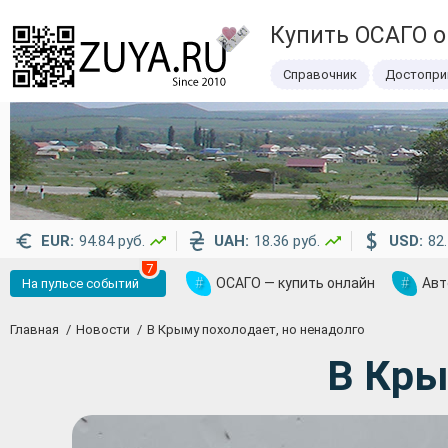
Купить ОСАГО 
Справочник
Достопри
EUR:
94.84 руб.
UAH:
18.36 руб.
USD:
82.
7
#
ОСАГО — купить онлайн
#
Авт
На пульсе событий
Главная
Новости
В Крыму похолодает, но ненадолго
В Кры