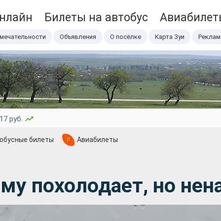
онлайн
Билеты на автобус
Авиабилет
мечательности
Объявления
О посёлке
Карта Зуи
Реклам
17 руб.
обусные билеты
#
Авиабилеты
му похолодает, но нен