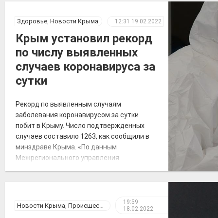
В начале туристического сезона», —
говорится в сообщении. Также
Здоровье
,
Новости Крыма
12:31
19.02.2022
отмечается, что посещение «Тавриды»
Крым установил рекорд
будет полностью безопасным. За
по числу выявленных
возможным движением грунтов и камней
[…]
случаев коронавируса за
сутки
Рекорд по выявленным случаям
заболевания коронавирусом за сутки
побит в Крыму. Число подтвержденных
случаев составило 1263, как сообщили в
минздраве Крыма. «По данным
Межрегионального управления
Роспотребнадзора по Республике Крым и
городу Севастополю, за 18 февраля 2022
года на территории Республики Крым
зарегистрировано 1263 случая новой
19:59
Новости Крыма
,
Происшествия
18.02.2022
коронавирусной инфекции, всего