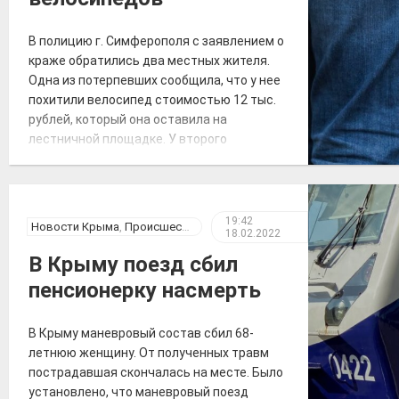
В полицию г. Симферополя с заявлением о
краже обратились два местных жителя.
Одна из потерпевших сообщила, что у нее
похитили велосипед стоимостью 12 тыс.
рублей, который она оставила на
лестничной площадке. У второго
заявителя похитили два велосипеда,
причинив ущерб 40 тыс. рублей.
Сотрудниками полиции в кратчайшие
сроки по подозрению в совершении
19:42
Новости Крыма
,
Происшествия
18.02.2022
данных преступлений задержаны двое […]
В Крыму поезд сбил
пенсионерку насмерть
В Крыму маневровый состав сбил 68-
летнюю женщину. От полученных травм
пострадавшая скончалась на месте. Было
установлено, что маневровый поезд