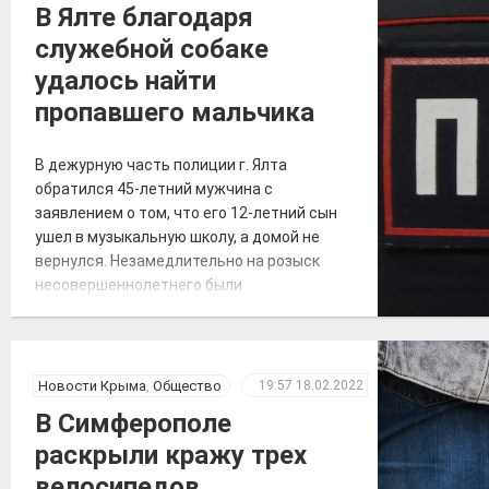
выявлено 151605 положительных на
В Ялте благодаря
COVID-19», – по […]
служебной собаке
удалось найти
пропавшего мальчика
В дежурную часть полиции г. Ялта
обратился 45-летний мужчина с
заявлением о том, что его 12-летний сын
ушел в музыкальную школу, а домой не
вернулся. Незамедлительно на розыск
несовершеннолетнего были
ориентированы сотрудники
подразделения по делам
несовершеннолетних, участковые
уполномоченные, все дежурные наряды
Новости Крыма
,
Общество
19:57
18.02.2022
полиции, сотрудники патрульной постовой
В Симферополе
службы, ГИБДД, уголовного розыска.
раскрыли кражу трех
Также к поисковым мероприятиям
привлекли кинолога […]
велосипедов