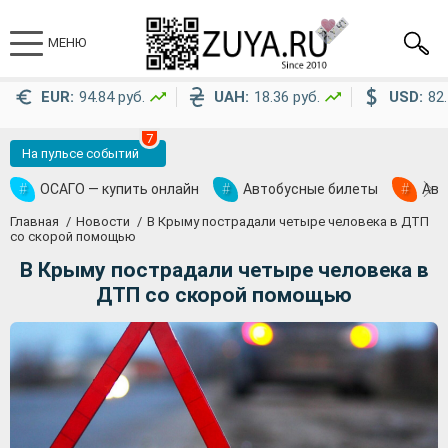
МЕНЮ
EUR:
94.84 руб.
UAH:
18.36 руб.
USD:
82.
7
На пульсе событий
#
ОСАГО — купить онлайн
#
Автобусные билеты
#
Ави
Главная
Новости
В Крыму пострадали четыре человека в ДТП
со скорой помощью
В Крыму пострадали четыре человека в
ДТП со скорой помощью