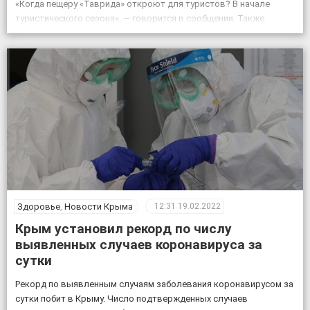
«Когда пещеру «Таврида» откроют для туристов? В начале
туристического сезона», — говорится в сообщении. Также
отмечается, что посещение «Тавриды» будет полностью
безопасным. За возможным движением грунтов и камней […]
Здоровье
,
Новости Крыма
12:31
19.02.2022
Крым установил рекорд по числу
выявленных случаев коронавируса за
сутки
Рекорд по выявленным случаям заболевания коронавирусом за
сутки побит в Крыму. Число подтвержденных случаев