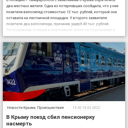
два местных жителя. Одна из потерпевших сообщила, что у нее
похитили велосипед стоимостью 12 тыс. рублей, который она
оставила на лестничной площадке. У второго заявителя
похитили два велосипеда, причинив ущерб 40 тыс. рублей.
Сотрудниками полиции в кратчайшие сроки по подозрению в
совершении данных преступлений задержаны двое […]
Новости Крыма
,
Происшествия
19:42
18.02.2022
В Крыму поезд сбил пенсионерку
насмерть