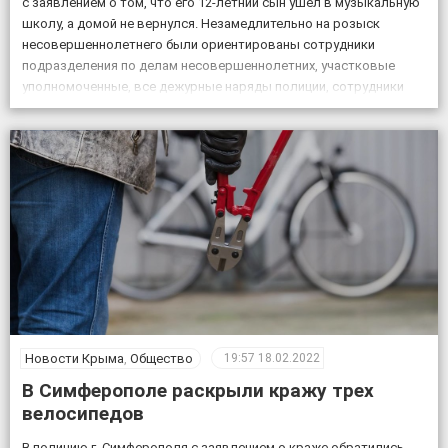
с заявлением о том, что его 12-летний сын ушел в музыкальную
школу, а домой не вернулся. Незамедлительно на розыск
несовершеннолетнего были ориентированы сотрудники
подразделения по делам несовершеннолетних, участковые
уполномоченные, все дежурные наряды полиции, сотрудники
патрульной постовой службы, ГИБДД, уголовного розыска.
Также к поисковым мероприятиям привлекли кинолога […]
Новости Крыма
,
Общество
19:57
18.02.2022
В Симферополе раскрыли кражу трех
велосипедов
В полицию г. Симферополя с заявлением о краже обратились