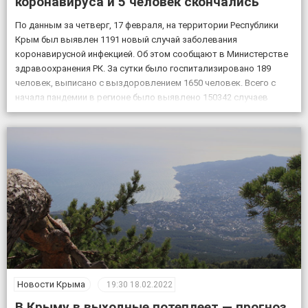
коронавируса и 5 человек скончались
По данным за четверг, 17 февраля, на территории Республики
Крым был выявлен 1191 новый случай заболевания
коронавирусной инфекцией. Об этом сообщают в Министерстве
здравоохранения РК. За сутки было госпитализировано 189
человек, выписано с выздоровлением 1650 человек. Всего с
начала пандемии в регионе было выявлено 150342 случаев
заболевания коронавирусом, скончалось 4830 пациентов с
подтвержденным коронавирусом, в […]
Новости Крыма
19:30
18.02.2022
В Крыму в выходные потеплеет — прогноз