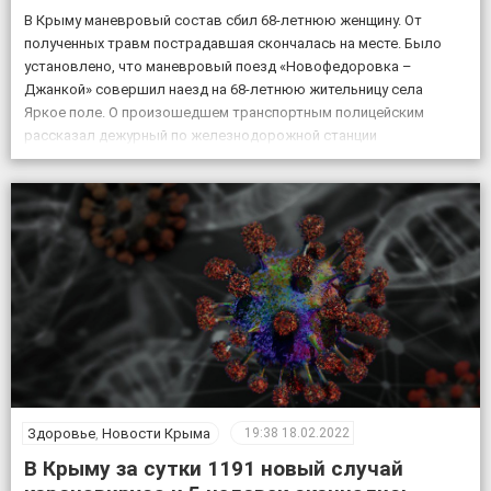
В Крыму маневровый состав сбил 68-летнюю женщину. От
полученных травм пострадавшая скончалась на месте. Было
установлено, что маневровый поезд «Новофедоровка –
Джанкой» совершил наезд на 68-летнюю жительницу села
Яркое поле. О произошедшем транспортным полицейским
рассказал дежурный по железнодорожной станции
«Кировская». «Женщина переходила через железнодорожные
пути в установленном для этого месте, но на сигналы,
подаваемые машинистом, […]
Здоровье
,
Новости Крыма
19:38
18.02.2022
В Крыму за сутки 1191 новый случай