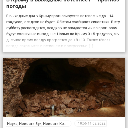
погоды
В выходные дни в Крыму прогнозируется потепление до +14
градусов, осадков не будет. Об этом сообщают синоптики. В эту
субботу распогодится, осадков не ожидается и и по прогнозам
будут солничные выходные. Ночью по Крыму 0 +5 градусов, а в
дневное время воздух прогреется до +8 +13. Также тёплая
погода сохранится в регионе и в воскресенье. […]
Наука
,
Новости Зуи
,
Новости Крыма
10:56
11.02.2022