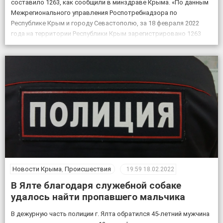
составило 1263, как сообщили в минздраве Крыма. «По данным
Межрегионального управления Роспотребнадзора по
Республике Крым и городу Севастополю, за 18 февраля 2022
года на территории Республики Крым зарегистрировано 1263
случая новой коронавирусной инфекции, всего выявлено 151605
положительных на COVID-19», – по […]
Новости Крыма
,
Происшествия
19:59
18.02.2022
В Ялте благодаря служебной собаке
удалось найти пропавшего мальчика
В дежурную часть полиции г. Ялта обратился 45-летний мужчина