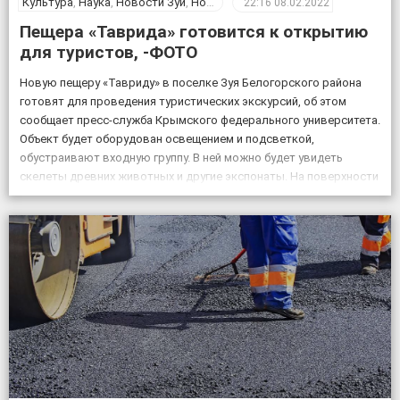
Культура
,
Наука
,
Новости Зуи
,
Новости Крыма
,
Общество
22:16
08.02.2022
Пещера «Таврида» готовится к открытию
для туристов, -ФОТО
Новую пещеру «Тавриду» в поселке Зуя Белогорского района
готовят для проведения туристических экскурсий, об этом
сообщает пресс-служба Крымского федерального университета.
Объект будет оборудован освещением и подсветкой,
обустраивают входную группу. В ней можно будет увидеть
скелеты древних животных и другие экспонаты. На поверхности
возле пещеры появится музей и ландшафтный парк. Фото:
пресс-служба КФУ Дата открытия уникального […]