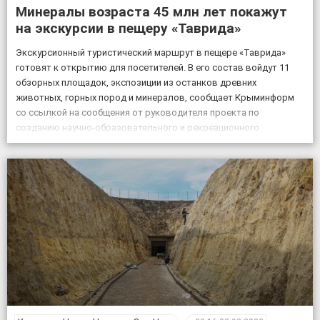
Минералы возраста 45 млн лет покажут
на экскурсии в пещеру «Таврида»
Экскурсионный туристический маршрут в пещере «Таврида»
готовят к открытию для посетителей. В его состав войдут 11
обзорных площадок, экспозиции из останков древних
животных, горных пород и минералов, сообщает Крыминформ
со ссылкой на сообщения от руководителя проекта по
созданию научно-образовательного и рекреационного
комплекса на базе пещеры Таврида, старшего преподавателя
Крымского федерального университета Геннадия Самохина. «На
протяжении […]