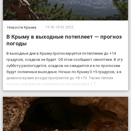
Новости Крыма
19:30
18.02.2022
В Крыму в выходные потеплеет — прогноз
погоды
В выходные дни в Крыму прогнозируется потепление до +14
градусов, осадков не будет. Об этом сообщают синоптики. В эту
субботу распогодится, осадков не ожидается и и по прогнозам
будут солничные выходные. Ночью по Крыму 0 +5 градусов, а в
дневное время воздух прогреется до +8 +13. Также тёплая
погода сохранится в регионе и в воскресенье. […]