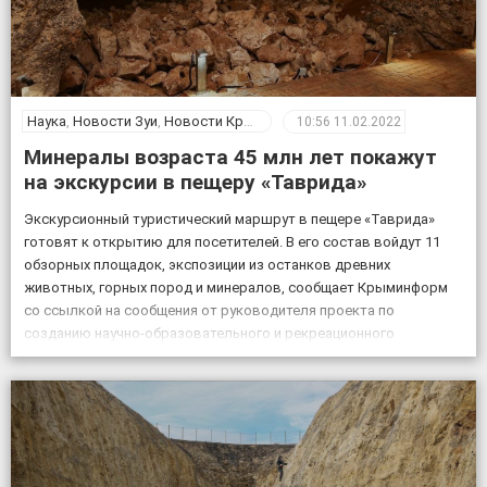
Наука
,
Новости Зуи
,
Новости Крыма
10:56
11.02.2022
Минералы возраста 45 млн лет покажут
на экскурсии в пещеру «Таврида»
Экскурсионный туристический маршрут в пещере «Таврида»
готовят к открытию для посетителей. В его состав войдут 11
обзорных площадок, экспозиции из останков древних
животных, горных пород и минералов, сообщает Крыминформ
со ссылкой на сообщения от руководителя проекта по
созданию научно-образовательного и рекреационного
комплекса на базе пещеры Таврида, старшего преподавателя
Крымского федерального университета Геннадия Самохина. «На
протяжении […]