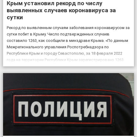
Крым установил рекорд по числу
выявленных случаев коронавируса за
сутки
Рекорд по выявленным случаям заболевания коронавирусом за
сутки побит в Крыму. Число подтвержденных случаев
составило 1263, как сообщили в минздраве Крыма. «По данным
Межрегионального управления Роспотребнадзора по
Республике Крым и городу Севастополю, за 18 февраля 2022
года на территории Республики Крым зарегистрировано 1263
случая новой коронавирусной инфекции, всего выявлено 151605
положительных на COVID-19», – по […]