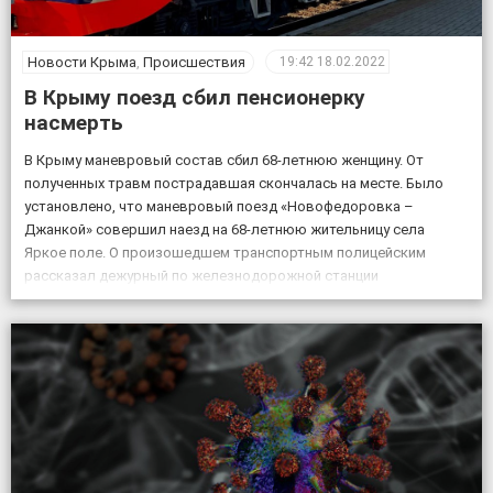
Новости Крыма
,
Происшествия
19:42
18.02.2022
В Крыму поезд сбил пенсионерку
насмерть
В Крыму маневровый состав сбил 68-летнюю женщину. От
полученных травм пострадавшая скончалась на месте. Было
установлено, что маневровый поезд «Новофедоровка –
Джанкой» совершил наезд на 68-летнюю жительницу села
Яркое поле. О произошедшем транспортным полицейским
рассказал дежурный по железнодорожной станции
«Кировская». «Женщина переходила через железнодорожные
пути в установленном для этого месте, но на сигналы,
подаваемые машинистом, […]