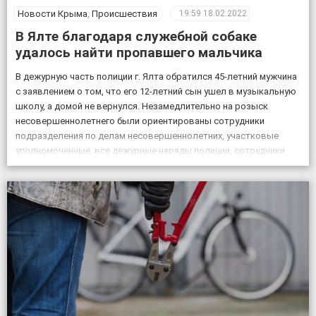
Новости Крыма
,
Происшествия
19:59
18.02.2022
В Ялте благодаря служебной собаке
удалось найти пропавшего мальчика
В дежурную часть полиции г. Ялта обратился 45-летний мужчина
с заявлением о том, что его 12-летний сын ушел в музыкальную
школу, а домой не вернулся. Незамедлительно на розыск
несовершеннолетнего были ориентированы сотрудники
подразделения по делам несовершеннолетних, участковые
уполномоченные, все дежурные наряды полиции, сотрудники
патрульной постовой службы, ГИБДД, уголовного розыска.
Также к поисковым мероприятиям привлекли кинолога […]