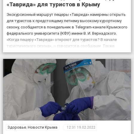
«Таврида» для туристов в Крыму
Экскурсионный маршрут пещеры «Таврида» намерены открыть
для туристов к предстоящему летнему высокому курортному
сезону, сообщается в понедельник в Telegram-канале Крымского
федерального университета (КФУ) имени В. И. Вернадского.
«Когда пещеру «Таврида» откроют для туристов? В начале
туристического сезона», — говорится в сообщении. Также
отмечается, что посещение «Тавриды» будет полностью
безопасным. За возможным движением грунтов и камней […]
Здоровье
,
Новости Крыма
12:31
19.02.2022