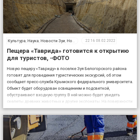
Культура
,
Наука
,
Новости Зуи
,
Новости Крыма
,
Общество
22:16
08.02.2022
Пещера «Таврида» готовится к открытию
для туристов, -ФОТО
Новую пещеру «Тавриду» в поселке Зуя Белогорского района
готовят для проведения туристических экскурсий, об этом
сообщает пресс-служба Крымского федерального университета.
Объект будет оборудован освещением и подсветкой,
обустраивают входную группу. В ней можно будет увидеть
скелеты древних животных и другие экспонаты. На поверхности
возле пещеры появится музей и ландшафтный парк. Фото:
пресс-служба КФУ Дата открытия уникального […]