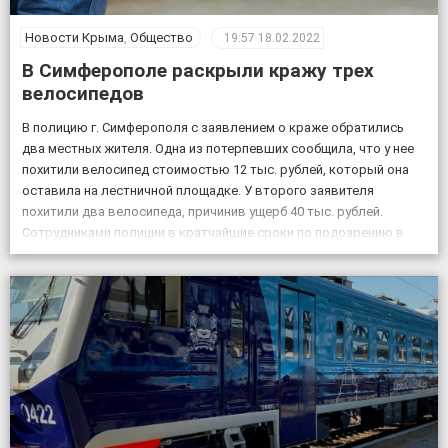
Новости Крыма
,
Общество
19:57
18.02.2022
В Симферополе раскрыли кражу трех
велосипедов
В полицию г. Симферополя с заявлением о краже обратились
два местных жителя. Одна из потерпевших сообщила, что у нее
похитили велосипед стоимостью 12 тыс. рублей, который она
оставила на лестничной площадке. У второго заявителя
похитили два велосипеда, причинив ущерб 40 тыс. рублей.
Сотрудниками полиции в кратчайшие сроки по подозрению в
совершении данных преступлений задержаны двое […]