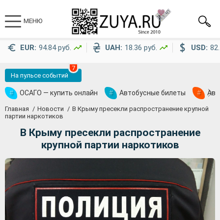
МЕНЮ
EUR:
94.84 руб.
UAH:
18.36 руб.
USD:
82.
7
На пульсе событий
#
ОСАГО — купить онлайн
#
Автобусные билеты
#
Ави
Главная
Новости
В Крыму пресекли распространение крупной
партии наркотиков
В Крыму пресекли распространение
крупной партии наркотиков