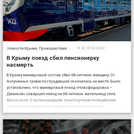
Новости Крыма
,
Происшествия
19:42
18.02.2022
В Крыму поезд сбил пенсионерку
насмерть
В Крыму маневровый состав сбил 68-летнюю женщину. От
полученных травм пострадавшая скончалась на месте. Было
установлено, что маневровый поезд «Новофедоровка –
Джанкой» совершил наезд на 68-летнюю жительницу села
Яркое поле. О произошедшем транспортным полицейским
рассказал дежурный по железнодорожной станции
«Кировская». «Женщина переходила через железнодорожные
пути в установленном для этого месте, но на сигналы,
подаваемые машинистом, […]