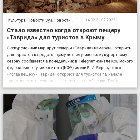
Культура
,
Новости Зуи
,
Новости Крыма
14:02
21.02.2022
Стало известно когда откроют пещеру
«Таврида» для туристов в Крыму
Экскурсионный маршрут пещеры «Таврида» намерены открыть
для туристов к предстоящему летнему высокому курортному
сезону, сообщается в понедельник в Telegram-канале Крымского
федерального университета (КФУ) имени В. И. Вернадского.
«Когда пещеру «Таврида» откроют для туристов? В начале
туристического сезона», — говорится в сообщении. Также
отмечается, что посещение «Тавриды» будет полностью
безопасным. За возможным движением грунтов и камней […]