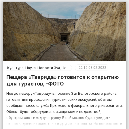
Крымского федерального университета Геннадия Самохина. «На
протяжении […]
Культура
,
Наука
,
Новости Зуи
,
Новости Крыма
,
Общество
22:16
08.02.2022
Пещера «Таврида» готовится к открытию
для туристов, -ФОТО
Новую пещеру «Тавриду» в поселке Зуя Белогорского района
готовят для проведения туристических экскурсий, об этом
сообщает пресс-служба Крымского федерального университета.
Объект будет оборудован освещением и подсветкой,
обустраивают входную группу. В ней можно будет увидеть
скелеты древних животных и другие экспонаты. На поверхности