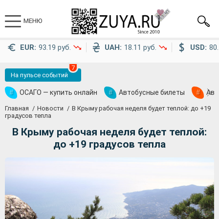
МЕНЮ
EUR:
93.19 руб.
UAH:
18.11 руб.
USD:
80.
7
На пульсе событий
#
ОСАГО — купить онлайн
#
Автобусные билеты
#
Ави
Главная
Новости
В Крыму рабочая неделя будет теплой: до +19
градусов тепла
В Крыму рабочая неделя будет теплой:
до +19 градусов тепла