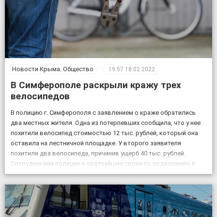
Новости Крыма
,
Общество
19:57
18.02.2022
В Симферополе раскрыли кражу трех
велосипедов
В полицию г. Симферополя с заявлением о краже обратились
два местных жителя. Одна из потерпевших сообщила, что у нее
похитили велосипед стоимостью 12 тыс. рублей, который она
оставила на лестничной площадке. У второго заявителя
похитили два велосипеда, причинив ущерб 40 тыс. рублей.
Сотрудниками полиции в кратчайшие сроки по подозрению в
совершении данных преступлений задержаны двое […]