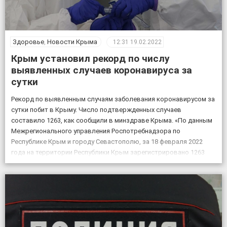
Здоровье
,
Новости Крыма
12:31
19.02.2022
Крым установил рекорд по числу
выявленных случаев коронавируса за
сутки
Рекорд по выявленным случаям заболевания коронавирусом за
сутки побит в Крыму. Число подтвержденных случаев
составило 1263, как сообщили в минздраве Крыма. «По данным
Межрегионального управления Роспотребнадзора по
Республике Крым и городу Севастополю, за 18 февраля 2022
года на территории Республики Крым зарегистрировано 1263
случая новой коронавирусной инфекции, всего выявлено 151605
положительных на COVID-19», – по […]