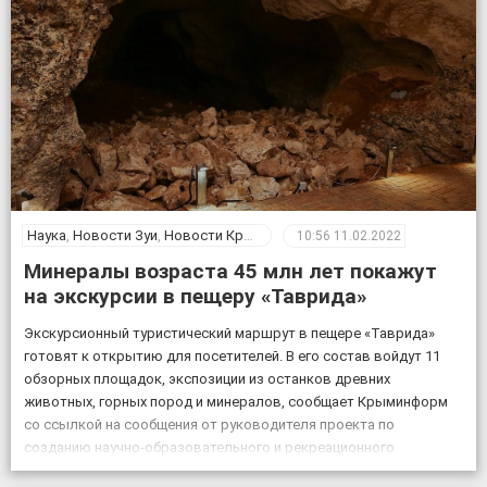
Наука
,
Новости Зуи
,
Новости Крыма
10:56
11.02.2022
Минералы возраста 45 млн лет покажут
на экскурсии в пещеру «Таврида»
Экскурсионный туристический маршрут в пещере «Таврида»
готовят к открытию для посетителей. В его состав войдут 11
обзорных площадок, экспозиции из останков древних
животных, горных пород и минералов, сообщает Крыминформ
со ссылкой на сообщения от руководителя проекта по
созданию научно-образовательного и рекреационного
комплекса на базе пещеры Таврида, старшего преподавателя