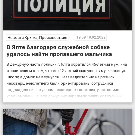
Новости Крыма
,
Происшествия
19:59
18.02.2022
В Ялте благодаря служебной собаке
удалось найти пропавшего мальчика
В дежурную часть полиции г. Ялта обратился 45-летний мужчина
с заявлением о том, что его 12-летний сын ушел в музыкальную
школу, а домой не вернулся. Незамедлительно на розыск
несовершеннолетнего были ориентированы сотрудники
подразделения по делам несовершеннолетних, участковые
уполномоченные, все дежурные наряды полиции, сотрудники
патрульной постовой службы, ГИБДД, уголовного розыска.
Также к поисковым мероприятиям привлекли кинолога […]