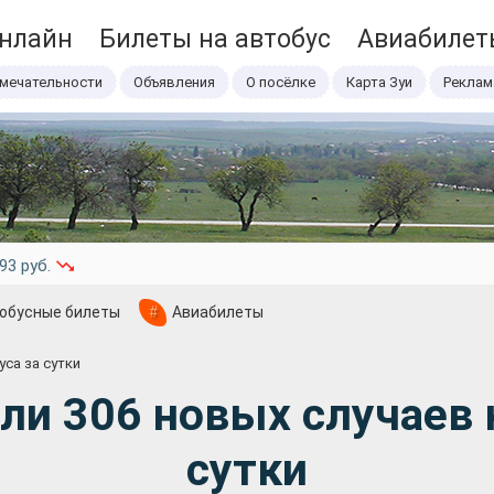
онлайн
Билеты на автобус
Авиабилет
мечательности
Объявления
О посёлке
Карта Зуи
Реклам
93 руб.
обусные билеты
#
Авиабилеты
са за сутки
и 306 новых случаев 
сутки