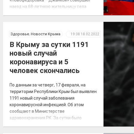
наезд на 68-летнюю жительницу села
Яркое поле. О произошедшем
транспортным полицейским рассказал
дежурный по железнодорожной станции
«Кировская». «Женщина переходила через
Здоровье
,
Новости Крыма
19:38
18.02.2022
железнодорожные пути в установленном
В Крыму за сутки 1191
для этого месте, но на сигналы,
новый случай
подаваемые машинистом, […]
коронавируса и 5
человек скончались
По данным за четверг, 17 февраля, на
территории Республики Крым был выявлен
1191 новый случай заболевания
коронавирусной инфекцией. Об этом
сообщают в Министерстве
здравоохранения РК. За сутки было
госпитализировано 189 человек, выписано
с выздоровлением 1650 человек. Всего с