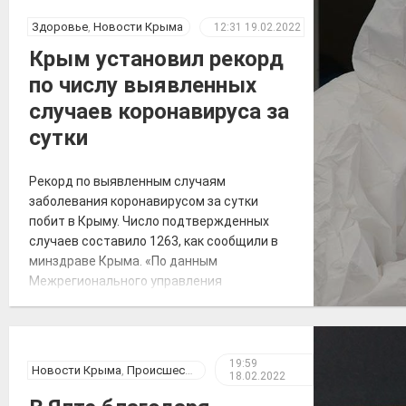
В начале туристического сезона», —
говорится в сообщении. Также
Здоровье
,
Новости Крыма
12:31
19.02.2022
отмечается, что посещение «Тавриды»
Крым установил рекорд
будет полностью безопасным. За
по числу выявленных
возможным движением грунтов и камней
[…]
случаев коронавируса за
сутки
Рекорд по выявленным случаям
заболевания коронавирусом за сутки
побит в Крыму. Число подтвержденных
случаев составило 1263, как сообщили в
минздраве Крыма. «По данным
Межрегионального управления
Роспотребнадзора по Республике Крым и
городу Севастополю, за 18 февраля 2022
года на территории Республики Крым
зарегистрировано 1263 случая новой
19:59
Новости Крыма
,
Происшествия
18.02.2022
коронавирусной инфекции, всего
выявлено 151605 положительных на