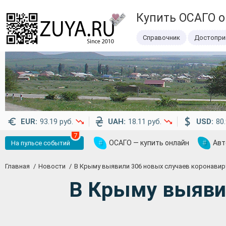
Купить ОСАГО 
Справочник
Достопри
EUR:
93.19 руб.
UAH:
18.11 руб.
USD:
80.
7
#
ОСАГО — купить онлайн
#
Авт
На пульсе событий
Главная
Новости
В Крыму выявили 306 новых случаев коронавиру
В Крыму выявил