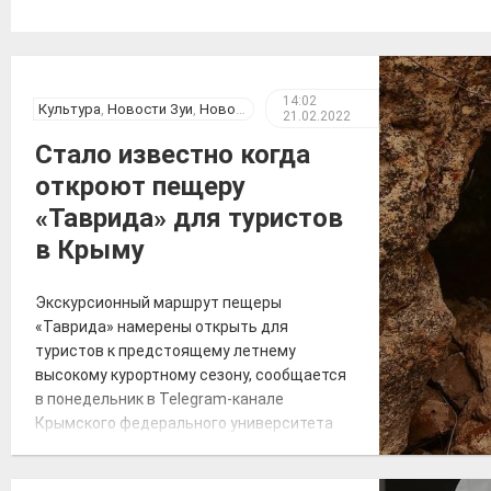
14:02
Культура
,
Новости Зуи
,
Новости Крыма
21.02.2022
Стало известно когда
откроют пещеру
«Таврида» для туристов
в Крыму
Экскурсионный маршрут пещеры
«Таврида» намерены открыть для
туристов к предстоящему летнему
высокому курортному сезону, сообщается
в понедельник в Telegram-канале
Крымского федерального университета
(КФУ) имени В. И. Вернадского. «Когда
пещеру «Таврида» откроют для туристов?