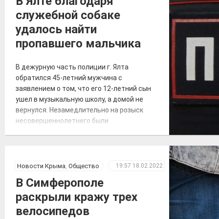
В Ялте благодаря
COVID-19», – по […]
служебной собаке
удалось найти
пропавшего мальчика
В дежурную часть полиции г. Ялта
обратился 45-летний мужчина с
заявлением о том, что его 12-летний сын
ушел в музыкальную школу, а домой не
вернулся. Незамедлительно на розыск
несовершеннолетнего были
ориентированы сотрудники
подразделения по делам
несовершеннолетних, участковые
уполномоченные, все дежурные наряды
Новости Крыма
,
Общество
19:57
18.02.2022
полиции, сотрудники патрульной постовой
В Симферополе
службы, ГИБДД, уголовного розыска.
раскрыли кражу трех
Также к поисковым мероприятиям
привлекли кинолога […]
велосипедов