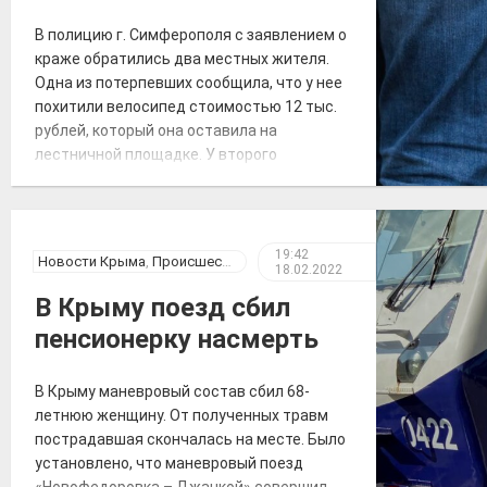
В полицию г. Симферополя с заявлением о
краже обратились два местных жителя.
Одна из потерпевших сообщила, что у нее
похитили велосипед стоимостью 12 тыс.
рублей, который она оставила на
лестничной площадке. У второго
заявителя похитили два велосипеда,
причинив ущерб 40 тыс. рублей.
Сотрудниками полиции в кратчайшие
сроки по подозрению в совершении
19:42
Новости Крыма
,
Происшествия
18.02.2022
данных преступлений задержаны двое […]
В Крыму поезд сбил
пенсионерку насмерть
В Крыму маневровый состав сбил 68-
летнюю женщину. От полученных травм
пострадавшая скончалась на месте. Было
установлено, что маневровый поезд
«Новофедоровка – Джанкой» совершил