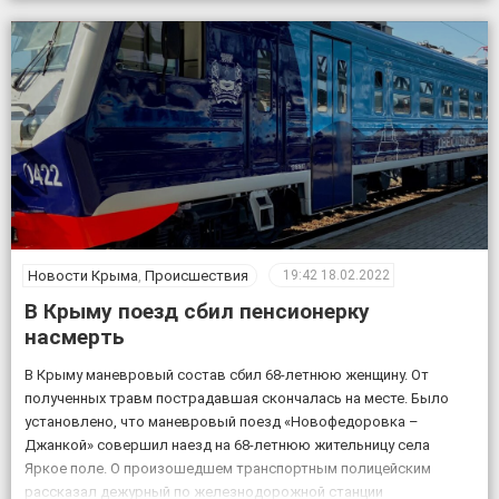
Новости Крыма
,
Происшествия
19:42
18.02.2022
В Крыму поезд сбил пенсионерку
насмерть
В Крыму маневровый состав сбил 68-летнюю женщину. От
полученных травм пострадавшая скончалась на месте. Было
установлено, что маневровый поезд «Новофедоровка –
Джанкой» совершил наезд на 68-летнюю жительницу села
Яркое поле. О произошедшем транспортным полицейским
рассказал дежурный по железнодорожной станции