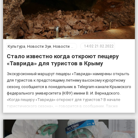
Культура
,
Новости Зуи
,
Новости Крыма
14:02
21.02.2022
Стало известно когда откроют пещеру
«Таврида» для туристов в Крыму
Экскурсионный маршрут пещеры «Таврида» намерены открыть
для туристов к предстоящему летнему высокому курортному
сезону, сообщается в понедельник в Telegram-канале Крымского
федерального университета (КФУ) имени В. И. Вернадского.
«Когда пещеру «Таврида» откроют для туристов? В начале
туристического сезона», — говорится в сообщении. Также
отмечается, что посещение «Тавриды» будет полностью
безопасным. За возможным движением грунтов и камней […]