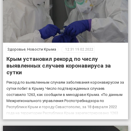
Здоровье
,
Новости Крыма
12:31
19.02.2022
Крым установил рекорд по числу
выявленных случаев коронавируса за
сутки
Рекорд по выявленным случаям заболевания коронавирусом за
сутки побит в Крыму. Число подтвержденных случаев
составило 1263, как сообщили в минздраве Крыма. «По данным
Межрегионального управления Роспотребнадзора по
Республике Крым и городу Севастополю, за 18 февраля 2022
года на территории Республики Крым зарегистрировано 1263
случая новой коронавирусной инфекции, всего выявлено 151605
положительных на COVID-19», – по […]