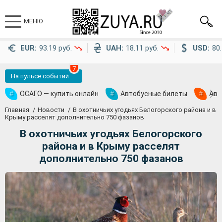
МЕНЮ
EUR:
93.19 руб.
UAH:
18.11 руб.
USD:
80.
7
На пульсе событий
#
ОСАГО — купить онлайн
#
Автобусные билеты
#
Ави
Главная
Новости
В охотничьих угодьях Белогорского района и в
Крыму расселят дополнительно 750 фазанов
В охотничьих угодьях Белогорского
района и в Крыму расселят
дополнительно 750 фазанов