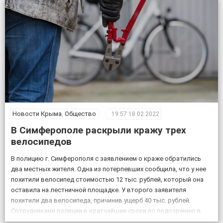
Новости Крыма
,
Общество
19:57
18.02.2022
В Симферополе раскрыли кражу трех
велосипедов
В полицию г. Симферополя с заявлением о краже обратились
два местных жителя. Одна из потерпевших сообщила, что у нее
похитили велосипед стоимостью 12 тыс. рублей, который она
оставила на лестничной площадке. У второго заявителя
похитили два велосипеда, причинив ущерб 40 тыс. рублей.
Сотрудниками полиции в кратчайшие сроки по подозрению в
совершении данных преступлений задержаны двое […]