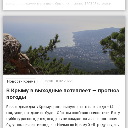
начала пандемии в регионе было выявлено 150342 случаев
заболевания коронавирусом, скончалось 4830 пациентов с
подтвержденным коронавирусом, в […]
Новости Крыма
19:30
18.02.2022
В Крыму в выходные потеплеет — прогноз
погоды
В выходные дни в Крыму прогнозируется потепление до +14
градусов, осадков не будет. Об этом сообщают синоптики. В эту
субботу распогодится, осадков не ожидается и и по прогнозам
будут солничные выходные. Ночью по Крыму 0 +5 градусов, а в