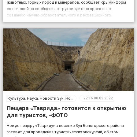
животных, горных пород и минералов, сообщает Крыминформ
со ссылкой на сообщения от руководителя проекта по
созданию научно-образовательного и рекреационного
комплекса на базе пещеры Таврида, старшего преподавателя
Крымского федерального университета Геннадия Самохина. «На
протяжении […]
Культура
,
Наука
,
Новости Зуи
,
Новости Крыма
,
Общество
22:16
08.02.2022
Пещера «Таврида» готовится к открытию
для туристов, -ФОТО
Новую пещеру «Тавриду» в поселке Зуя Белогорского района
готовят для проведения туристических экскурсий, об этом