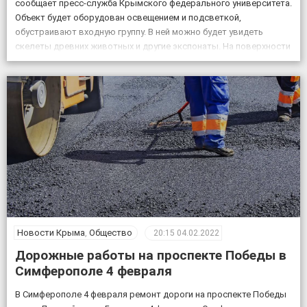
сообщает пресс-служба Крымского федерального университета.
Объект будет оборудован освещением и подсветкой,
обустраивают входную группу. В ней можно будет увидеть
скелеты древних животных и другие экспонаты. На поверхности
возле пещеры появится музей и ландшафтный парк. Фото:
пресс-служба КФУ Дата открытия уникального […]
Новости Крыма
,
Общество
20:15
04.02.2022
Дорожные работы на проспекте Победы в
Симферополе 4 февраля
В Симферополе 4 февраля ремонт дороги на проспекте Победы