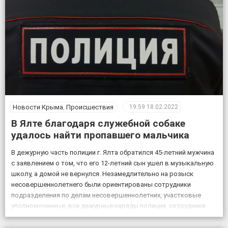
Новости Крыма
,
Происшествия
19:59
18.02.2022
В Ялте благодаря служебной собаке
удалось найти пропавшего мальчика
В дежурную часть полиции г. Ялта обратился 45-летний мужчина
с заявлением о том, что его 12-летний сын ушел в музыкальную
школу, а домой не вернулся. Незамедлительно на розыск
несовершеннолетнего были ориентированы сотрудники
подразделения по делам несовершеннолетних, участковые
уполномоченные, все дежурные наряды полиции, сотрудники
патрульной постовой службы, ГИБДД, уголовного розыска.
Также к поисковым мероприятиям привлекли кинолога […]