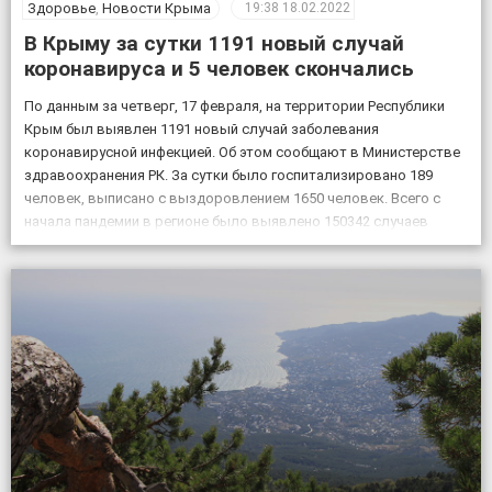
Здоровье
,
Новости Крыма
19:38
18.02.2022
В Крыму за сутки 1191 новый случай
коронавируса и 5 человек скончались
По данным за четверг, 17 февраля, на территории Республики
Крым был выявлен 1191 новый случай заболевания
коронавирусной инфекцией. Об этом сообщают в Министерстве
здравоохранения РК. За сутки было госпитализировано 189
человек, выписано с выздоровлением 1650 человек. Всего с
начала пандемии в регионе было выявлено 150342 случаев
заболевания коронавирусом, скончалось 4830 пациентов с
подтвержденным коронавирусом, в […]