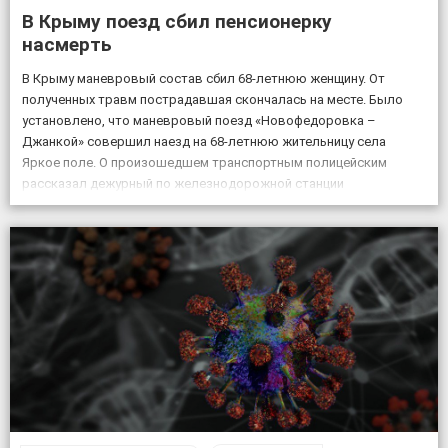
В Крыму поезд сбил пенсионерку
насмерть
В Крыму маневровый состав сбил 68-летнюю женщину. От
полученных травм пострадавшая скончалась на месте. Было
установлено, что маневровый поезд «Новофедоровка –
Джанкой» совершил наезд на 68-летнюю жительницу села
Яркое поле. О произошедшем транспортным полицейским
рассказал дежурный по железнодорожной станции
«Кировская». «Женщина переходила через железнодорожные
пути в установленном для этого месте, но на сигналы,
подаваемые машинистом, […]