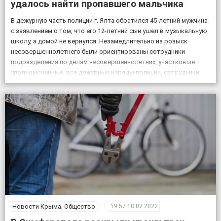
удалось найти пропавшего мальчика
В дежурную часть полиции г. Ялта обратился 45-летний мужчина
с заявлением о том, что его 12-летний сын ушел в музыкальную
школу, а домой не вернулся. Незамедлительно на розыск
несовершеннолетнего были ориентированы сотрудники
подразделения по делам несовершеннолетних, участковые
уполномоченные, все дежурные наряды полиции, сотрудники
патрульной постовой службы, ГИБДД, уголовного розыска.
Также к поисковым мероприятиям привлекли кинолога […]
Новости Крыма
,
Общество
19:57
18.02.2022