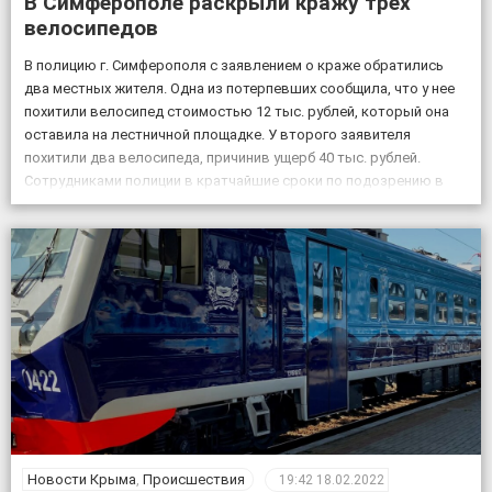
В Симферополе раскрыли кражу трех
велосипедов
В полицию г. Симферополя с заявлением о краже обратились
два местных жителя. Одна из потерпевших сообщила, что у нее
похитили велосипед стоимостью 12 тыс. рублей, который она
оставила на лестничной площадке. У второго заявителя
похитили два велосипеда, причинив ущерб 40 тыс. рублей.
Сотрудниками полиции в кратчайшие сроки по подозрению в
совершении данных преступлений задержаны двое […]
Новости Крыма
,
Происшествия
19:42
18.02.2022