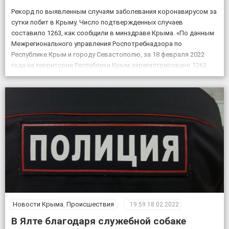
Рекорд по выявленным случаям заболевания коронавирусом за
сутки побит в Крыму. Число подтвержденных случаев
составило 1263, как сообщили в минздраве Крыма. «По данным
Межрегионального управления Роспотребнадзора по
Республике Крым и городу Севастополю, за 18 февраля 2022
года на территории Республики Крым зарегистрировано 1263
случая новой коронавирусной инфекции, всего выявлено 151605
положительных на COVID-19», – по […]
Новости Крыма
,
Происшествия
19:59
18.02.2022
В Ялте благодаря служебной собаке