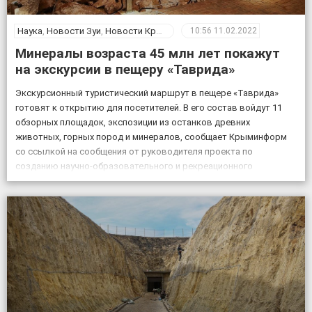
Наука
,
Новости Зуи
,
Новости Крыма
10:56
11.02.2022
Минералы возраста 45 млн лет покажут
на экскурсии в пещеру «Таврида»
Экскурсионный туристический маршрут в пещере «Таврида»
готовят к открытию для посетителей. В его состав войдут 11
обзорных площадок, экспозиции из останков древних
животных, горных пород и минералов, сообщает Крыминформ
со ссылкой на сообщения от руководителя проекта по
созданию научно-образовательного и рекреационного
комплекса на базе пещеры Таврида, старшего преподавателя
Крымского федерального университета Геннадия Самохина. «На
протяжении […]