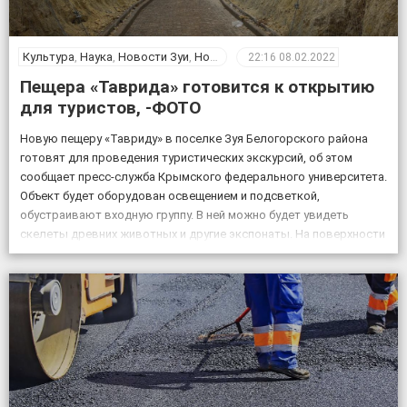
Культура
,
Наука
,
Новости Зуи
,
Новости Крыма
,
Общество
22:16
08.02.2022
Пещера «Таврида» готовится к открытию
для туристов, -ФОТО
Новую пещеру «Тавриду» в поселке Зуя Белогорского района
готовят для проведения туристических экскурсий, об этом
сообщает пресс-служба Крымского федерального университета.
Объект будет оборудован освещением и подсветкой,
обустраивают входную группу. В ней можно будет увидеть
скелеты древних животных и другие экспонаты. На поверхности
возле пещеры появится музей и ландшафтный парк. Фото:
пресс-служба КФУ Дата открытия уникального […]