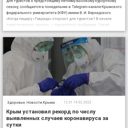
для туристов к предстоящему летнему высокому курортному
сезону, сообщается в понедельник в Telegram-канале Крымского
федерального университета (КФУ) имени В. И. Вернадского.
«Когда пещеру «Таврида» откроют для туристов? В начале
туристического сезона», — говорится в сообщении. Также
отмечается, что посещение «Тавриды» будет полностью
безопасным. За возможным движением грунтов и камней […]
Здоровье
,
Новости Крыма
12:31
19.02.2022
Крым установил рекорд по числу
выявленных случаев коронавируса за
сутки