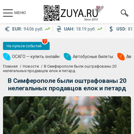
МЕНЮ
EUR:
94.06 руб.
UAH:
18.19 руб.
USD:
81.
7
На пульсе событий
#
ОСАГО — купить онлайн
#
Автобусные билеты
#
Ави
Главная
Новости
В Симферополе были оштрафованы 20
нелегальных продавцов елок и петард
В Симферополе были оштрафованы 20
нелегальных продавцов елок и петард