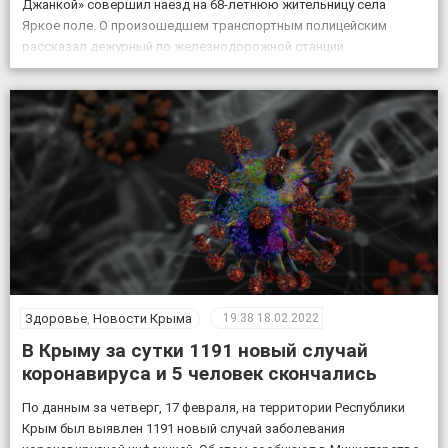
Джанкой» совершил наезд на 68-летнюю жительницу села
Яркое поле. О произошедшем транспортным полицейским
рассказал дежурный по железнодорожной станции
«Кировская». «Женщина переходила через железнодорожные
пути в установленном для этого месте, но на сигналы,
подаваемые машинистом, […]
Здоровье
,
Новости Крыма
19:38
18.02.2022
В Крыму за сутки 1191 новый случай
коронавируса и 5 человек скончались
По данным за четверг, 17 февраля, на территории Республики
Крым был выявлен 1191 новый случай заболевания