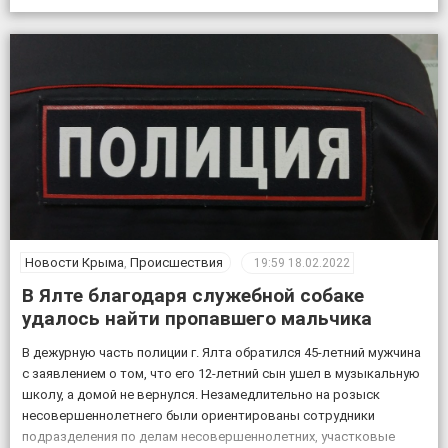
случая новой коронавирусной инфекции, всего выявлено 151605
положительных на COVID-19», – по […]
Новости Крыма
,
Происшествия
19:59
18.02.2022
В Ялте благодаря служебной собаке
удалось найти пропавшего мальчика
В дежурную часть полиции г. Ялта обратился 45-летний мужчина
с заявлением о том, что его 12-летний сын ушел в музыкальную
школу, а домой не вернулся. Незамедлительно на розыск
несовершеннолетнего были ориентированы сотрудники
подразделения по делам несовершеннолетних, участковые