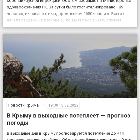
коронавирусной инфекцией. Об этом сообщают в Министерстве
здравоохранения РК. За сутки было госпитализировано 189
человек, выписано с выздоровлением 1650 человек. Всего с
начала пандемии в регионе было выявлено 150342 случаев
заболевания коронавирусом, скончалось 4830 пациентов с
подтвержденным коронавирусом, в […]
Новости Крыма
19:30
18.02.2022
В Крыму в выходные потеплеет — прогноз
погоды
В выходные дни в Крыму прогнозируется потепление до +14
градусов, осадков не будет. Об этом сообщают синоптики. В эту