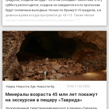
субботу распогодится, осадков не ожидается и и по прогнозам
будут солничные выходные. Ночью по Крыму 0 +5 градусов, а в
дневное время воздух прогреется до +8 +13. Также тёплая
погода сохранится в регионе и в воскресенье. […]
Наука
,
Новости Зуи
,
Новости Крыма
10:56
11.02.2022
Минералы возраста 45 млн лет покажут
на экскурсии в пещеру «Таврида»
Экскурсионный туристический маршрут в пещере «Таврида»