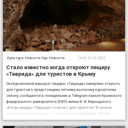
Культура
,
Новости Зуи
,
Новости Крыма
14:02
21.02.2022
Стало известно когда откроют пещеру
«Таврида» для туристов в Крыму
Экскурсионный маршрут пещеры «Таврида» намерены открыть
для туристов к предстоящему летнему высокому курортному
сезону, сообщается в понедельник в Telegram-канале Крымского
федерального университета (КФУ) имени В. И. Вернадского.
«Когда пещеру «Таврида» откроют для туристов? В начале
туристического сезона», — говорится в сообщении. Также
отмечается, что посещение «Тавриды» будет полностью
безопасным. За возможным движением грунтов и камней […]