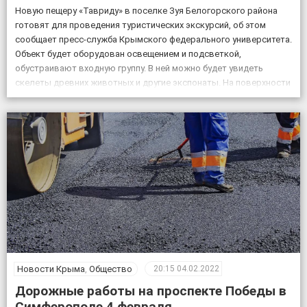
Новую пещеру «Тавриду» в поселке Зуя Белогорского района
готовят для проведения туристических экскурсий, об этом
сообщает пресс-служба Крымского федерального университета.
Объект будет оборудован освещением и подсветкой,
обустраивают входную группу. В ней можно будет увидеть
скелеты древних животных и другие экспонаты. На поверхности
возле пещеры появится музей и ландшафтный парк. Фото:
пресс-служба КФУ Дата открытия уникального […]
Новости Крыма
,
Общество
20:15
04.02.2022
Дорожные работы на проспекте Победы в
Симферополе 4 февраля