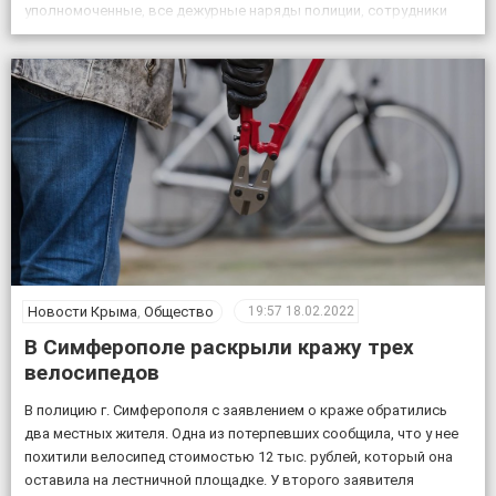
уполномоченные, все дежурные наряды полиции, сотрудники
патрульной постовой службы, ГИБДД, уголовного розыска.
Также к поисковым мероприятиям привлекли кинолога […]
Новости Крыма
,
Общество
19:57
18.02.2022
В Симферополе раскрыли кражу трех
велосипедов
В полицию г. Симферополя с заявлением о краже обратились
два местных жителя. Одна из потерпевших сообщила, что у нее
похитили велосипед стоимостью 12 тыс. рублей, который она
оставила на лестничной площадке. У второго заявителя