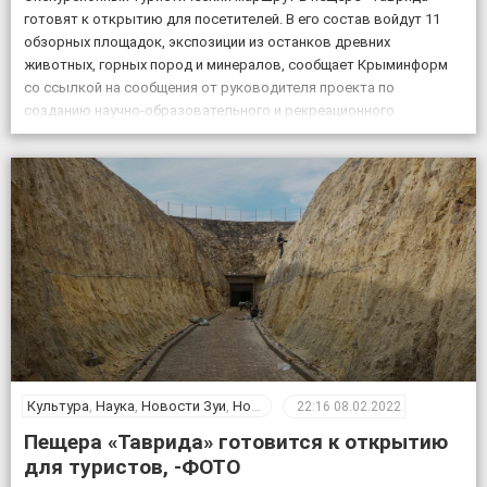
готовят к открытию для посетителей. В его состав войдут 11
обзорных площадок, экспозиции из останков древних
животных, горных пород и минералов, сообщает Крыминформ
со ссылкой на сообщения от руководителя проекта по
созданию научно-образовательного и рекреационного
комплекса на базе пещеры Таврида, старшего преподавателя
Крымского федерального университета Геннадия Самохина. «На
протяжении […]
Культура
,
Наука
,
Новости Зуи
,
Новости Крыма
,
Общество
22:16
08.02.2022
Пещера «Таврида» готовится к открытию
для туристов, -ФОТО