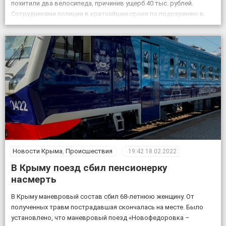
похитили два велосипеда, причинив ущерб 40 тыс. рублей.
Сотрудниками полиции в кратчайшие сроки по подозрению в
совершении данных преступлений задержаны двое […]
Новости Крыма
,
Происшествия
19:42
18.02.2022
В Крыму поезд сбил пенсионерку
насмерть
В Крыму маневровый состав сбил 68-летнюю женщину. От
полученных травм пострадавшая скончалась на месте. Было
установлено, что маневровый поезд «Новофедоровка –