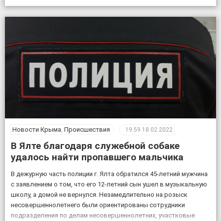
случая новой коронавирусной инфекции, всего выявлено 151605
положительных на COVID-19», – по […]
Новости Крыма
,
Происшествия
19:59
18.02.2022
В Ялте благодаря служебной собаке
удалось найти пропавшего мальчика
В дежурную часть полиции г. Ялта обратился 45-летний мужчина
с заявлением о том, что его 12-летний сын ушел в музыкальную
школу, а домой не вернулся. Незамедлительно на розыск
несовершеннолетнего были ориентированы сотрудники
подразделения по делам несовершеннолетних, участковые