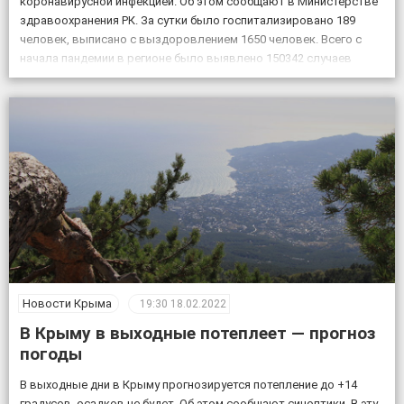
коронавирусной инфекцией. Об этом сообщают в Министерстве
здравоохранения РК. За сутки было госпитализировано 189
человек, выписано с выздоровлением 1650 человек. Всего с
начала пандемии в регионе было выявлено 150342 случаев
заболевания коронавирусом, скончалось 4830 пациентов с
подтвержденным коронавирусом, в […]
Новости Крыма
19:30
18.02.2022
В Крыму в выходные потеплеет — прогноз
погоды
В выходные дни в Крыму прогнозируется потепление до +14
градусов, осадков не будет. Об этом сообщают синоптики. В эту