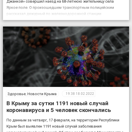
Джанкой» совершил наезд на 68-летнюю жительницу села
Яркое поле. О произошедшем транспортным полицейским
рассказал дежурный по железнодорожной станции
«Кировская». «Женщина переходила через железнодорожные
пути в установленном для этого месте, но на сигналы,
подаваемые машинистом, […]
Здоровье
,
Новости Крыма
19:38
18.02.2022
В Крыму за сутки 1191 новый случай
коронавируса и 5 человек скончались
По данным за четверг, 17 февраля, на территории Республики
Крым был выявлен 1191 новый случай заболевания