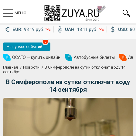
МЕНЮ
EUR:
93.19 руб.
UAH:
18.11 руб.
USD:
80.
7
На пульсе событий
#
ОСАГО — купить онлайн
#
Автобусные билеты
#
Ави
Главная
Новости
В Симферополе на сутки отключат воду 14
сентября
В Симферополе на сутки отключат воду
14 сентября