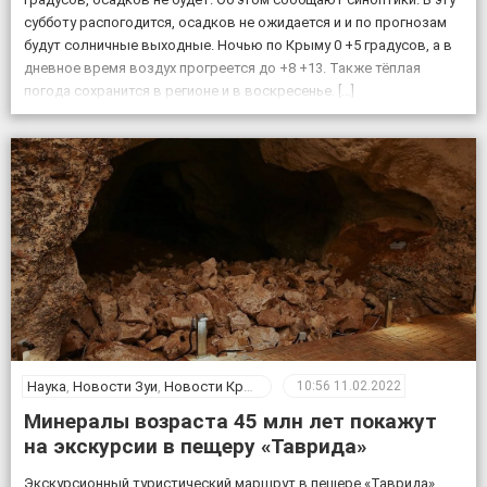
субботу распогодится, осадков не ожидается и и по прогнозам
будут солничные выходные. Ночью по Крыму 0 +5 градусов, а в
дневное время воздух прогреется до +8 +13. Также тёплая
погода сохранится в регионе и в воскресенье. […]
Наука
,
Новости Зуи
,
Новости Крыма
10:56
11.02.2022
Минералы возраста 45 млн лет покажут
на экскурсии в пещеру «Таврида»
Экскурсионный туристический маршрут в пещере «Таврида»