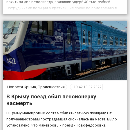
похитили два велосипеда, причинив ущерб 40 тыс. рублей.
Сотрудниками полиции в кратчайшие сроки по подозрению в
совершении данных преступлений задержаны двое […]
Новости Крыма
,
Происшествия
19:42
18.02.2022
В Крыму поезд сбил пенсионерку
насмерть
В Крыму маневровый состав сбил 68-летнюю женщину. От
полученных травм пострадавшая скончалась на месте. Было
установлено, что маневровый поезд «Новофедоровка –