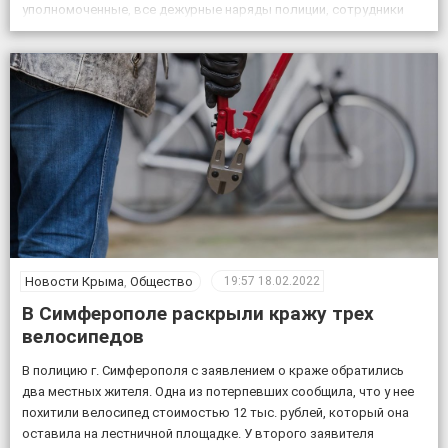
уполномоченные, все дежурные наряды полиции, сотрудники
патрульной постовой службы, ГИБДД, уголовного розыска.
Также к поисковым мероприятиям привлекли кинолога […]
Новости Крыма
,
Общество
19:57
18.02.2022
В Симферополе раскрыли кражу трех
велосипедов
В полицию г. Симферополя с заявлением о краже обратились
два местных жителя. Одна из потерпевших сообщила, что у нее
похитили велосипед стоимостью 12 тыс. рублей, который она
оставила на лестничной площадке. У второго заявителя