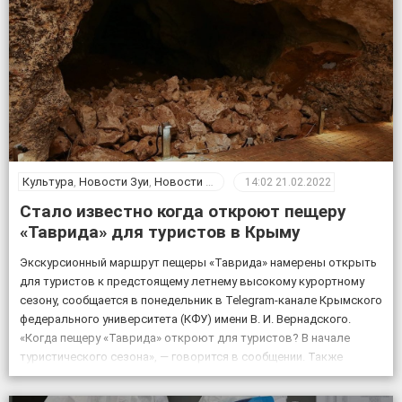
Культура
,
Новости Зуи
,
Новости Крыма
14:02
21.02.2022
Стало известно когда откроют пещеру
«Таврида» для туристов в Крыму
Экскурсионный маршрут пещеры «Таврида» намерены открыть
для туристов к предстоящему летнему высокому курортному
сезону, сообщается в понедельник в Telegram-канале Крымского
федерального университета (КФУ) имени В. И. Вернадского.
«Когда пещеру «Таврида» откроют для туристов? В начале
туристического сезона», — говорится в сообщении. Также
отмечается, что посещение «Тавриды» будет полностью
безопасным. За возможным движением грунтов и камней […]