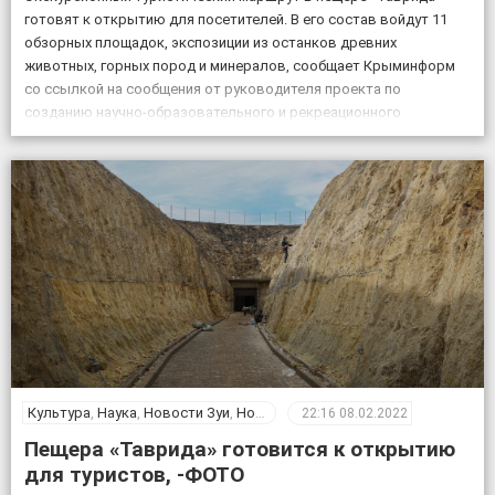
готовят к открытию для посетителей. В его состав войдут 11
обзорных площадок, экспозиции из останков древних
животных, горных пород и минералов, сообщает Крыминформ
со ссылкой на сообщения от руководителя проекта по
созданию научно-образовательного и рекреационного
комплекса на базе пещеры Таврида, старшего преподавателя
Крымского федерального университета Геннадия Самохина. «На
протяжении […]
Культура
,
Наука
,
Новости Зуи
,
Новости Крыма
,
Общество
22:16
08.02.2022
Пещера «Таврида» готовится к открытию
для туристов, -ФОТО