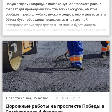
Новую пещеру «Тавриду» в поселке Зуя Белогорского района
готовят для проведения туристических экскурсий, об этом
сообщает пресс-служба Крымского федерального университета.
Объект будет оборудован освещением и подсветкой,
обустраивают входную группу. В ней можно будет увидеть
скелеты древних животных и другие экспонаты. На поверхности
возле пещеры появится музей и ландшафтный парк. Фото:
пресс-служба КФУ Дата открытия уникального […]
Новости Крыма
,
Общество
20:15
04.02.2022
Дорожные работы на проспекте Победы в
Симферополе 4 февраля