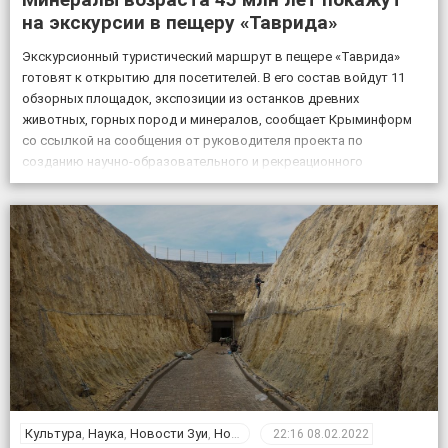
на экскурсии в пещеру «Таврида»
Экскурсионный туристический маршрут в пещере «Таврида»
готовят к открытию для посетителей. В его состав войдут 11
обзорных площадок, экспозиции из останков древних
животных, горных пород и минералов, сообщает Крыминформ
со ссылкой на сообщения от руководителя проекта по
созданию научно-образовательного и рекреационного
комплекса на базе пещеры Таврида, старшего преподавателя
Крымского федерального университета Геннадия Самохина. «На
протяжении […]
Культура
,
Наука
,
Новости Зуи
,
Новости Крыма
,
Общество
22:16
08.02.2022