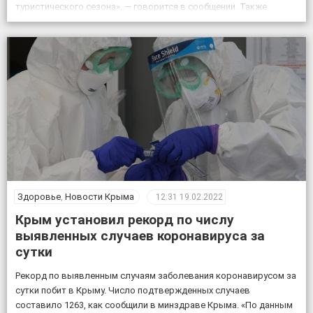
туристического сезона», — говорится в сообщении. Также
отмечается, что посещение «Тавриды» будет полностью
безопасным. За возможным движением грунтов и камней […]
Здоровье
,
Новости Крыма
12:31
19.02.2022
Крым установил рекорд по числу
выявленных случаев коронавируса за
сутки
Рекорд по выявленным случаям заболевания коронавирусом за
сутки побит в Крыму. Число подтвержденных случаев
составило 1263, как сообщили в минздраве Крыма. «По данным