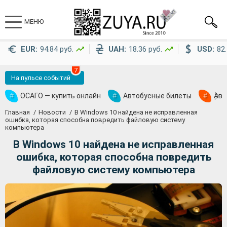
МЕНЮ
EUR:
94.84 руб.
UAH:
18.36 руб.
USD:
82.
7
На пульсе событий
#
ОСАГО — купить онлайн
#
Автобусные билеты
#
Ави
Главная
Новости
В Windows 10 найдена не исправленная
ошибка, которая способна повредить файловую систему
компьютера
В Windows 10 найдена не исправленная
ошибка, которая способна повредить
файловую систему компьютера