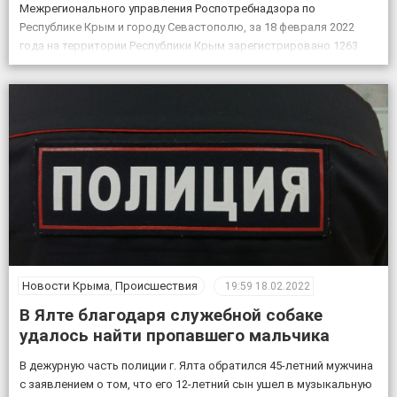
Межрегионального управления Роспотребнадзора по
Республике Крым и городу Севастополю, за 18 февраля 2022
года на территории Республики Крым зарегистрировано 1263
случая новой коронавирусной инфекции, всего выявлено 151605
положительных на COVID-19», – по […]
Новости Крыма
,
Происшествия
19:59
18.02.2022
В Ялте благодаря служебной собаке
удалось найти пропавшего мальчика
В дежурную часть полиции г. Ялта обратился 45-летний мужчина
с заявлением о том, что его 12-летний сын ушел в музыкальную