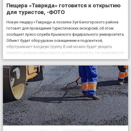
Пещера «Таврида» готовится к открытию
для туристов, -ФОТО
Новую пещеру «Тавриду» в поселке Зуя Белогорского района
готовят для проведения туристических экскурсий, об этом
сообщает пресс-служба Крымского федерального университета.
Объект будет оборудован освещением и подсветкой,
обустраивают входную группу. В ней можно будет увидеть
скелеты древних животных и другие экспонаты. На поверхности
возле пещеры появится музей и ландшафтный парк. Фото:
пресс-служба КФУ Дата открытия уникального […]