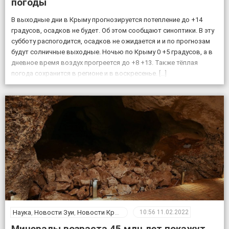
погоды
В выходные дни в Крыму прогнозируется потепление до +14
градусов, осадков не будет. Об этом сообщают синоптики. В эту
субботу распогодится, осадков не ожидается и и по прогнозам
будут солничные выходные. Ночью по Крыму 0 +5 градусов, а в
дневное время воздух прогреется до +8 +13. Также тёплая
погода сохранится в регионе и в воскресенье. […]
Наука
,
Новости Зуи
,
Новости Крыма
10:56
11.02.2022
Минералы возраста 45 млн лет покажут