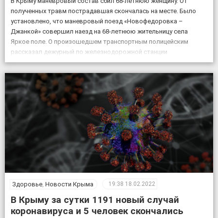
В Крыму маневровый состав сбил 68-летнюю женщину. От
полученных травм пострадавшая скончалась на месте. Было
установлено, что маневровый поезд «Новофедоровка –
Джанкой» совершил наезд на 68-летнюю жительницу села
Яркое поле. О произошедшем транспортным полицейским
рассказал дежурный по железнодорожной станции
«Кировская». «Женщина переходила через железнодорожные
пути в установленном для этого месте, но на сигналы,
подаваемые машинистом, […]
Здоровье
,
Новости Крыма
19:38
18.02.2022
В Крыму за сутки 1191 новый случай
коронавируса и 5 человек скончались