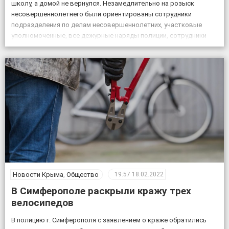
школу, а домой не вернулся. Незамедлительно на розыск
несовершеннолетнего были ориентированы сотрудники
подразделения по делам несовершеннолетних, участковые
уполномоченные, все дежурные наряды полиции, сотрудники
патрульной постовой службы, ГИБДД, уголовного розыска.
Также к поисковым мероприятиям привлекли кинолога […]
Новости Крыма
,
Общество
19:57
18.02.2022
В Симферополе раскрыли кражу трех
велосипедов
В полицию г. Симферополя с заявлением о краже обратились