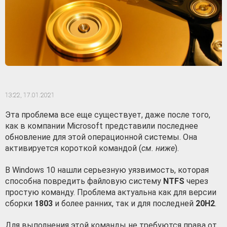
13:22,
17.01.2021
Эта проблема все еще существует, даже после того,
как в компании Microsoft представили последнее
обновление для этой операционной системы. Она
активируется короткой командой (
см. ниже
).
В Windows 10 нашли серьезную уязвимость, которая
способна повредить файловую систему
NTFS
через
простую команду. Проблема актуальна как для версии
сборки
1803
и более ранних, так и для последней
20H2
.
Для выполнения этой команды не требуются права от