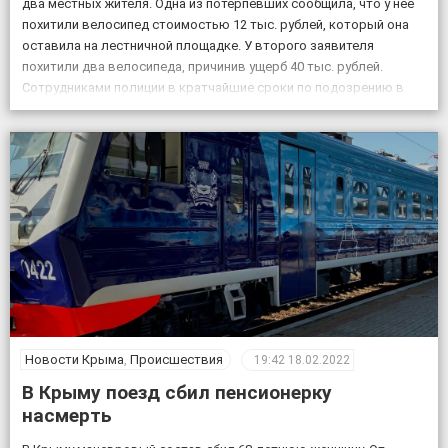
два местных жителя. Одна из потерпевших сообщила, что у нее
похитили велосипед стоимостью 12 тыс. рублей, который она
оставила на лестничной площадке. У второго заявителя
похитили два велосипеда, причинив ущерб 40 тыс. рублей.
Сотрудниками полиции в кратчайшие сроки по подозрению в
совершении данных преступлений задержаны двое […]
Новости Крыма
,
Происшествия
19:42
18.02.2022
В Крыму поезд сбил пенсионерку
насмерть