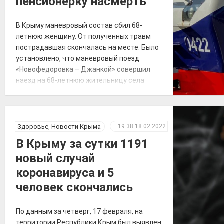
пенсионерку насмерть
В Крыму маневровый состав сбил 68-
летнюю женщину. От полученных травм
пострадавшая скончалась на месте. Было
установлено, что маневровый поезд
«Новофедоровка – Джанкой» совершил
наезд на 68-летнюю жительницу села
Яркое поле. О произошедшем
транспортным полицейским рассказал
дежурный по железнодорожной станции
«Кировская». «Женщина переходила через
Здоровье
,
Новости Крыма
19:38
18.02.2022
железнодорожные пути в установленном
В Крыму за сутки 1191
для этого месте, но на сигналы,
новый случай
подаваемые машинистом, […]
коронавируса и 5
человек скончались
По данным за четверг, 17 февраля, на
территории Республики Крым был выявлен