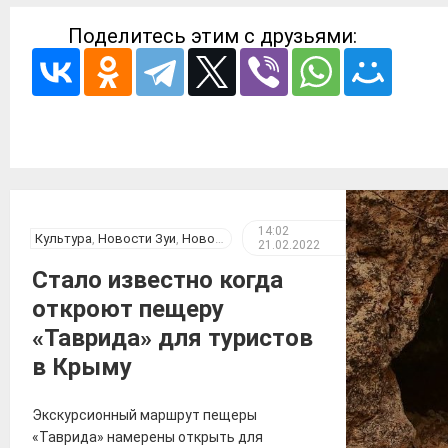
Поделитесь этим с друзьями:
14:02
Культура
,
Новости Зуи
,
Новости Крыма
21.02.2022
Стало известно когда
откроют пещеру
«Таврида» для туристов
в Крыму
Экскурсионный маршрут пещеры
«Таврида» намерены открыть для