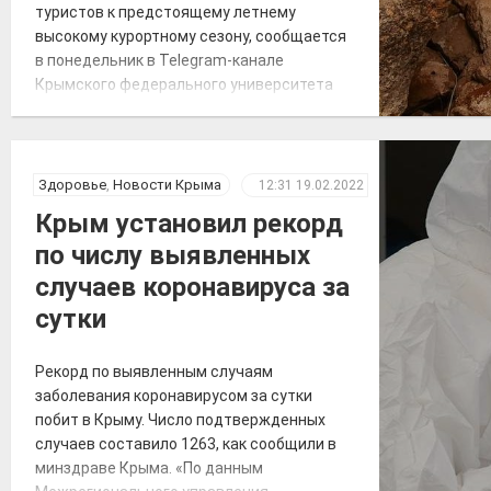
туристов к предстоящему летнему
высокому курортному сезону, сообщается
в понедельник в Telegram-канале
Крымского федерального университета
(КФУ) имени В. И. Вернадского. «Когда
пещеру «Таврида» откроют для туристов?
В начале туристического сезона», —
говорится в сообщении. Также
Здоровье
,
Новости Крыма
12:31
19.02.2022
отмечается, что посещение «Тавриды»
Крым установил рекорд
будет полностью безопасным. За
по числу выявленных
возможным движением грунтов и камней
[…]
случаев коронавируса за
сутки
Рекорд по выявленным случаям
заболевания коронавирусом за сутки
побит в Крыму. Число подтвержденных
случаев составило 1263, как сообщили в
минздраве Крыма. «По данным