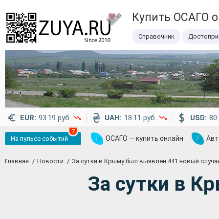
Купить ОСАГО 
Справочник
Достопри
EUR:
93.19 руб.
UAH:
18.11 руб.
USD:
80.
7
#
ОСАГО — купить онлайн
#
Авт
На пульсе событий
Главная
Новости
За сутки в Крыму был выявлен 441 новый случа
За сутки в К