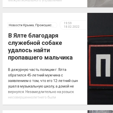
Межрегионального управления
Роспотребнадзора по Республике Крым и
городу Севастополю, за 18 февраля 2022
года на территории Республики Крым
зарегистрировано 1263 случая новой
19:59
Новости Крыма
,
Происшествия
18.02.2022
коронавирусной инфекции, всего
выявлено 151605 положительных на
В Ялте благодаря
COVID-19», – по […]
служебной собаке
удалось найти
пропавшего мальчика
В дежурную часть полиции г. Ялта
обратился 45-летний мужчина с
заявлением о том, что его 12-летний сын
ушел в музыкальную школу, а домой не
вернулся. Незамедлительно на розыск
несовершеннолетнего были
ориентированы сотрудники
подразделения по делам