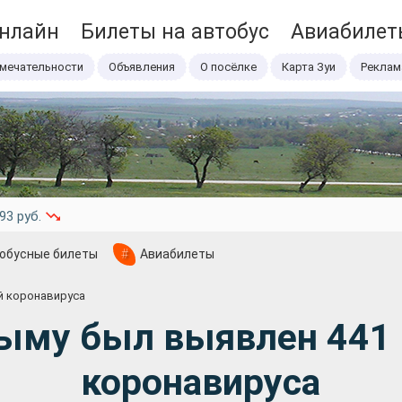
онлайн
Билеты на автобус
Авиабилет
мечательности
Объявления
О посёлке
Карта Зуи
Реклам
93 руб.
обусные билеты
#
Авиабилеты
й коронавируса
рыму был выявлен 441
коронавируса