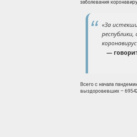
заболевания коронавир
«За истекш
республики,
коронавирус
— говори
Всего с начала пандеми
выздоровевших – 69542 