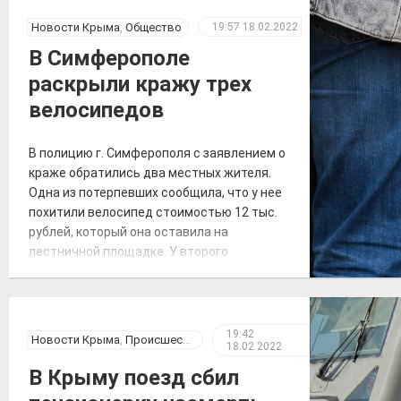
несовершеннолетних, участковые
уполномоченные, все дежурные наряды
Новости Крыма
,
Общество
19:57
18.02.2022
полиции, сотрудники патрульной постовой
В Симферополе
службы, ГИБДД, уголовного розыска.
раскрыли кражу трех
Также к поисковым мероприятиям
привлекли кинолога […]
велосипедов
В полицию г. Симферополя с заявлением о
краже обратились два местных жителя.
Одна из потерпевших сообщила, что у нее
похитили велосипед стоимостью 12 тыс.
рублей, который она оставила на
лестничной площадке. У второго
заявителя похитили два велосипеда,
причинив ущерб 40 тыс. рублей.
Сотрудниками полиции в кратчайшие
сроки по подозрению в совершении
19:42
Новости Крыма
,
Происшествия
18.02.2022
данных преступлений задержаны двое […]
В Крыму поезд сбил