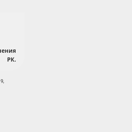
нения
РК.
9,